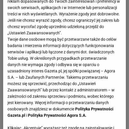
reklam dopasowanych do Twoich zainteresowań i preferencji w
OTWÓRZ GALERIĘ
(3)
swoich serwisach, aplikacjach i w Internecie lub personalizacji
treści w nich wyświetlanych. Wyrażenie zgody jest dobrowolne.
Kuchnia to jedno z najbardziej eksploatowanych
Jeśli nie chcesz wyrazić zgody, chcesz ograniczyć jej zakres lub
chcesz wycofać zgodę uprzednio udzieloną przejdź do
miejsc w domu, dlatego porządek ma tu ogromne
„Ustawień Zaawansowanych”.
znaczenie. Kluczem jest nie ilość szafek, ale sposób
Twoje dane osobowe mogą być przetwarzane także do celów
przechowywania. Przemyślane organizery
badania i mierzenia informacji dotyczących funkcjonowania
serwisów i aplikacji lub łączone z danymi dot. świadczonych
pomagają wykorzystać przestrzeń i sprawiają, że
Tobie usług. W określonych przypadkach przetwarzanie
wszystko jest pod ręką.
danych nie wymaga zgody i odbywa się w oparciu o
uzasadniony interes Gazeta.pl, jej spółki powiązanej – Agora
Jak przechowywać rzeczy w kuchni. Grupowanie to
S.A. – lub Zaufanych Partnerów. Takiemu przetwarzaniu
możesz się sprzeciwić, przechodząc do „Ustawień
podstawa
Zaawansowanych” lub przez kontakt z administratorem – w
zależności od zakresu sprzeciwu i podmiotu, wobec którego
Najlepiej przechowywać produkty według funkcji.
jest kierowany. Więcej informacji o przetwarzaniu danych
Przyprawy razem, oleje i sosy obok siebie, drobne
osobowych znajdziesz w dokumencie
Polityka Prywatności
Gazeta.pl
i
Polityka Prywatności Agora S.A.
akcesoria w jednym miejscu.
Dzięki temu szybciej
znajdujemy potrzebne rzeczy i unikamy bałaganu
Klikając „Akceptuję” wyrażasz też zgodę na zainstalowanie i