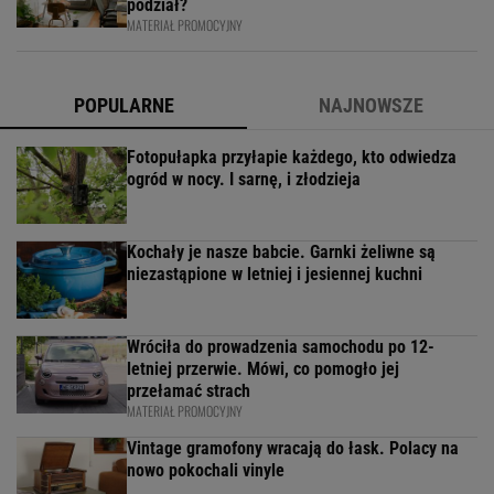
podział?
MATERIAŁ PROMOCYJNY
POPULARNE
NAJNOWSZE
Fotopułapka przyłapie każdego, kto odwiedza
ogród w nocy. I sarnę, i złodzieja
Kochały je nasze babcie. Garnki żeliwne są
niezastąpione w letniej i jesiennej kuchni
Wróciła do prowadzenia samochodu po 12-
letniej przerwie. Mówi, co pomogło jej
przełamać strach
MATERIAŁ PROMOCYJNY
Vintage gramofony wracają do łask. Polacy na
nowo pokochali vinyle