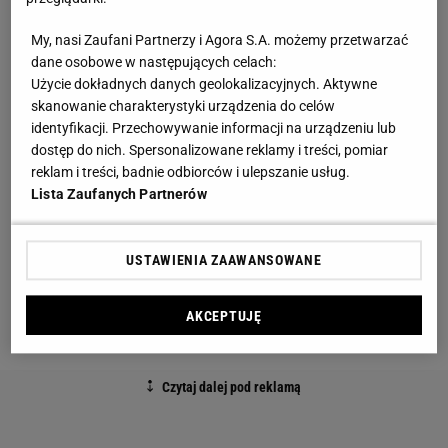
szafek. Takie rozwiązanie podyktowała
projektantowi nie tylko konieczność (w kuchni jest
My, nasi Zaufani Partnerzy i Agora S.A. możemy przetwarzać
kilka okien), ale także potrzeba urozmaicenia dość
dane osobowe w następujących celach:
Użycie dokładnych danych geolokalizacyjnych. Aktywne
sterylnego wnętrza. Temu samemu celowi służyło
skanowanie charakterystyki urządzenia do celów
zastosowanie kilku różnych
materiałów
identyfikacji. Przechowywanie informacji na urządzeniu lub
wykończeniowych
- białego laminatu na frontach
dostęp do nich. Spersonalizowane reklamy i treści, pomiar
reklam i treści, badnie odbiorców i ulepszanie usług.
większości szafek, szkła w części drzwiczek, metalu
Lista Zaufanych Partnerów
(uchwyty, cokoły, okładzina na ścianie nad
kuchenką) oraz drewna w głębokim odcieniu brązu.
USTAWIENIA ZAAWANSOWANE
Jego duże płaszczyzny na blacie, ścianach i barku
wprost emanują ciepłem, tak bardzo potrzebnym w
AKCEPTUJĘ
minimalistycznym wnętrzu.