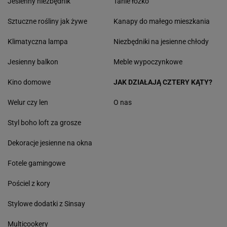
Jesienny niezbędnik
Tanie łóżko
Sztuczne rośliny jak żywe
Kanapy do małego mieszkania
Klimatyczna lampa
Niezbędniki na jesienne chłody
Jesienny balkon
Meble wypoczynkowe
Kino domowe
JAK DZIAŁAJĄ CZTERY KĄTY?
Welur czy len
O nas
Styl boho loft za grosze
Dekoracje jesienne na okna
Fotele gamingowe
Pościel z kory
Stylowe dodatki z Sinsay
Multicookery