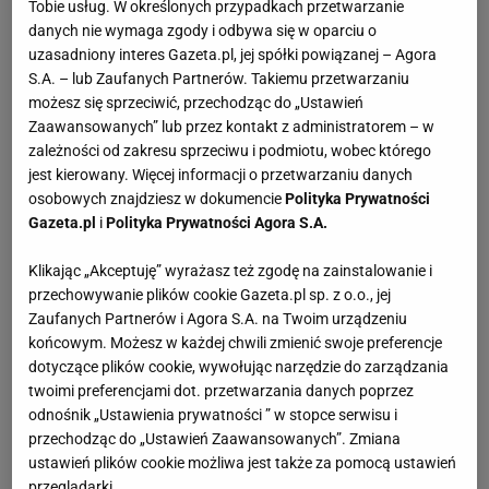
Tobie usług. W określonych przypadkach przetwarzanie
wydzielili z niej bowiem praktyczny schowek na
danych nie wymaga zgody i odbywa się w oparciu o
odkurzacz, deskę do prasowania i inne przedmioty,
uzasadniony interes Gazeta.pl, jej spółki powiązanej – Agora
S.A. – lub Zaufanych Partnerów. Takiemu przetwarzaniu
które nie powinny znajdować się na widoku. W
możesz się sprzeciwić, przechodząc do „Ustawień
związku ze zmniejszeniem powierzchni starano się
Zaawansowanych” lub przez kontakt z administratorem – w
tak urządzić wnętrze, by było wystarczająco dużo
zależności od zakresu sprzeciwu i podmiotu, wobec którego
jest kierowany. Więcej informacji o przetwarzaniu danych
miejsca na przechowywanie naczyń i produktów
osobowych znajdziesz w dokumencie
Polityka Prywatności
oraz, co nie mniej ważne, na wygodne
Gazeta.pl
i
Polityka Prywatności Agora S.A.
przygotowywanie posiłków. Meblami zastawiono
Klikając „Akceptuję” wyrażasz też zgodę na zainstalowanie i
więc wszystkie ściany. Dwie z nich, sąsiadujące ze
przechowywanie plików cookie Gazeta.pl sp. z o.o., jej
sobą, zajmuje zwarta zabudowa w kształcie litery L
Zaufanych Partnerów i Agora S.A. na Twoim urządzeniu
z szafkami dolnymi i górnymi, narożnym
końcowym. Możesz w każdej chwili zmienić swoje preferencje
zlewozmywakiem oraz blatem roboczym. Przy
dotyczące plików cookie, wywołując narzędzie do zarządzania
twoimi preferencjami dot. przetwarzania danych poprzez
trzeciej ścianie jest tylko jedna szafka; w jej blacie
odnośnik „Ustawienia prywatności ” w stopce serwisu i
zamontowano płytę grzejną, a nad nią - duży okap.
przechodząc do „Ustawień Zaawansowanych”. Zmiana
Przy czwartej natomiast ustawiono ciąg niskich
ustawień plików cookie możliwa jest także za pomocą ustawień
przeglądarki.