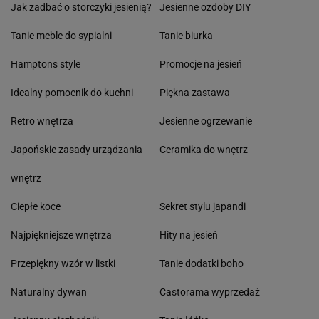
Jak zadbać o storczyki jesienią?
Jesienne ozdoby DIY
Tanie meble do sypialni
Tanie biurka
Hamptons style
Promocje na jesień
Idealny pomocnik do kuchni
Piękna zastawa
Retro wnętrza
Jesienne ogrzewanie
Japońskie zasady urządzania
Ceramika do wnętrz
wnętrz
Ciepłe koce
Sekret stylu japandi
Najpiękniejsze wnętrza
Hity na jesień
Przepiękny wzór w listki
Tanie dodatki boho
Naturalny dywan
Castorama wyprzedaż