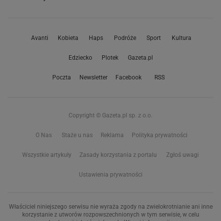
Avanti
Kobieta
Haps
Podróże
Sport
Kultura
Edziecko
Plotek
Gazeta.pl
Poczta
Newsletter
Facebook
RSS
Copyright © Gazeta.pl sp. z o.o.
O Nas
Staże u nas
Reklama
Polityka prywatności
Wszystkie artykuły
Zasady korzystania z portalu
Zgłoś uwagi
Ustawienia prywatności
Właściciel niniejszego serwisu nie wyraża zgody na zwielokrotnianie ani inne
korzystanie z utworów rozpowszechnionych w tym serwisie, w celu