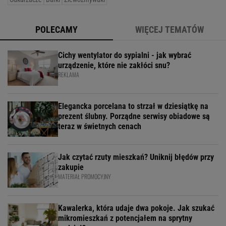
POLECAMY
WIĘCEJ TEMATÓW
Cichy wentylator do sypialni - jak wybrać
urządzenie, które nie zakłóci snu?
REKLAMA
Elegancka porcelana to strzał w dziesiątkę na
prezent ślubny. Porządne serwisy obiadowe są
teraz w świetnych cenach
Jak czytać rzuty mieszkań? Uniknij błędów przy
zakupie
MATERIAŁ PROMOCYJNY
Kawalerka, która udaje dwa pokoje. Jak szukać
mikromieszkań z potencjałem na sprytny