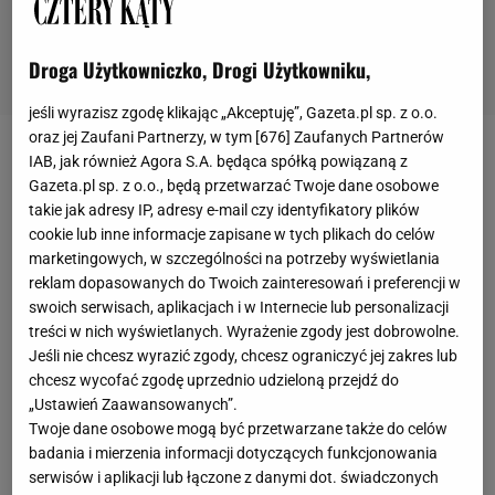
Droga Użytkowniczko, Drogi Użytkowniku,
jeśli wyrazisz zgodę klikając „Akceptuję”, Gazeta.pl sp. z o.o.
oraz jej Zaufani Partnerzy, w tym [
676
] Zaufanych Partnerów
Szafki różnią się nie tylko wysokością, ale także
IAB, jak również Agora S.A. będąca spółką powiązaną z
Gazeta.pl sp. z o.o., będą przetwarzać Twoje dane osobowe
rodzajem frontów. Na przykład w dolnych montuje
takie jak adresy IP, adresy e-mail czy identyfikatory plików
się drzwiczki drewniane lub laminowane, a w
cookie lub inne informacje zapisane w tych plikach do celów
górnych - szklane. Różnicowanie materiałów to
marketingowych, w szczególności na potrzeby wyświetlania
reklam dopasowanych do Twoich zainteresowań i preferencji w
zresztą zabieg bardzo często stosowany w
swoich serwisach, aplikacjach i w Internecie lub personalizacji
nowocześnie zaaranżowanych kuchniach. Ma on na
treści w nich wyświetlanych. Wyrażenie zgody jest dobrowolne.
celu - podobnie jak zerwanie z symetrią - rozbicie
Jeśli nie chcesz wyrazić zgody, chcesz ograniczyć jej zakres lub
chcesz wycofać zgodę uprzednio udzieloną przejdź do
monotonii prostych mebli bez ozdób. Tak właśnie
„Ustawień Zaawansowanych”.
jest w tym mieszkaniu. Kuchnia to osobne
Twoje dane osobowe mogą być przetwarzane także do celów
pomieszczenie połączone z pokojem dziennym
badania i mierzenia informacji dotyczących funkcjonowania
serwisów i aplikacji lub łączone z danymi dot. świadczonych
szerokim przejściem. Nie jest duża, właściciele