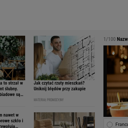
1/100
Nazwa
a to strzał w
Jak czytać rzuty mieszkań?
nt ślubny.
Uniknij błędów przy zakupie
obiadowe są
MATERIAŁ PROMOCYJNY
cenach
em nawet w
orowe szkło i
Franc
rzywołują