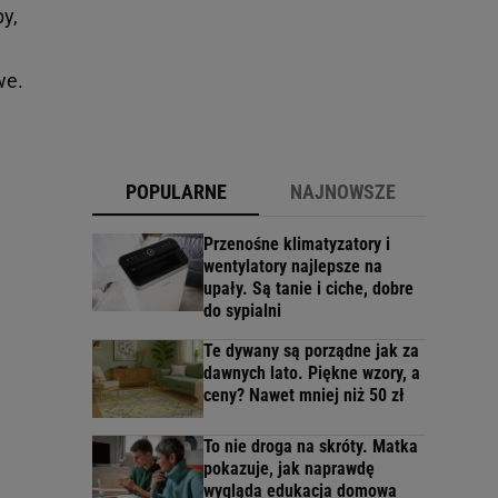
by,
we.
POPULARNE
NAJNOWSZE
Przenośne klimatyzatory i
wentylatory najlepsze na
upały. Są tanie i ciche, dobre
do sypialni
Te dywany są porządne jak za
dawnych lato. Piękne wzory, a
ceny? Nawet mniej niż 50 zł
To nie droga na skróty. Matka
pokazuje, jak naprawdę
wygląda edukacja domowa