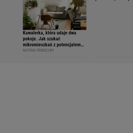
wakacyjny nastrój
Kawalerka, która udaje dwa
pokoje. Jak szukać
mikromieszkań z potencjałem
MATERIAŁ PROMOCYJNY
na sprytny podział?