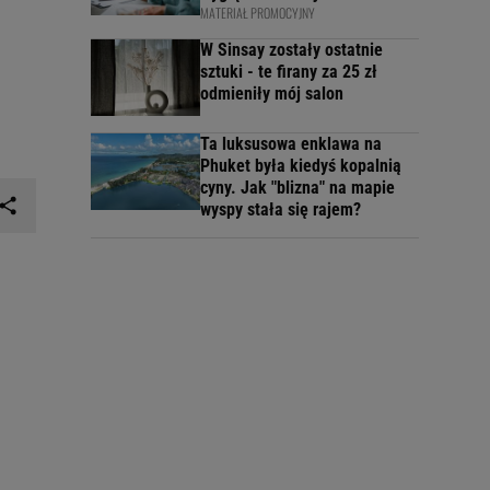
MATERIAŁ PROMOCYJNY
W Sinsay zostały ostatnie
sztuki - te firany za 25 zł
odmieniły mój salon
Ta luksusowa enklawa na
Phuket była kiedyś kopalnią
cyny. Jak "blizna" na mapie
wyspy stała się rajem?