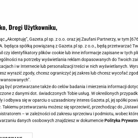
ko, Drogi Użytkowniku,
jąc „Akceptuję”, Gazeta.pl sp. z o.o. oraz jej Zaufani Partnerzy, w tym [
67
.A. będąca spółką powiązaną z Gazeta.pl sp. z o.o., będą przetwarzać T
ail czy identyfikatory plików cookie lub inne informacje zapisane w tych p
gólności na potrzeby wyświetlania reklam dopasowanych do Twoich zain
acjach i w Internecie lub personalizacji treści w nich wyświetlanych. Wyr
cesz wyrazić zgody, chcesz ograniczyć jej zakres lub chcesz wycofać zgo
aawansowanych”.
 być przetwarzane także do celów badania i mierzenia informacji dot
 łączone z danymi dot. świadczonych Tobie usług. W określonych przypad
i odbywa się w oparciu o uzasadniony interes Gazeta.pl, jej spółki powi
. Takiemu przetwarzaniu możesz się sprzeciwić, przechodząc do „Ust
nistratorem – w zależności od zakresu sprzeciwu i podmiotu, wobec które
etwarzaniu danych osobowych znajdziesz w dokumencie
Polityka Prywatn
ego drzewa