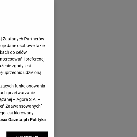
6
] Zaufanych Partnerów
woje dane osobowe takie
likach do celów
teresowań i preferencji
ażenie zgody jest
dę uprzednio udzieloną
yczących funkcjonowania
kach przetwarzanie
ązanej – Agora S.A. –
awień Zaawansowanych”
go jest kierowany.
ości Gazeta.pl
i
Polityka