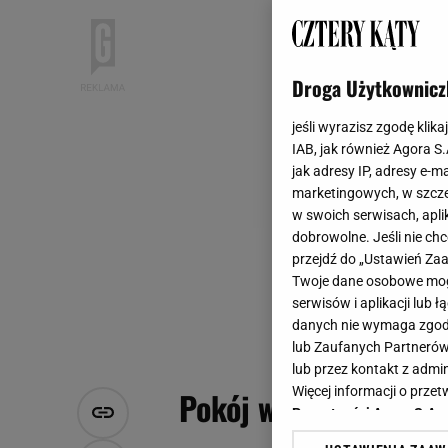
Droga Użytkownicz
jeśli wyrazisz zgodę klika
IAB, jak również Agora S
jak adresy IP, adresy e-m
marketingowych, w szcze
w swoich serwisach, aplik
dobrowolne. Jeśli nie ch
przejdź do „Ustawień Z
Twoje dane osobowe mogą
serwisów i aplikacji lub
danych nie wymaga zgody 
lub Zaufanych Partnerów
lub przez kontakt z admi
Więcej informacji o prz
Pokój w cieniu dobr
Prywatności Agora S.A.