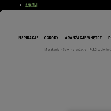
WIADOMOŚCI
NEXT
SPORT
PLOTEK
D
INSPIRACJE
OGRODY
ARANŻACJE WNĘTRZ
P
Mieszkania
Salon - aranżacje
Pokój w cieniu 