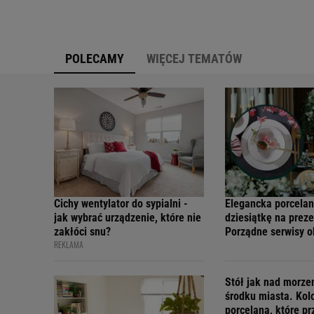
POLECAMY
WIĘCEJ TEMATÓW
Cichy wentylator do sypialni -
Elegancka porcelan
jak wybrać urządzenie, które nie
dziesiątkę na preze
zakłóci snu?
Porządne serwisy 
REKLAMA
teraz w świetnych 
Stół jak nad morz
środku miasta. Kol
porcelana, które p