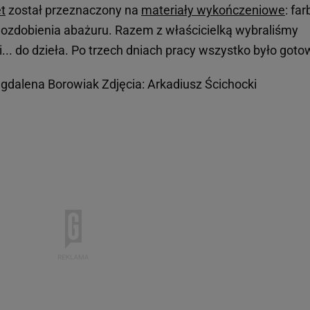
t
został przeznaczony na
materiały wykończeniowe
: far
do ozdobienia abażuru. Razem z właścicielką wybraliśmy
... do dzieła. Po trzech dniach pracy wszystko było goto
agdalena Borowiak Zdjęcia: Arkadiusz Ścichocki