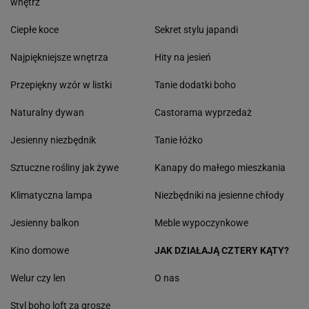
wnętrz
Ciepłe koce
Sekret stylu japandi
Najpiękniejsze wnętrza
Hity na jesień
Przepiękny wzór w listki
Tanie dodatki boho
Naturalny dywan
Castorama wyprzedaż
Jesienny niezbędnik
Tanie łóżko
Sztuczne rośliny jak żywe
Kanapy do małego mieszkania
Klimatyczna lampa
Niezbędniki na jesienne chłody
Jesienny balkon
Meble wypoczynkowe
Kino domowe
JAK DZIAŁAJĄ CZTERY KĄTY?
Welur czy len
O nas
Styl boho loft za grosze