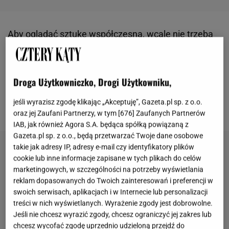
Aby oglądać sztukę współczesną, wcale nie trzeba
chodzić po galeriach i muzeach. Czasem wystarczy
rozejrzeć się dookoła! Niedawno w Warszawie, na
Patio Cosmopolitan Twarda 4, stanęła niezwykła
Droga Użytkowniczko, Drogi Użytkowniku,
rzeźba autorstwa międzynarodowej sławy artysty
jeśli wyrazisz zgodę klikając „Akceptuję”, Gazeta.pl sp. z o.o.
Erana Skakine'a.
oraz jej Zaufani Partnerzy, w tym [
676
] Zaufanych Partnerów
IAB, jak również Agora S.A. będąca spółką powiązaną z
Gazeta.pl sp. z o.o., będą przetwarzać Twoje dane osobowe
takie jak adresy IP, adresy e-mail czy identyfikatory plików
cookie lub inne informacje zapisane w tych plikach do celów
marketingowych, w szczególności na potrzeby wyświetlania
reklam dopasowanych do Twoich zainteresowań i preferencji w
swoich serwisach, aplikacjach i w Internecie lub personalizacji
treści w nich wyświetlanych. Wyrażenie zgody jest dobrowolne.
Jeśli nie chcesz wyrazić zgody, chcesz ograniczyć jej zakres lub
chcesz wycofać zgodę uprzednio udzieloną przejdź do