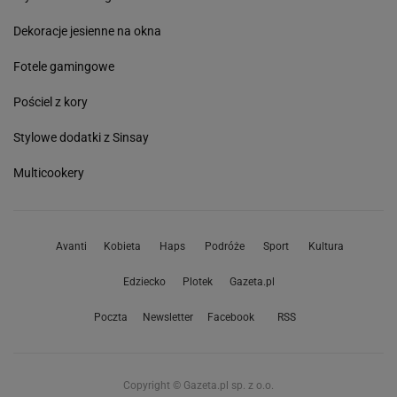
Dekoracje jesienne na okna
Fotele gamingowe
Pościel z kory
Stylowe dodatki z Sinsay
Multicookery
Avanti
Kobieta
Haps
Podróże
Sport
Kultura
Edziecko
Plotek
Gazeta.pl
Poczta
Newsletter
Facebook
RSS
Copyright © Gazeta.pl sp. z o.o.