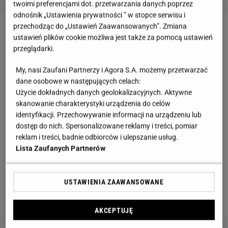
twoimi preferencjami dot. przetwarzania danych poprzez
odnośnik „Ustawienia prywatności ” w stopce serwisu i
przechodząc do „Ustawień Zaawansowanych”. Zmiana
"You and Me" to ośmiometrowa rzeźba zwróconej
ustawień plików cookie możliwa jest także za pomocą ustawień
przeglądarki.
do siebie pary. Platforma, na której ustawione są
postacie, jest w ciągłym, powolnym ruchu. Kobieta i
My, nasi Zaufani Partnerzy i Agora S.A. możemy przetwarzać
mężczyzna zdają się balansować na poruszającej
dane osobowe w następujących celach:
Użycie dokładnych danych geolokalizacyjnych. Aktywne
się w górę i w dół huśtawce. Pełny cykl trwa osiem
skanowanie charakterystyki urządzenia do celów
godzin. Według autora projektu - czas i miłość są
identyfikacji. Przechowywanie informacji na urządzeniu lub
ważnymi elementami życia, a łączy je to, że stale się
dostęp do nich. Spersonalizowane reklamy i treści, pomiar
reklam i treści, badnie odbiorców i ulepszanie usług.
zmieniają. Taka właśnie jest rzeźba "You and Me" -
Lista Zaufanych Partnerów
stale zmienna, ciągle w ruchu.
SZTUKA WSPÓŁCZESNA NA ULICY. ROZPOZNASZ,
USTAWIENIA ZAAWANSOWANE
GDZIE STOJĄ TE RZEŹBY?>>
AKCEPTUJĘ