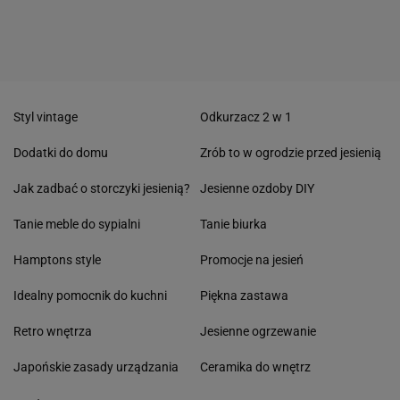
Styl vintage
Odkurzacz 2 w 1
Dodatki do domu
Zrób to w ogrodzie przed jesienią
Jak zadbać o storczyki jesienią?
Jesienne ozdoby DIY
Tanie meble do sypialni
Tanie biurka
Hamptons style
Promocje na jesień
Idealny pomocnik do kuchni
Piękna zastawa
Retro wnętrza
Jesienne ogrzewanie
Japońskie zasady urządzania
Ceramika do wnętrz