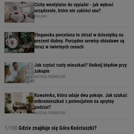
Cichy wentylator do sypialni - jak wybrać
urządzenie, które nie zakłóci snu?
REKLAMA
Elegancka porcelana to strzał w dziesiątkę na
prezent ślubny. Porządne serwisy obiadowe są
teraz w świetnych cenach
Jak czytać rzuty mieszkań? Uniknij błędów przy
zakupie
MATERIAŁ PROMOCYJNY
Kawalerka, która udaje dwa pokoje. Jak szukać
mikromieszkań z potencjałem na sprytny
podział?
MATERIAŁ PROMOCYJNY
1/100
Gdzie znajduje się Góra Kościuszki?