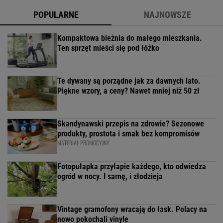
POPULARNE
NAJNOWSZE
Kompaktowa bieżnia do małego mieszkania.
Ten sprzęt mieści się pod łóżko
Te dywany są porządne jak za dawnych lato.
Piękne wzory, a ceny? Nawet mniej niż 50 zł
Skandynawski przepis na zdrowie? Sezonowe
produkty, prostota i smak bez kompromisów
MATERIAŁ PROMOCYJNY
Fotopułapka przyłapie każdego, kto odwiedza
ogród w nocy. I sarnę, i złodzieja
Vintage gramofony wracają do łask. Polacy na
nowo pokochali vinyle