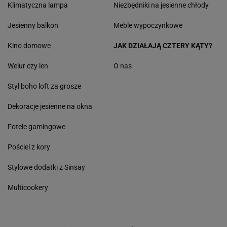
Klimatyczna lampa
Niezbędniki na jesienne chłody
Jesienny balkon
Meble wypoczynkowe
Kino domowe
JAK DZIAŁAJĄ CZTERY KĄTY?
Welur czy len
O nas
Styl boho loft za grosze
Dekoracje jesienne na okna
Fotele gamingowe
Pościel z kory
Stylowe dodatki z Sinsay
Multicookery