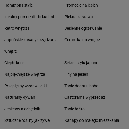
Hamptons style
Promocje na jesień
Idealny pomocnik do kuchni
Piękna zastawa
Retro wnętrza
Jesienne ogrzewanie
Japońskie zasady urządzania
Ceramika do wnętrz
wnętrz
Ciepłe koce
Sekret stylu japandi
Najpiękniejsze wnętrza
Hity na jesień
Przepiękny wzór w listki
Tanie dodatki boho
Naturalny dywan
Castorama wyprzedaż
Jesienny niezbędnik
Tanie łóżko
Sztuczne rośliny jak żywe
Kanapy do małego mieszkania