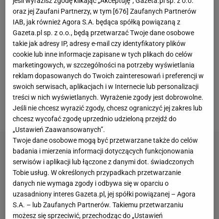
jeśli wyrazisz zgodę klikając „Akceptuję”, Gazeta.pl sp. z o.o.
Parador. Inspiracją do powstania tych ciekawych
oraz jej Zaufani Partnerzy, w tym [
676
] Zaufanych Partnerów
IAB, jak również Agora S.A. będąca spółką powiązaną z
paneli były podłogi w starych winnicach.
Gazeta.pl sp. z o.o., będą przetwarzać Twoje dane osobowe
Wykonywano je z desek skrzyń, w których
takie jak adresy IP, adresy e-mail czy identyfikatory plików
przechowywano i transportowano wino. Dlatego na
cookie lub inne informacje zapisane w tych plikach do celów
marketingowych, w szczególności na potrzeby wyświetlania
panelach tych znajdziemy dziś napisy i daty, jakby
reklam dopasowanych do Twoich zainteresowań i preferencji w
żywcem wzięte ze starych skrzyń. Panele będą
swoich serwisach, aplikacjach i w Internecie lub personalizacji
świetnie wyglądać we wnętrzach urządzonych w
treści w nich wyświetlanych. Wyrażenie zgody jest dobrowolne.
Jeśli nie chcesz wyrazić zgody, chcesz ograniczyć jej zakres lub
stylu rustykalnym.
chcesz wycofać zgodę uprzednio udzieloną przejdź do
„Ustawień Zaawansowanych”.
Twoje dane osobowe mogą być przetwarzane także do celów
badania i mierzenia informacji dotyczących funkcjonowania
serwisów i aplikacji lub łączone z danymi dot. świadczonych
Tobie usług. W określonych przypadkach przetwarzanie
danych nie wymaga zgody i odbywa się w oparciu o
uzasadniony interes Gazeta.pl, jej spółki powiązanej – Agora
S.A. – lub Zaufanych Partnerów. Takiemu przetwarzaniu
możesz się sprzeciwić, przechodząc do „Ustawień