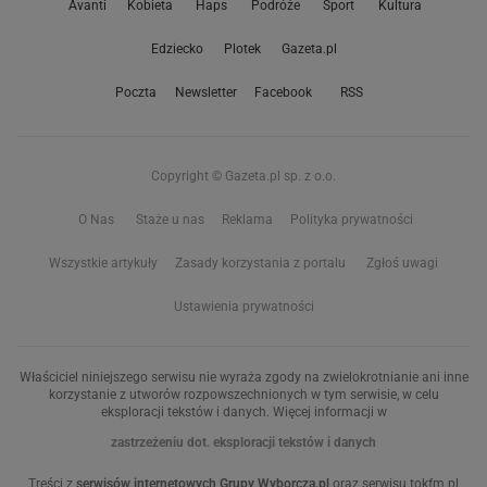
Avanti
Kobieta
Haps
Podróże
Sport
Kultura
Edziecko
Plotek
Gazeta.pl
Poczta
Newsletter
Facebook
RSS
Copyright © Gazeta.pl sp. z o.o.
O Nas
Staże u nas
Reklama
Polityka prywatności
Wszystkie artykuły
Zasady korzystania z portalu
Zgłoś uwagi
Ustawienia prywatności
Właściciel niniejszego serwisu nie wyraża zgody na zwielokrotnianie ani inne
korzystanie z utworów rozpowszechnionych w tym serwisie, w celu
eksploracji tekstów i danych. Więcej informacji w
zastrzeżeniu dot. eksploracji tekstów i danych
Treści z
serwisów internetowych Grupy Wyborcza.pl
oraz serwisu tokfm.pl