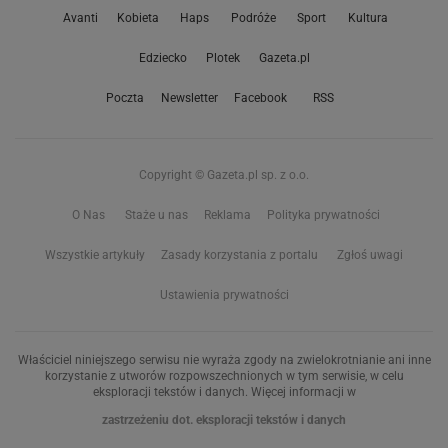
Avanti
Kobieta
Haps
Podróże
Sport
Kultura
Edziecko
Plotek
Gazeta.pl
Poczta
Newsletter
Facebook
RSS
Copyright © Gazeta.pl sp. z o.o.
O Nas
Staże u nas
Reklama
Polityka prywatności
Wszystkie artykuły
Zasady korzystania z portalu
Zgłoś uwagi
Ustawienia prywatności
Właściciel niniejszego serwisu nie wyraża zgody na zwielokrotnianie ani inne
korzystanie z utworów rozpowszechnionych w tym serwisie, w celu
eksploracji tekstów i danych. Więcej informacji w
zastrzeżeniu dot. eksploracji tekstów i danych