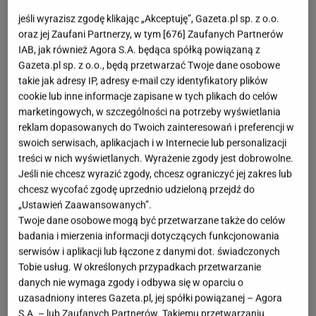
jeśli wyrazisz zgodę klikając „Akceptuję”, Gazeta.pl sp. z o.o.
oraz jej Zaufani Partnerzy, w tym [
676
] Zaufanych Partnerów
Fot. HF Helvetia Furniture
IAB, jak również Agora S.A. będąca spółką powiązaną z
OTWÓRZ GALERIĘ
(10)
Gazeta.pl sp. z o.o., będą przetwarzać Twoje dane osobowe
takie jak adresy IP, adresy e-mail czy identyfikatory plików
cookie lub inne informacje zapisane w tych plikach do celów
KENYA to wytworna i efektowna kolekcja o
marketingowych, w szczególności na potrzeby wyświetlania
klasycznym wzornictwie, która szczególnie polecana
reklam dopasowanych do Twoich zainteresowań i preferencji w
jest do eleganckich salonów, reprezentacyjnych
swoich serwisach, aplikacjach i w Internecie lub personalizacji
treści w nich wyświetlanych. Wyrażenie zgody jest dobrowolne.
gabinetów i stylowych przestrzeni biurowych.
Jeśli nie chcesz wyrazić zgody, chcesz ograniczyć jej zakres lub
Słusznych rozmiarów, masywne i solidne bryły
chcesz wycofać zgodę uprzednio udzieloną przejdź do
nadają wnętrzu charakteru oraz ciepłego klimatu.
„Ustawień Zaawansowanych”.
Twoje dane osobowe mogą być przetwarzane także do celów
Meble wyróżnia maksymalny komfort. Już sam ich
badania i mierzenia informacji dotyczących funkcjonowania
wygląd zaprasza do wypoczynku. Pękate siedziska i
serwisów i aplikacji lub łączone z danymi dot. świadczonych
oparcia budzą nieodpartą chęć choćby chwilowego
Tobie usług. W określonych przypadkach przetwarzanie
danych nie wymaga zgody i odbywa się w oparciu o
odprężenia. Zastosowano w nich grubą i
uzasadniony interes Gazeta.pl, jej spółki powiązanej – Agora
wysokoelastyczną piankę, dlatego są niezwykle
S.A. – lub Zaufanych Partnerów. Takiemu przetwarzaniu