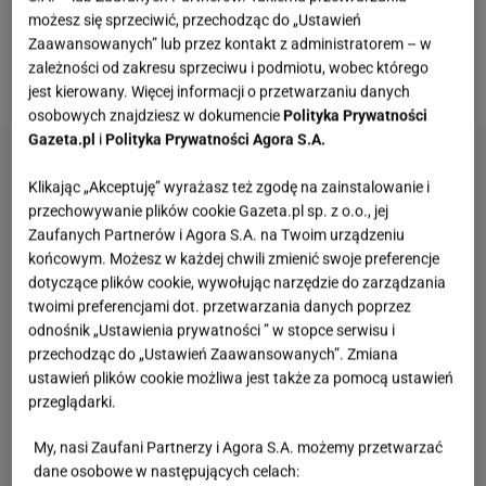
miękkie i sprężyste. Wygodzie sprzyjają także
możesz się sprzeciwić, przechodząc do „Ustawień
Zaawansowanych” lub przez kontakt z administratorem – w
oparcia przedzielone ozdobnym szwem oraz
zależności od zakresu sprzeciwu i podmiotu, wobec którego
obszerne i puchate podłokietniki.
jest kierowany. Więcej informacji o przetwarzaniu danych
osobowych znajdziesz w dokumencie
Polityka Prywatności
Gazeta.pl
i
Polityka Prywatności Agora S.A.
Klikając „Akceptuję” wyrażasz też zgodę na zainstalowanie i
przechowywanie plików cookie Gazeta.pl sp. z o.o., jej
Zaufanych Partnerów i Agora S.A. na Twoim urządzeniu
końcowym. Możesz w każdej chwili zmienić swoje preferencje
dotyczące plików cookie, wywołując narzędzie do zarządzania
twoimi preferencjami dot. przetwarzania danych poprzez
odnośnik „Ustawienia prywatności ” w stopce serwisu i
przechodząc do „Ustawień Zaawansowanych”. Zmiana
ustawień plików cookie możliwa jest także za pomocą ustawień
przeglądarki.
My, nasi Zaufani Partnerzy i Agora S.A. możemy przetwarzać
dane osobowe w następujących celach: