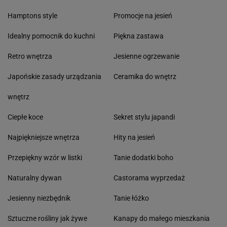
Hamptons style
Promocje na jesień
Idealny pomocnik do kuchni
Piękna zastawa
Retro wnętrza
Jesienne ogrzewanie
Japońskie zasady urządzania
Ceramika do wnętrz
wnętrz
Ciepłe koce
Sekret stylu japandi
Najpiękniejsze wnętrza
Hity na jesień
Przepiękny wzór w listki
Tanie dodatki boho
Naturalny dywan
Castorama wyprzedaż
Jesienny niezbędnik
Tanie łóżko
Sztuczne rośliny jak żywe
Kanapy do małego mieszkania