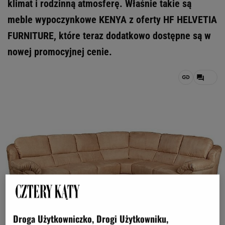
klimat i rodzinną atmosferę. Właśnie takie są
meble wypoczynkowe KENYA z oferty HF HELVETIA
FURNITURE, które teraz dodatkowo dostępne są w
nowej promocyjnej cenie.
Droga Użytkowniczko, Drogi Użytkowniku,