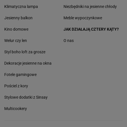
Klimatyczna lampa
Niezbędniki na jesienne chłody
Jesienny balkon
Meble wypoczynkowe
Kino domowe
JAK DZIAŁAJĄ CZTERY KĄTY?
Welur czy len
O nas
Styl boho loft za grosze
Dekoracje jesienne na okna
Fotele gamingowe
Pościel z kory
Stylowe dodatki z Sinsay
Multicookery