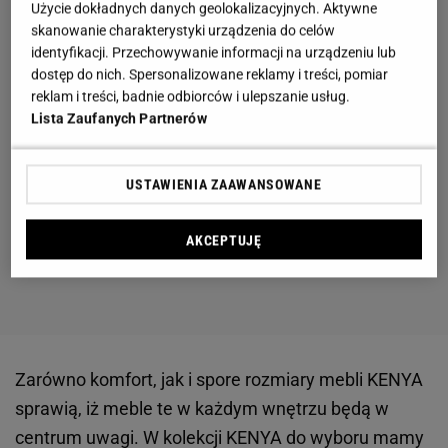
Użycie dokładnych danych geolokalizacyjnych. Aktywne
skanowanie charakterystyki urządzenia do celów
identyfikacji. Przechowywanie informacji na urządzeniu lub
dostęp do nich. Spersonalizowane reklamy i treści, pomiar
reklam i treści, badnie odbiorców i ulepszanie usług.
Lista Zaufanych Partnerów
USTAWIENIA ZAAWANSOWANE
AKCEPTUJĘ
Zarówno komfort, jak i spore rozmiary mebli KENYA
sprawią, iż meble te w każdym wnętrzu będą w
centrum uwagi. W kolekcji KENYA do wyboru mamy