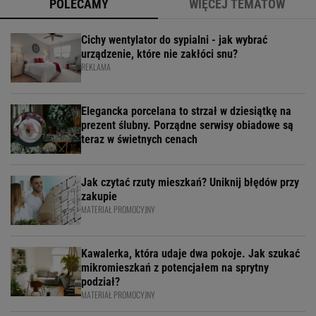
POLECAMY
WIĘCEJ TEMATÓW
Cichy wentylator do sypialni - jak wybrać
urządzenie, które nie zakłóci snu?
REKLAMA
Elegancka porcelana to strzał w dziesiątkę na
prezent ślubny. Porządne serwisy obiadowe są
teraz w świetnych cenach
Jak czytać rzuty mieszkań? Uniknij błędów przy
zakupie
MATERIAŁ PROMOCYJNY
Kawalerka, która udaje dwa pokoje. Jak szukać
mikromieszkań z potencjałem na sprytny
podział?
MATERIAŁ PROMOCYJNY