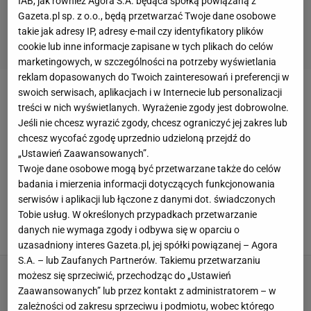
IAB, jak również Agora S.A. będąca spółką powiązaną z
Gazeta.pl sp. z o.o., będą przetwarzać Twoje dane osobowe
takie jak adresy IP, adresy e-mail czy identyfikatory plików
cookie lub inne informacje zapisane w tych plikach do celów
marketingowych, w szczególności na potrzeby wyświetlania
reklam dopasowanych do Twoich zainteresowań i preferencji w
swoich serwisach, aplikacjach i w Internecie lub personalizacji
Małgorzata Duży
treści w nich wyświetlanych. Wyrażenie zgody jest dobrowolne.
Jeśli nie chcesz wyrazić zgody, chcesz ograniczyć jej zakres lub
chcesz wycofać zgodę uprzednio udzieloną przejdź do
„Ustawień Zaawansowanych”.
Twoje dane osobowe mogą być przetwarzane także do celów
WSZYSTKIE ARTYKUŁY
badania i mierzenia informacji dotyczących funkcjonowania
serwisów i aplikacji lub łączone z danymi dot. świadczonych
Co zrobić z nadmiarem cukinii? Te pomysły cię
zaskoczą
Tobie usług. W określonych przypadkach przetwarzanie
danych nie wymaga zgody i odbywa się w oparciu o
23 SIERPNIA 2022, 11:33
uzasadniony interes Gazeta.pl, jej spółki powiązanej – Agora
S.A. – lub Zaufanych Partnerów. Takiemu przetwarzaniu
możesz się sprzeciwić, przechodząc do „Ustawień
Zaawansowanych” lub przez kontakt z administratorem – w
zależności od zakresu sprzeciwu i podmiotu, wobec którego