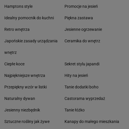
Hamptons style
Promocje na jesień
Idealny pomocnik do kuchni
Piękna zastawa
Retro wnętrza
Jesienne ogrzewanie
Japońskie zasady urządzania
Ceramika do wnętrz
wnętrz
Ciepłe koce
Sekret stylu japandi
Najpiękniejsze wnętrza
Hity na jesień
Przepiękny wzór w listki
Tanie dodatki boho
Naturalny dywan
Castorama wyprzedaż
Jesienny niezbędnik
Tanie łóżko
Sztuczne rośliny jak żywe
Kanapy do małego mieszkania