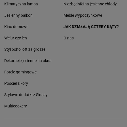
Klimatyczna lampa
Niezbędniki na jesienne chłody
Jesienny balkon
Meble wypoczynkowe
Kino domowe
JAK DZIAŁAJĄ CZTERY KĄTY?
Welur czy len
O nas
Styl boho loft za grosze
Dekoracje jesienne na okna
Fotele gamingowe
Pościel z kory
Stylowe dodatki z Sinsay
Multicookery