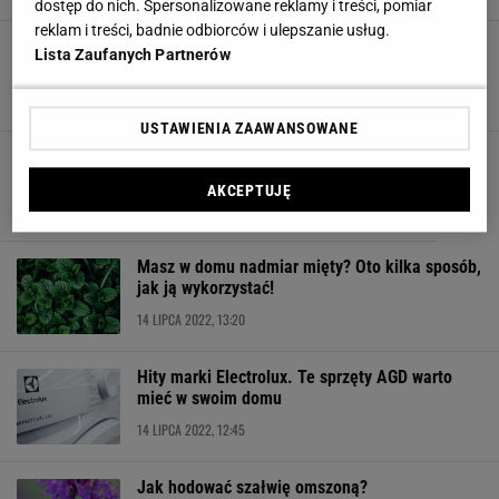
dostęp do nich. Spersonalizowane reklamy i treści, pomiar
reklam i treści, badnie odbiorców i ulepszanie usług.
Masz nadmiar papierówek? Oto co możesz z
Lista Zaufanych Partnerów
nim zrobić!
28 LIPCA 2022, 11:41
USTAWIENIA ZAAWANSOWANE
Jak dbać o paprotki - top 5 wskazówek
19 LIPCA 2022, 12:40
AKCEPTUJĘ
Masz w domu nadmiar mięty? Oto kilka sposób,
jak ją wykorzystać!
14 LIPCA 2022, 13:20
Hity marki Electrolux. Te sprzęty AGD warto
mieć w swoim domu
14 LIPCA 2022, 12:45
Jak hodować szałwię omszoną?