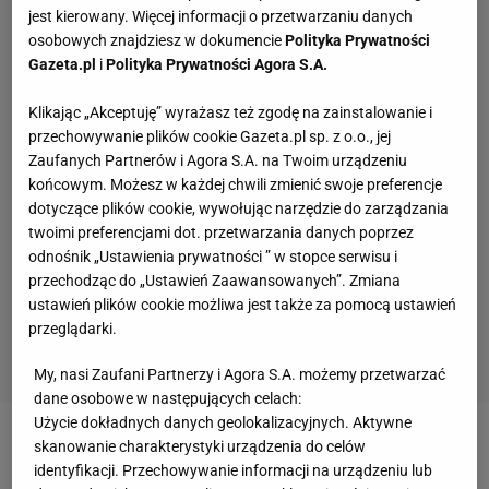
jest kierowany. Więcej informacji o przetwarzaniu danych
osobowych znajdziesz w dokumencie
Polityka Prywatności
Gazeta.pl
i
Polityka Prywatności Agora S.A.
Klikając „Akceptuję” wyrażasz też zgodę na zainstalowanie i
przechowywanie plików cookie Gazeta.pl sp. z o.o., jej
Zaufanych Partnerów i Agora S.A. na Twoim urządzeniu
końcowym. Możesz w każdej chwili zmienić swoje preferencje
dotyczące plików cookie, wywołując narzędzie do zarządzania
twoimi preferencjami dot. przetwarzania danych poprzez
odnośnik „Ustawienia prywatności ” w stopce serwisu i
przechodząc do „Ustawień Zaawansowanych”. Zmiana
ustawień plików cookie możliwa jest także za pomocą ustawień
przeglądarki.
My, nasi Zaufani Partnerzy i Agora S.A. możemy przetwarzać
dane osobowe w następujących celach:
Użycie dokładnych danych geolokalizacyjnych. Aktywne
Jak zrobić pułapkę na osy? Oto najlepszy
sposób na pozbycie się tych owadów
skanowanie charakterystyki urządzenia do celów
identyfikacji. Przechowywanie informacji na urządzeniu lub
17 SIERPNIA 2022, 11:19