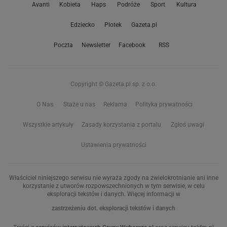
Avanti
Kobieta
Haps
Podróże
Sport
Kultura
Edziecko
Plotek
Gazeta.pl
Poczta
Newsletter
Facebook
RSS
Copyright © Gazeta.pl sp. z o.o.
O Nas
Staże u nas
Reklama
Polityka prywatności
Wszystkie artykuły
Zasady korzystania z portalu
Zgłoś uwagi
Ustawienia prywatności
Właściciel niniejszego serwisu nie wyraża zgody na zwielokrotnianie ani inne
korzystanie z utworów rozpowszechnionych w tym serwisie, w celu
eksploracji tekstów i danych. Więcej informacji w
zastrzeżeniu dot. eksploracji tekstów i danych