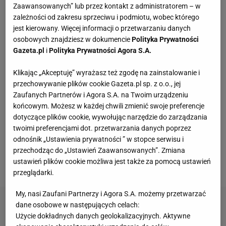
Zaawansowanych” lub przez kontakt z administratorem – w
Vintage gramofony wracają do łask. Polacy na
zależności od zakresu sprzeciwu i podmiotu, wobec którego
nowo pokochali vinyle
jest kierowany. Więcej informacji o przetwarzaniu danych
osobowych znajdziesz w dokumencie
Polityka Prywatności
Gazeta.pl
i
Polityka Prywatności Agora S.A.
Skandynawski przepis na zdrowie? Sezonowe
produkty, prostota i smak bez kompromisów
Klikając „Akceptuję” wyrażasz też zgodę na zainstalowanie i
MATERIAŁ PROMOCYJNY
przechowywanie plików cookie Gazeta.pl sp. z o.o., jej
Zaufanych Partnerów i Agora S.A. na Twoim urządzeniu
Te dywany są porządne jak za dawnych lato.
końcowym. Możesz w każdej chwili zmienić swoje preferencje
Piękne wzory, a ceny? Nawet mniej niż 50 zł
dotyczące plików cookie, wywołując narzędzie do zarządzania
twoimi preferencjami dot. przetwarzania danych poprzez
odnośnik „Ustawienia prywatności ” w stopce serwisu i
Przenośne klimatyzatory i wentylatory najlepsze
przechodząc do „Ustawień Zaawansowanych”. Zmiana
na upały. Są tanie i ciche, dobre do sypialni
ustawień plików cookie możliwa jest także za pomocą ustawień
przeglądarki.
My, nasi Zaufani Partnerzy i Agora S.A. możemy przetwarzać
dane osobowe w następujących celach:
Użycie dokładnych danych geolokalizacyjnych. Aktywne