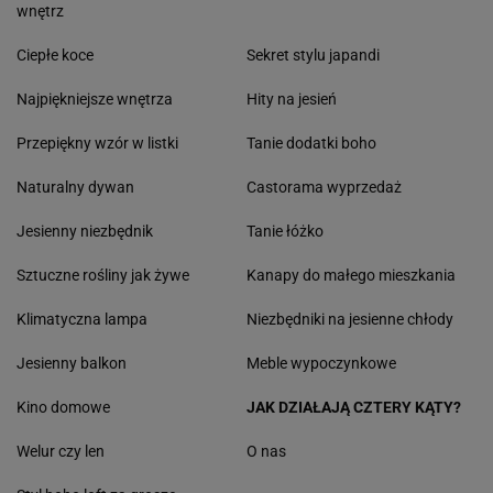
wnętrz
Ciepłe koce
Sekret stylu japandi
Najpiękniejsze wnętrza
Hity na jesień
Przepiękny wzór w listki
Tanie dodatki boho
Naturalny dywan
Castorama wyprzedaż
Jesienny niezbędnik
Tanie łóżko
Sztuczne rośliny jak żywe
Kanapy do małego mieszkania
Klimatyczna lampa
Niezbędniki na jesienne chłody
Jesienny balkon
Meble wypoczynkowe
Kino domowe
JAK DZIAŁAJĄ CZTERY KĄTY?
Welur czy len
O nas