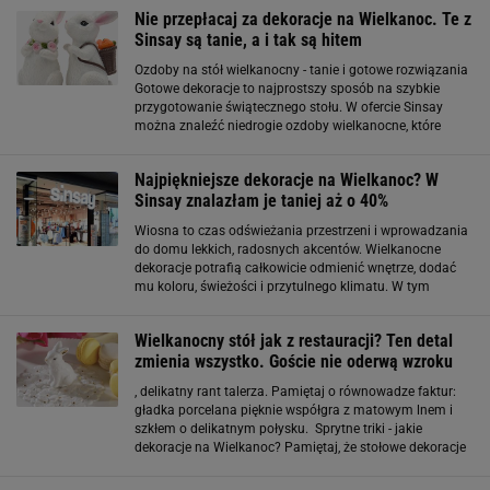
Nie przepłacaj za dekoracje na Wielkanoc. Te z
Sinsay są tanie, a i tak są hitem
Ozdoby na stół wielkanocny - tanie i gotowe rozwiązania
Gotowe dekoracje to najprostszy sposób na szybkie
przygotowanie świątecznego stołu. W ofercie Sinsay
można znaleźć niedrogie ozdoby wielkanocne, które
mimo niskiej ceny wyglądają naprawdę stylowo.
Ceramiczne zajączki, świeczniki, dekoracyjne
Najpiękniejsze dekoracje na Wielkanoc? W
Sinsay znalazłam je taniej aż o 40%
Wiosna to czas odświeżania przestrzeni i wprowadzania
do domu lekkich, radosnych akcentów. Wielkanocne
dekoracje potrafią całkowicie odmienić wnętrze, dodać
mu koloru, świeżości i przytulnego klimatu. W tym
sezonie królują motywy natury, pastelowe barwy i
subtelne detale, które tworzą harmonijną
Wielkanocny stół jak z restauracji? Ten detal
zmienia wszystko. Goście nie oderwą wzroku
, delikatny rant talerza. Pamiętaj o równowadze faktur:
gładka porcelana pięknie współgra z matowym lnem i
szkłem o delikatnym połysku. Sprytne triki - jakie
dekoracje na Wielkanoc? Pamiętaj, że stołowe dekoracje
powinny budować nastrój, a nie przytłaczać i całkowicie
dominować nad funkcją użytkową. Klasyką