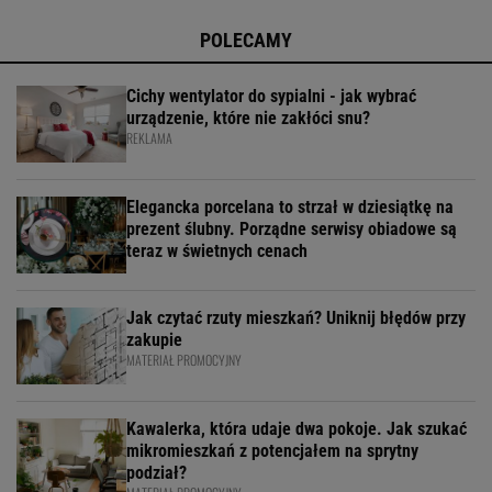
POLECAMY
Cichy wentylator do sypialni - jak wybrać
urządzenie, które nie zakłóci snu?
REKLAMA
Elegancka porcelana to strzał w dziesiątkę na
prezent ślubny. Porządne serwisy obiadowe są
teraz w świetnych cenach
Jak czytać rzuty mieszkań? Uniknij błędów przy
zakupie
MATERIAŁ PROMOCYJNY
Kawalerka, która udaje dwa pokoje. Jak szukać
mikromieszkań z potencjałem na sprytny
podział?