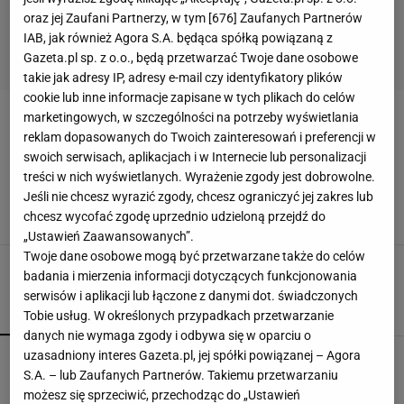
oraz jej Zaufani Partnerzy, w tym [
676
] Zaufanych Partnerów
IAB, jak również Agora S.A. będąca spółką powiązaną z
Gazeta.pl sp. z o.o., będą przetwarzać Twoje dane osobowe
takie jak adresy IP, adresy e-mail czy identyfikatory plików
cookie lub inne informacje zapisane w tych plikach do celów
marketingowych, w szczególności na potrzeby wyświetlania
DEKORACJE NA WIELKANOC
reklam dopasowanych do Twoich zainteresowań i preferencji w
swoich serwisach, aplikacjach i w Internecie lub personalizacji
Pisanki na 10 sposobów. Pomysły na pisanki
treści w nich wyświetlanych. Wyrażenie zgody jest dobrowolne.
DIY - zrób to sam
Jeśli nie chcesz wyrazić zgody, chcesz ograniczyć jej zakres lub
DEKORACJE NA WIELKANOC
DEKORACJE WIELKANOCNE
DIY
chcesz wycofać zgodę uprzednio udzieloną przejdź do
JAJKA NA WIELKANOC OZDOBY
„Ustawień Zaawansowanych”.
Twoje dane osobowe mogą być przetwarzane także do celów
badania i mierzenia informacji dotyczących funkcjonowania
serwisów i aplikacji lub łączone z danymi dot. świadczonych
POPULARNE
NAJNOWSZE
Tobie usług. W określonych przypadkach przetwarzanie
danych nie wymaga zgody i odbywa się w oparciu o
uzasadniony interes Gazeta.pl, jej spółki powiązanej – Agora
Kompaktowa bieżnia do małego mieszkania.
Ten sprzęt mieści się pod łóżko
S.A. – lub Zaufanych Partnerów. Takiemu przetwarzaniu
możesz się sprzeciwić, przechodząc do „Ustawień