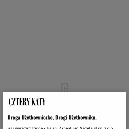
Droga Użytkowniczko, Drogi Użytkowniku,
jeśli wyrazisz zgodę klikając „Akceptuję”, Gazeta.pl sp. z o.o.