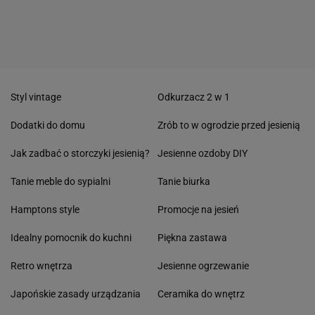
Styl vintage
Odkurzacz 2 w 1
Dodatki do domu
Zrób to w ogrodzie przed jesienią
Jak zadbać o storczyki jesienią?
Jesienne ozdoby DIY
Tanie meble do sypialni
Tanie biurka
Hamptons style
Promocje na jesień
Idealny pomocnik do kuchni
Piękna zastawa
Retro wnętrza
Jesienne ogrzewanie
Japońskie zasady urządzania
Ceramika do wnętrz