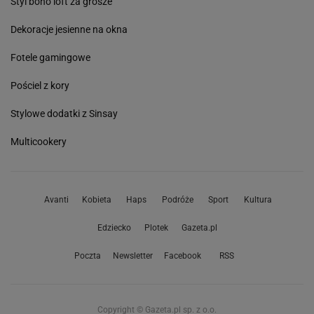
Styl boho loft za grosze
Dekoracje jesienne na okna
Fotele gamingowe
Pościel z kory
Stylowe dodatki z Sinsay
Multicookery
Avanti
Kobieta
Haps
Podróże
Sport
Kultura
Edziecko
Plotek
Gazeta.pl
Poczta
Newsletter
Facebook
RSS
Copyright © Gazeta.pl sp. z o.o.