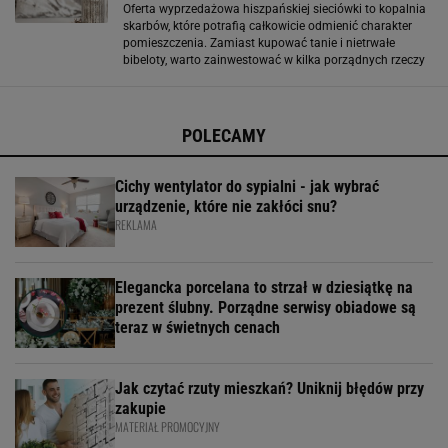
Oferta wyprzedażowa hiszpańskiej sieciówki to kopalnia
skarbów, które potrafią całkowicie odmienić charakter
pomieszczenia. Zamiast kupować tanie i nietrwałe
bibeloty, warto zainwestować w kilka porządnych rzeczy
z Zara Home, które będą cieszyć oko latami. Od pościeli z
lnu, przez designerskie
POLECAMY
Cichy wentylator do sypialni - jak wybrać
urządzenie, które nie zakłóci snu?
REKLAMA
Elegancka porcelana to strzał w dziesiątkę na
prezent ślubny. Porządne serwisy obiadowe są
teraz w świetnych cenach
Jak czytać rzuty mieszkań? Uniknij błędów przy
zakupie
MATERIAŁ PROMOCYJNY