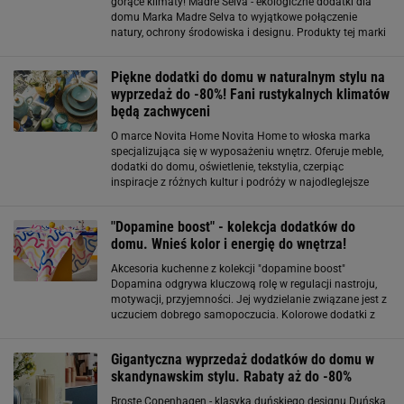
gorące klimaty! Madre Selva - ekologiczne dodatki dla
domu Marka Madre Selva to wyjątkowe połączenie
natury, ochrony środowiska i designu. Produkty tej marki
są tworzone z myślą o ekologii, bioróżnorodności oraz
zrównoważonym rozwoju. W ofercie Madre Selva
Piękne dodatki do domu w naturalnym stylu na
wyprzedaż do -80%! Fani rustykalnych klimatów
będą zachwyceni
O marce Novita Home Novita Home to włoska marka
specjalizująca się w wyposażeniu wnętrz. Oferuje meble,
dodatki do domu, oświetlenie, tekstylia, czerpiąc
inspiracje z różnych kultur i podróży w najodleglejsze
zakątki świata. Jej początki sięgają- 1980 roku, kiedy to
Stefano Cerretelli
"Dopamine boost" - kolekcja dodatków do
domu. Wnieś kolor i energię do wnętrza!
Akcesoria kuchenne z kolekcji "dopamine boost"
Dopamina odgrywa kluczową rolę w regulacji nastroju,
motywacji, przyjemności. Jej wydzielanie związane jest z
uczuciem dobrego samopoczucia. Kolorowe dodatki z
Sinsay z pewnością spowodują wydzielanie się
dopaminy już od samego patrzenia! Co znajdziemy
Gigantyczna wyprzedaż dodatków do domu w
skandynawskim stylu. Rabaty aż do -80%
Broste Copenhagen - klasyka duńskiego designu Duńska