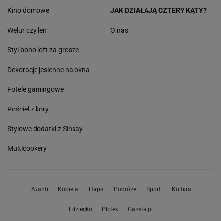
Kino domowe
JAK DZIAŁAJĄ CZTERY KĄTY?
Welur czy len
O nas
Styl boho loft za grosze
Dekoracje jesienne na okna
Fotele gamingowe
Pościel z kory
Stylowe dodatki z Sinsay
Multicookery
Avanti
Kobieta
Haps
Podróże
Sport
Kultura
Edziecko
Plotek
Gazeta.pl