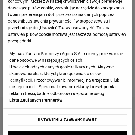
końcowym. Możesz w każdej chwili zmienić swoje preferencje
dotyczące plików cookie, wywołując narzędzie do zarządzania
Kolor musztardowy we wnętrzu - aranżacje,
które zachwycą każdego
twoimi preferencjami dot. przetwarzania danych poprzez
odnośnik „Ustawienia prywatności ” w stopce serwisu i
DODATKI DO DOMU
KOCE
MEBLE
MUSZTARDOWY
przechodząc do „Ustawień Zaawansowanych”. Zmiana
ustawień plików cookie możliwa jest także za pomocą ustawień
Jaki kolor pasuje do butelkowej zieleni? To
przeglądarki.
połączenie odmieni i podkreśli każde wnętrze
ARANŻACJE WNĘTRZ
BUTELKOWA ZIELEŃ
DODATKI DO DOMU
My, nasi Zaufani Partnerzy i Agora S.A. możemy przetwarzać
MALOWANIE ŚCIAN
dane osobowe w następujących celach:
Użycie dokładnych danych geolokalizacyjnych. Aktywne
Jaki kolor pasuje do brązowego? Połączenie
skanowanie charakterystyki urządzenia do celów
tych odcieni wygląda obłędnie!
identyfikacji. Przechowywanie informacji na urządzeniu lub
BRĄZOWE DODATKI DO DOMU
BRĄZOWE MEBLE
BRĄZOWY
dostęp do nich. Spersonalizowane reklamy i treści, pomiar
DODATKI
reklam i treści, badnie odbiorców i ulepszanie usług.
Lista Zaufanych Partnerów
USTAWIENIA ZAAWANSOWANE