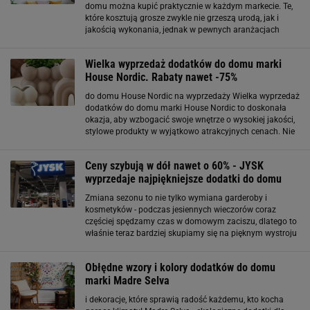
domu można kupić praktycznie w każdym markecie. Te,
które kosztują grosze zwykle nie grzeszą urodą, jak i
jakością wykonania, jednak w pewnych aranżacjach
wyglądają wystarczająco dobrze. Większość tanich
dekoracji ma też swoje ręcznie robione
Wielka wyprzedaż dodatków do domu marki
House Nordic. Rabaty nawet -75%
do domu House Nordic na wyprzedaży Wielka wyprzedaż
dodatków do domu marki House Nordic to doskonała
okazja, aby wzbogacić swoje wnętrze o wysokiej jakości,
stylowe produkty w wyjątkowo atrakcyjnych cenach. Nie
przegap tej szansy i i skorzystaj z tej wyjątkowej
wyprzedaży. Wprowadź do swojego domu
Ceny szybują w dół nawet o 60% - JYSK
wyprzedaje najpiękniejsze dodatki do domu
Zmiana sezonu to nie tylko wymiana garderoby i
kosmetyków - podczas jesiennych wieczorów coraz
częściej spędzamy czas w domowym zaciszu, dlatego to
właśnie teraz bardziej skupiamy się na pięknym wystroju
naszych wnętrz. W Jysku właśnie wystartowała super
promocja, na której meble i dekoracje kupisz
Obłędne wzory i kolory dodatków do domu
marki Madre Selva
i dekoracje, które sprawią radość każdemu, kto kocha