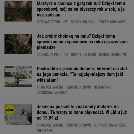
Marzysz o choince z gałązek tui? Dzięki temu
sposobowi, mój salon błyszczy rok w rok, a ja
oszczędzam
BOŻE NARODZENIE
DIY
DODATKI DO DOMU
OZDOBY CHOINKOWE
Jak zrobić choinkę na pniu? Dzięki temu
sprawdzonemu sposobowi,co roku oszczędzam
pieniądze
CHOINKA NA PNIU
DIY
DODATKI DO DOMU
OZDOBY CHOINKOWE
Pochwaliła się swoim domem. Internet oszalał
na jego punkcie. "To najpiękniejszy dom jaki
widziałam!"
ARANŻACJE WNĘTRZ
DODATKI DO DOMU
INSTAGRAM
LUKSUSOWE WNĘTRZA
Jesienna pościel to znakomity dodatek do
domu. Te wzory to istne piękności. W Lidlu już
od 19,99 zł
ARANŻACJE WNĘTRZ
DODATKI DO DOMU
METAMORFOZA WNETRZ
MIESZKANIE