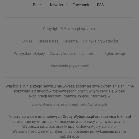
Poczta
Newsletter
Facebook
RSS
Copyright © Gazeta.pl sp. z o.o.
O Nas
Staże u nas
Reklama
Polityka prywatności
Wszystkie artykuły
Zasady korzystania z portalu
Zgłoś uwagi
Ustawienia prywatności
Właściciel niniejszego serwisu nie wyraża zgody na zwielokrotnianie ani inne
korzystanie z utworów rozpowszechnionych w tym serwisie, w celu
eksploracji tekstów i danych. Więcej informacji w
zastrzeżeniu dot. eksploracji tekstów i danych
Treści z
serwisów internetowych Grupy Wyborcza.pl
oraz serwisu tokfm.pl
prezentujemy w ramach komercyjnej współpracy z ich wydawcami:
Wyborcza sp. z o.o. oraz Grupą Radiową Agory sp. z o.o.
Wybrane treści z serwisu Sport.pl są dostępne po wykupieniu płatnej
subskrypcji