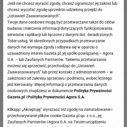
Jeśli nie chcesz wyrazić zgody, chcesz ograniczyć jej zakres lub
chcesz wycofać zgodę uprzednio udzieloną przejdź do
Jak urządzić łazienkę w stylu wiktoriańskim?
„Ustawień Zaawansowanych”.
Przygotuj się na eleganckie detale i bogatą
Twoje dane osobowe mogą być przetwarzane także do celów
ornamentykę
badania i mierzenia informacji dotyczących funkcjonowania
ARANŻACJE WNĘTRZ
ARANŻACJE ŁAZIENKI
DODATKI DO DOMU
serwisów i aplikacji lub łączone z danymi dot. świadczonych
WIKTORIAŃSKI DOM
Tobie usług. W określonych przypadkach przetwarzanie
danych nie wymaga zgody i odbywa się w oparciu o
Halloweenowe dekoracje last minute, czyli jak
uzasadniony interes Gazeta.pl, jej spółki powiązanej – Agora
ozdobić dom w najstraszniejszą noc w roku
S.A. – lub Zaufanych Partnerów. Takiemu przetwarzaniu
DODATKI DO DOMU
HALLOWEEN
JESIENNE OZDOBY
OZDOBY
możesz się sprzeciwić, przechodząc do „Ustawień
Zaawansowanych” lub przez kontakt z administratorem – w
zależności od zakresu sprzeciwu i podmiotu, wobec którego
Jak mieszka Klaudia Halejcio? Jej dom opływa
w luksusy. "Niektórzy to mają raj na ziemi"
jest kierowany. Więcej informacji o przetwarzaniu danych
osobowych znajdziesz w dokumencie
Polityka Prywatności
DEKORACJE
DODATKI DO DOMU
DOM
KLAUDIA HALEJCIO
Gazeta.pl
i
Polityka Prywatności Agora S.A.
Jak odmienić wygląd twojego salonu na jesień?
Klikając „Akceptuję” wyrażasz też zgodę na zainstalowanie i
Te 3 dodatki dodadzą luksusu do wnętrza
przechowywanie plików cookie Gazeta.pl sp. z o.o., jej
ARANŻACJE WNĘTRZ
DODATKI DO DOMU
PORADY
WNĘTRZA
Zaufanych Partnerów i Agora S.A. na Twoim urządzeniu