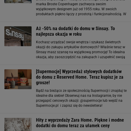
marka Broste Copenhagen zachwyca swoim
wyjątkowym designem już od 1955 roku. W swoich
produktach piękno łączy z prostotą i funkcjonalnością. W
ofercie firmy znajdziesz wyjątkowe meble i dodatki, które
doskonale wpisują się w skandynawski styl i
Aż -50% na dodatki do domu w Sinsay. To
najlepsza okazja w roku
Kochasz urządzać swoje wnętrza i szukasz świetnych
okazji do zakupu artykułów domowych? Właśnie teraz w
Sinsay masz szansę na wyjątkową promocję! To idealna
okazja, aby zaoszczędzić na zakupach i uzupełnić swoją
kolekcję akcesoriów do domu. Jak skorzystać z
promocji? Aby skorzystać z promocji w
[Supermocje] Wyprzedaż stylowych dodatków
do domu z Reserved Home. Teraz kupisz je za
grosze!
Bądź na bieżąco ze społecznością Supermocji i znajduj te
idealne dla siebie! Obserwuj nas na Instagramie, by nie
przegapić cenowych okazji: @supermocje lub wejdź na
Supermocje.pl i zapisz się do newslettera!
Hity z wyprzedaży Zara Home. Piękne i modne
dodatki do domu teraz za ułamek ceny