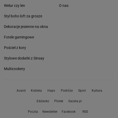
Welur czy len
O nas
Styl boho loft za grosze
Dekoracje jesienne na okna
Fotele gamingowe
Pościel z kory
Stylowe dodatki z Sinsay
Multicookery
Avanti
Kobieta
Haps
Podróże
Sport
Kultura
Edziecko
Plotek
Gazeta.pl
Poczta
Newsletter
Facebook
RSS