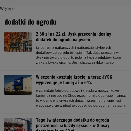
Więcej o:
dodatki do ogrodu
Z 60 zł na 22 zł. Jysk przecenia idealny
dodatek do ogrodu na jesień
ją jednym z najtańszych i najbardziej stylowych
dodatków do ogrodu tej jesieni. Tak duże przeceny w
Jysk nie trwają długo, to jeden z tych produktów, które
znikają błyskawicznie. Jeśli chcesz szybko i tanio
odmienić swoją przestrzeń, teraz jest idealny moment na
zakupy.
W sezonie kosztują krocie, a teraz JYSK
wyprzedaje je taniej aż o 64%
wyprzedaje fotele ogrodowe i krzesła wypoczynkowe -
taniej już nie będzie Choć przed nami długa jesień i zima,
to właśnie w pierwszych dniach września najlepiej jest
wyposażyć się w idealne dodatki do ogrodu na następny,
wakacyjny sezon. To właśnie teraz ceny maksymalnie
szybują w dół. Poniższe krzesło
Tego świątecznego dodatku do ogrodu
pozazdrości ci każdy sąsiad - w Sinsay