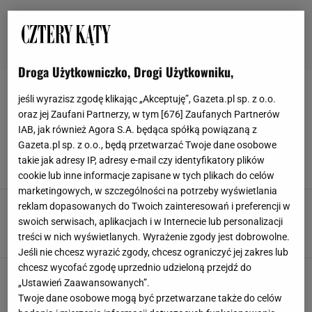
Droga Użytkowniczko, Drogi Użytkowniku,
DODATKI DO OGRODU
jeśli wyrazisz zgodę klikając „Akceptuję”, Gazeta.pl sp. z o.o.
oraz jej Zaufani Partnerzy, w tym [
676
] Zaufanych Partnerów
Zacznij zbierać już dziś, a pomidory wyrosną
IAB, jak również Agora S.A. będąca spółką powiązaną z
jak szalone - ten składnik znajdziesz w kuchni
Gazeta.pl sp. z o.o., będą przetwarzać Twoje dane osobowe
DODATKI DO OGRODU
NAWÓZ
POMIDORY
takie jak adresy IP, adresy e-mail czy identyfikatory plików
ROŚLINY DONICZKOWE
cookie lub inne informacje zapisane w tych plikach do celów
marketingowych, w szczególności na potrzeby wyświetlania
Jesienne ozdoby przed dom - zachwyć
reklam dopasowanych do Twoich zainteresowań i preferencji w
sąsiadów niezwykłą aranżacją
swoich serwisach, aplikacjach i w Internecie lub personalizacji
DODATKI DO OGRODU
JESIENNE DEKORACJE
JESIENNE OZDOBY
treści w nich wyświetlanych. Wyrażenie zgody jest dobrowolne.
Jeśli nie chcesz wyrazić zgody, chcesz ograniczyć jej zakres lub
chcesz wycofać zgodę uprzednio udzieloną przejdź do
„Ustawień Zaawansowanych”.
Twoje dane osobowe mogą być przetwarzane także do celów