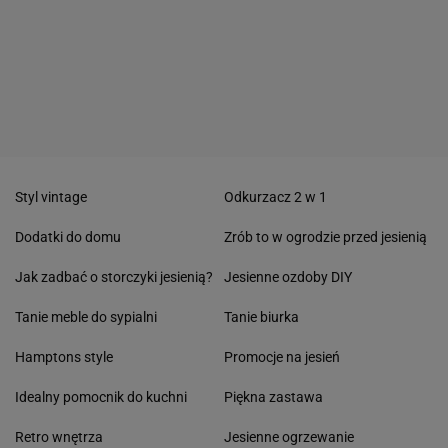
Styl vintage
Odkurzacz 2 w 1
Dodatki do domu
Zrób to w ogrodzie przed jesienią
Jak zadbać o storczyki jesienią?
Jesienne ozdoby DIY
Tanie meble do sypialni
Tanie biurka
Hamptons style
Promocje na jesień
Idealny pomocnik do kuchni
Piękna zastawa
Retro wnętrza
Jesienne ogrzewanie