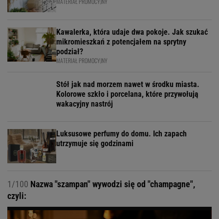
MATERIAŁ PROMOCYJNY
Kawalerka, która udaje dwa pokoje. Jak szukać
mikromieszkań z potencjałem na sprytny
podział?
MATERIAŁ PROMOCYJNY
Stół jak nad morzem nawet w środku miasta.
Kolorowe szkło i porcelana, które przywołują
wakacyjny nastrój
Luksusowe perfumy do domu. Ich zapach
utrzymuje się godzinami
1/100
Nazwa "szampan" wywodzi się od "champagne",
czyli: