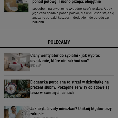
ponad połowę. Trudno przejść obojętnie
sposobem na stworzenie wygodnej strefy relaksu. A gdy
jego cena spada o ponad połowę, dla wielu osób staje się
znacznie bardziej kuszącym dodatkiem do ogrodu czy
balkonu.
POLECAMY
Cichy wentylator do sypialni - jak wybrać
urządzenie, które nie zakłóci snu?
REKLAMA
Elegancka porcelana to strzał w dziesiątkę na
prezent ślubny. Porządne serwisy obiadowe są
teraz w świetnych cenach
Jak czytać rzuty mieszkań? Uniknij błędów przy
zakupie