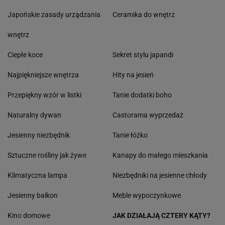
Japońskie zasady urządzania
Ceramika do wnętrz
wnętrz
Ciepłe koce
Sekret stylu japandi
Najpiękniejsze wnętrza
Hity na jesień
Przepiękny wzór w listki
Tanie dodatki boho
Naturalny dywan
Castorama wyprzedaż
Jesienny niezbędnik
Tanie łóżko
Sztuczne rośliny jak żywe
Kanapy do małego mieszkania
Klimatyczna lampa
Niezbędniki na jesienne chłody
Jesienny balkon
Meble wypoczynkowe
Kino domowe
JAK DZIAŁAJĄ CZTERY KĄTY?