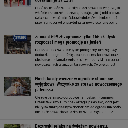
dostałam je za 22 zł
Choć wiele osób skupia się na dekorowaniu wnętrza, to
właśnie przestrzeń na zewnątrz najczęściej robi pierwsze
świąteczne wrażenie. Odpowiednie oświetlenie potrafi
przemienić ogród w przytulną, zimową scenerię pełną
światła i spokojnego blasku. W tym sezonie w Sinsay
ponownie pojawił się model
Zamiast 599 zł zapłacisz tylko 165 zł. Jysk
rozpoczął mega promocję na jesień
Doniczka TRANA to nie tylko praktyczny, ale i stylowy
dodatek do ogrodu. Dzięki naturalnemu kolorowi oraz
plecionce doskonale wpisuje się w modny klimat boho i
nowoczesnych aranżacji tarasowych. Co więcej, jest
wyposażona w kratkę, na której pięknie prezentują się
pnącza, bluszcz, powojnik
Niech każdy wieczór w ogrodzie stanie się
wyjątkowy! Wszystko za sprawą nowoczesnego
paleniska
Okrągłe palenisko ogrodowe na nóżkach - Luminos
Przedstawiamy Luminos - okrągłe palenisko, które jest
nie tylko funkcjonalnym dodatkiem do ogrodu lub patio,
ale także prawdziwym dziełem sztuki. Wykonane z
solidnej stali w matowym czarnym kolorze, Luminos
marki Elior stanie się centrum uwagi
Beztroski relaks na świeżym powietrzu.