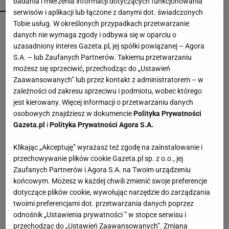
POPULARNE
NAJNOWSZE
badania i mierzenia informacji dotyczących funkcjonowania
serwisów i aplikacji lub łączone z danymi dot. świadczonych
Tobie usług. W określonych przypadkach przetwarzanie
Kompaktowa bieżnia do małego mieszkania.
Ten sprzęt mieści się pod łóżko
danych nie wymaga zgody i odbywa się w oparciu o
uzasadniony interes Gazeta.pl, jej spółki powiązanej – Agora
S.A. – lub Zaufanych Partnerów. Takiemu przetwarzaniu
Trymer czy golarka, a może jednorazówka?
możesz się sprzeciwić, przechodząc do „Ustawień
Jedno urządzenie rzadko wystarcza
Zaawansowanych” lub przez kontakt z administratorem – w
zależności od zakresu sprzeciwu i podmiotu, wobec którego
jest kierowany. Więcej informacji o przetwarzaniu danych
To nie droga na skróty. Matka pokazuje, jak
osobowych znajdziesz w dokumencie
Polityka Prywatności
naprawdę wygląda edukacja domowa
Gazeta.pl
i
Polityka Prywatności Agora S.A.
MATERIAŁ PROMOCYJNY
Klikając „Akceptuję” wyrażasz też zgodę na zainstalowanie i
Vintage gramofony wracają do łask. Polacy na
przechowywanie plików cookie Gazeta.pl sp. z o.o., jej
nowo pokochali vinyle
Zaufanych Partnerów i Agora S.A. na Twoim urządzeniu
końcowym. Możesz w każdej chwili zmienić swoje preferencje
dotyczące plików cookie, wywołując narzędzie do zarządzania
Kochały je nasze babcie. Garnki żeliwne są
twoimi preferencjami dot. przetwarzania danych poprzez
niezastąpione w letniej i jesiennej kuchni
odnośnik „Ustawienia prywatności ” w stopce serwisu i
przechodząc do „Ustawień Zaawansowanych”. Zmiana