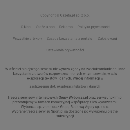
Copyright © Gazeta.pl sp. z o.o.
O Nas
Staże u nas
Reklama
Polityka prywatności
Wszystkie artykuły
Zasady korzystania z portalu
Zgłoś uwagi
Ustawienia prywatności
Właściciel niniejszego serwisu nie wyraża zgody na zwielokrotnianie ani inne
korzystanie z utworów rozpowszechnionych w tym serwisie, w celu
eksploracji tekstów i danych. Więcej informacji w
zastrzeżeniu dot. eksploracji tekstów i danych
Treści z
serwisów internetowych Grupy Wyborcza.pl
oraz serwisu tokfm.pl
prezentujemy w ramach komercyjnej współpracy z ich wydawcami:
Wyborcza sp. z o.o. oraz Grupą Radiową Agory sp. z o.o.
Wybrane treści z serwisu Sport.pl są dostępne po wykupieniu płatnej
subskrypcji