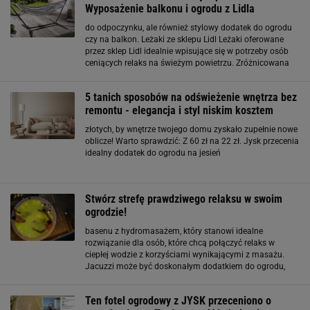
Wyposażenie balkonu i ogrodu z Lidla
do odpoczynku, ale również stylowy dodatek do ogrodu
czy na balkon. Leżaki ze sklepu Lidl Leżaki oferowane
przez sklep Lidl idealnie wpisujące się w potrzeby osób
ceniących relaks na świeżym powietrzu. Zróżnicowana
oferta obejmuje modele zarówno klasyczne, jak i te z
nowoczesnymi rozwiązaniami, takimi jak
5 tanich sposobów na odświeżenie wnętrza bez
remontu - elegancja i styl niskim kosztem
złotych, by wnętrze twojego domu zyskało zupełnie nowe
oblicze! Warto sprawdzić: Z 60 zł na 22 zł. Jysk przecenia
idealny dodatek do ogrodu na jesień
Stwórz strefę prawdziwego relaksu w swoim
ogrodzie!
basenu z hydromasażem, który stanowi idealne
rozwiązanie dla osób, które chcą połączyć relaks w
ciepłej wodzie z korzyściami wynikającymi z masażu.
Jacuzzi może być doskonałym dodatkiem do ogrodu,
szczególnie wtedy, gdy chcemy stworzyć prywatny i
intymny kącik relaksu. Wyobraź sobie zanurzenie się w
Ten fotel ogrodowy z JYSK przeceniono o