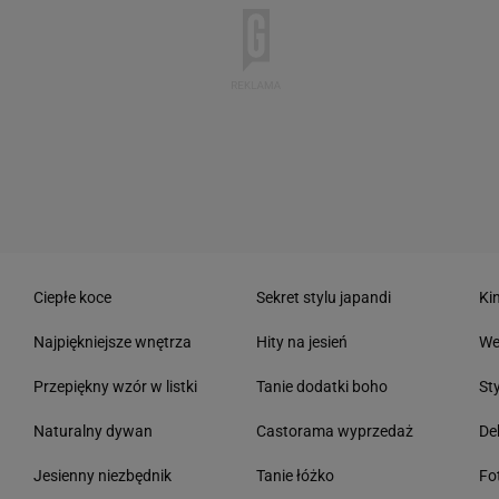
Ciepłe koce
Sekret stylu japandi
Ki
Najpiękniejsze wnętrza
Hity na jesień
We
Przepiękny wzór w listki
Tanie dodatki boho
St
Naturalny dywan
Castorama wyprzedaż
De
Jesienny niezbędnik
Tanie łóżko
Fo