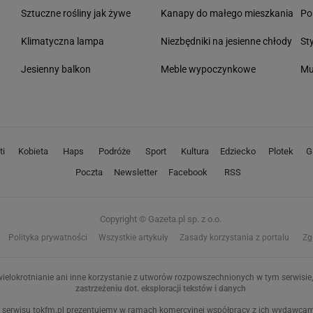
Sztuczne rośliny jak żywe
Kanapy do małego mieszkania
Po
Klimatyczna lampa
Niezbędniki na jesienne chłody
St
Jesienny balkon
Meble wypoczynkowe
Mu
ti
Kobieta
Haps
Podróże
Sport
Kultura
Edziecko
Plotek
G
Poczta
Newsletter
Facebook
RSS
Copyright © Gazeta.pl sp. z o.o.
Polityka prywatności
Wszystkie artykuły
Zasady korzystania z portalu
Zg
ielokrotnianie ani inne korzystanie z utworów rozpowszechnionych w tym serwisie, 
zastrzeżeniu dot. eksploracji tekstów i danych
 serwisu tokfm.pl prezentujemy w ramach komercyjnej współpracy z ich wydawcami: