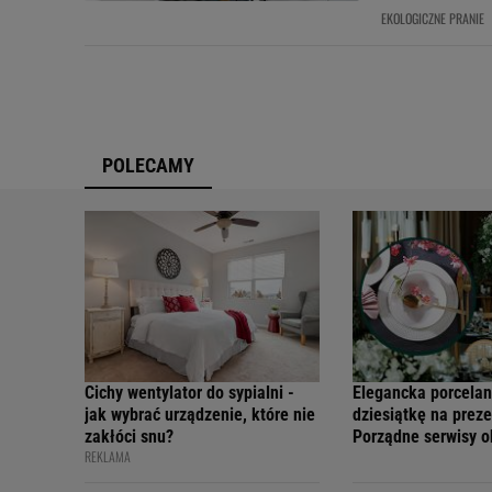
EKOLOGICZNE PRANIE
POLECAMY
Cichy wentylator do sypialni -
Elegancka porcelan
jak wybrać urządzenie, które nie
dziesiątkę na preze
zakłóci snu?
Porządne serwisy 
REKLAMA
teraz w świetnych 