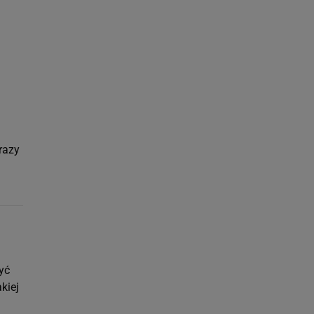
ach:
 celów identyfikacji.
omiar reklam i treści,
razy
yć
kiej