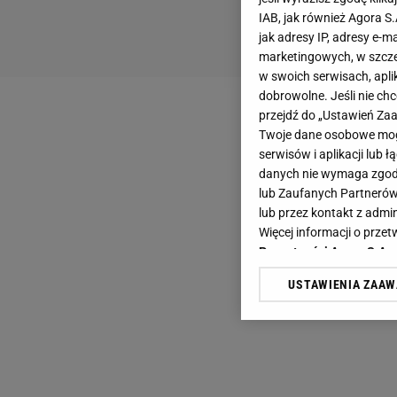
IAB, jak również Agora S
jak adresy IP, adresy e-m
marketingowych, w szcze
w swoich serwisach, aplik
dobrowolne. Jeśli nie ch
przejdź do „Ustawień Z
Twoje dane osobowe mogą
serwisów i aplikacji lub
danych nie wymaga zgody 
lub Zaufanych Partnerów
lub przez kontakt z admi
Więcej informacji o prz
Prywatności Agora S.A.
USTAWIENIA ZAA
Klikając „Akceptuję” wyra
Zaufanych Partnerów i A
dotyczące plików cookie,
odnośnik „Ustawienia pr
plików cookie możliwa je