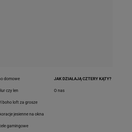
no domowe
JAK DZIAŁAJĄ CZTERY KĄTY?
lur czy len
O nas
yl boho loft za grosze
koracje jesienne na okna
tele gamingowe