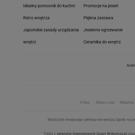
Idealny pomocnik do kuchni
Promocje na jesień
Retro wnętrza
Piękna zastawa
Japońskie zasady urządzania
Jesienne ogrzewanie
wnętrz
Ceramika do wnętrz
Avan
O Nas
Staże u nas
Reklama
Właściciel niniejszego serwisu nie wyraża zgody na zw
Treści z
serwisów internetowych Grupy Wyborcza.pl
oraz