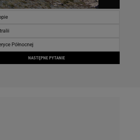
opie
ralii
ryce Północnej
NASTĘPNE PYTANIE