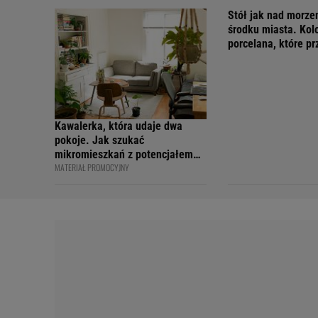
Stół jak nad morz
środku miasta. Kol
porcelana, które p
wakacyjny nastrój
Kawalerka, która udaje dwa
pokoje. Jak szukać
mikromieszkań z potencjałem
MATERIAŁ PROMOCYJNY
na sprytny podział?