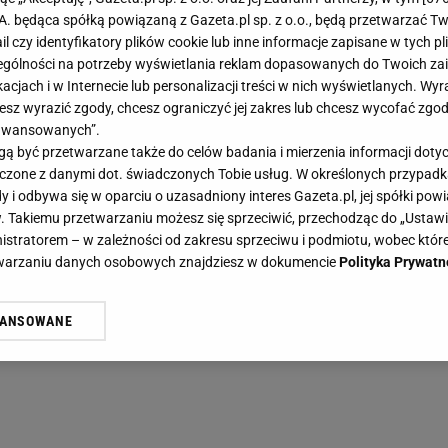
.A. będąca spółką powiązaną z Gazeta.pl sp. z o.o., będą przetwarzać T
ail czy identyfikatory plików cookie lub inne informacje zapisane w tych p
gólności na potrzeby wyświetlania reklam dopasowanych do Twoich zain
acjach i w Internecie lub personalizacji treści w nich wyświetlanych. Wyr
cesz wyrazić zgody, chcesz ograniczyć jej zakres lub chcesz wycofać zgo
aawansowanych”.
 być przetwarzane także do celów badania i mierzenia informacji dot
 łączone z danymi dot. świadczonych Tobie usług. W określonych przypad
i odbywa się w oparciu o uzasadniony interes Gazeta.pl, jej spółki powi
. Takiemu przetwarzaniu możesz się sprzeciwić, przechodząc do „Ust
nistratorem – w zależności od zakresu sprzeciwu i podmiotu, wobec które
etwarzaniu danych osobowych znajdziesz w dokumencie
Polityka Prywatn
WANSOWANE
żasz też zgodę na zainstalowanie i przechowywanie plików cookie Gazeta.p
gora S.A. na Twoim urządzeniu końcowym. Możesz w każdej chwili zmien
 wywołując narzędzie do zarządzania twoimi preferencjami dot. przetw
ywatności ” w stopce serwisu i przechodząc do „Ustawień Zaawansowan
st także za pomocą ustawień przeglądarki.