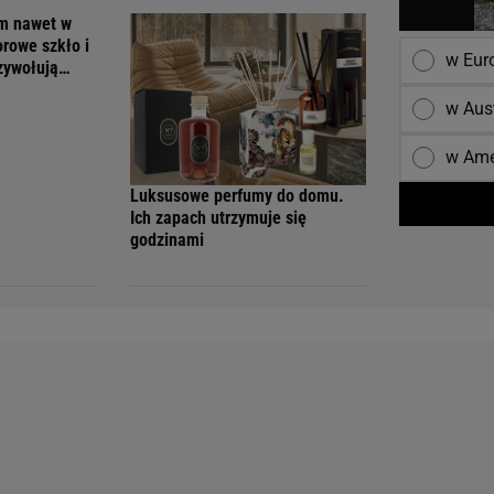
em nawet w
orowe szkło i
w Eur
rzywołują
w Aust
w Ame
Luksusowe perfumy do domu.
Ich zapach utrzymuje się
godzinami