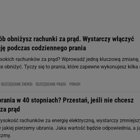
rzy i Agora S.A. możemy przetwarzać dane osobowe w następujących cel
 geolokalizacyjnych. Aktywne skanowanie charakterystyki urządzenia do
 na urządzeniu lub dostęp do nich. Spersonalizowane reklamy i treści, p
zanie usług.
Lista Zaufanych Partnerów
ób obniżysz rachunki za prąd. Wystarczy włączyć
cję podczas codziennego prania
sokich rachunków za prąd? Wprowadź jedną kluczową zmianę,
je obniżyć. Tyczy się to prania, które zapewne wykonujesz kilka 
OSZCZĘDZANIE ENERGII
OSZCZĘDZANIE PRĄDU
PORADY
rania w 40 stopniach? Przestań, jeśli nie chcesz
za prąd
ysokość rachunków za energię elektryczną, wystarczy zmniejsz
 jakiej pierzemy ubrania. Jaka wartość będzie odpowiednia, a ja
czmy.