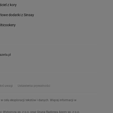
ściel z kory
ylowe dodatki z Sinsay
lticookery
azeta.pl
łoś uwagi
Ustawienia prywatności
w celu eksploracji tekstów i danych. Więcej informacji w
 Wyborcza sp. z o.o. oraz Grupą Radiową Agory sp. z o.o.