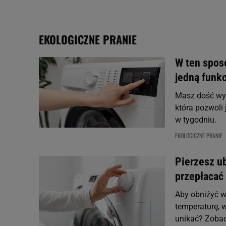
My, nasi Zaufani Partne
Użycie dokładnych danych
Przechowywanie informacji
EKOLOGICZNE PRANIE
badnie odbiorców i uleps
W ten spos
jedną funk
Masz dość wy
która pozwoli 
w tygodniu.
EKOLOGICZNE PRANIE
Pierzesz ub
przepłacać 
Aby obniżyć w
temperaturę, w
unikać? Zoba