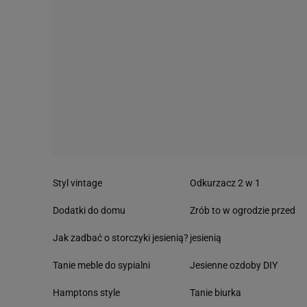
Styl vintage
Odkurzacz 2 w 1
Dodatki do domu
Zrób to w ogrodzie przed
Jak zadbać o storczyki jesienią?
jesienią
Tanie meble do sypialni
Jesienne ozdoby DIY
Hamptons style
Tanie biurka