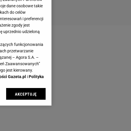
woje dane osobowe takie
likach do celów
teresowań i preferencji
ażenie zgody jest
dę uprzednio udzieloną
yczących funkcjonowania
kach przetwarzanie
ązanej – Agora S.A. –
awień Zaawansowanych”
go jest kierowany.
ości Gazeta.pl
i
Polityka
AKCEPTUJĘ
l sp. z o.o., jej
ić swoje preferencje
arzania danych poprzez
ych”. Zmiana ustawień