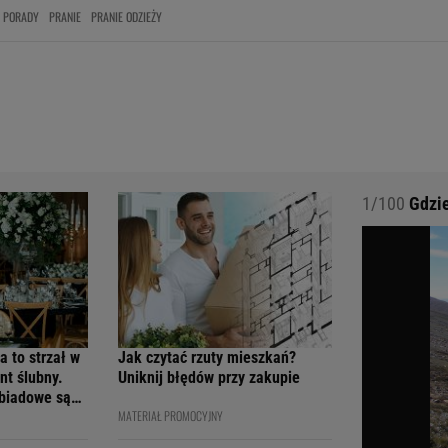
PORADY
PRANIE
PRANIE ODZIEŻY
1/100
Gdzie
a to strzał w
Jak czytać rzuty mieszkań?
nt ślubny.
Uniknij błędów przy zakupie
obiadowe są
MATERIAŁ PROMOCYJNY
cenach