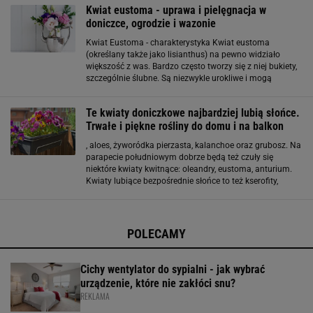
Kwiat eustoma - uprawa i pielęgnacja w
doniczce, ogrodzie i wazonie
Kwiat Eustoma - charakterystyka Kwiat eustoma
(określany także jako lisianthus) na pewno widziało
większość z was. Bardzo często tworzy się z niej bukiety,
szczególnie ślubne. Są niezwykle urokliwe i mogą
kojarzyć się z różami, dlatego jedna z jej potocznych
nazw to "japońska róża". Często mają
Te kwiaty doniczkowe najbardziej lubią słońce.
Trwałe i piękne rośliny do domu i na balkon
, aloes, żyworódka pierzasta, kalanchoe oraz grubosz. Na
parapecie południowym dobrze będą też czuły się
niektóre kwiaty kwitnące: oleandry, eustoma, anturium.
Kwiaty lubiące bezpośrednie słońce to też kserofity,
naturalnie rosnące na stepach i pustynnych obszarach.
Radzą sobie z suchym podłożem
POLECAMY
Cichy wentylator do sypialni - jak wybrać
urządzenie, które nie zakłóci snu?
REKLAMA