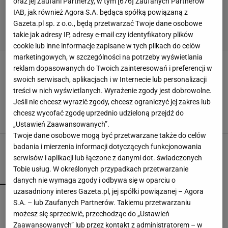
oraz jej Zaufani Partnerzy, w tym [
676
] Zaufanych Partnerów
IAB, jak również Agora S.A. będąca spółką powiązaną z
Gazeta.pl sp. z o.o., będą przetwarzać Twoje dane osobowe
takie jak adresy IP, adresy e-mail czy identyfikatory plików
cookie lub inne informacje zapisane w tych plikach do celów
marketingowych, w szczególności na potrzeby wyświetlania
reklam dopasowanych do Twoich zainteresowań i preferencji w
EUSTOMY
swoich serwisach, aplikacjach i w Internecie lub personalizacji
treści w nich wyświetlanych. Wyrażenie zgody jest dobrowolne.
Kwiat eustoma - uprawa i pielęgnacja w
Jeśli nie chcesz wyrazić zgody, chcesz ograniczyć jej zakres lub
doniczce, ogrodzie i wazonie
chcesz wycofać zgodę uprzednio udzieloną przejdź do
EUSTOMY
KWIATY
KWIATY DONICZKOWE
OGRÓD
„Ustawień Zaawansowanych”.
Twoje dane osobowe mogą być przetwarzane także do celów
badania i mierzenia informacji dotyczących funkcjonowania
serwisów i aplikacji lub łączone z danymi dot. świadczonych
Tobie usług. W określonych przypadkach przetwarzanie
POPULARNE
NAJNOWSZE
danych nie wymaga zgody i odbywa się w oparciu o
uzasadniony interes Gazeta.pl, jej spółki powiązanej – Agora
Kompaktowa bieżnia do małego mieszkania.
S.A. – lub Zaufanych Partnerów. Takiemu przetwarzaniu
Ten sprzęt mieści się pod łóżko
możesz się sprzeciwić, przechodząc do „Ustawień
Zaawansowanych” lub przez kontakt z administratorem – w