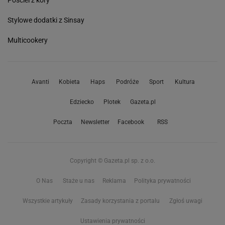
Pościel z kory
Stylowe dodatki z Sinsay
Multicookery
Avanti
Kobieta
Haps
Podróże
Sport
Kultura
Edziecko
Plotek
Gazeta.pl
Poczta
Newsletter
Facebook
RSS
Copyright © Gazeta.pl sp. z o.o.
O Nas
Staże u nas
Reklama
Polityka prywatności
Wszystkie artykuły
Zasady korzystania z portalu
Zgłoś uwagi
Ustawienia prywatności