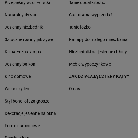
Przepiękny wzór w listki
Tanie dodatki boho
Naturalny dywan
Castorama wyprzedaż
Jesienny niezbędnik
Tanie łóżko
Sztuczne rośliny jak żywe
Kanapy do małego mieszkania
Klimatyczna lampa
Niezbędniki na jesienne chłody
Jesienny balkon
Meble wypoczynkowe
Kino domowe
JAK DZIAŁAJĄ CZTERY KĄTY?
Welur czy len
O nas
Styl boho loft za grosze
Dekoracje jesienne na okna
Fotele gamingowe