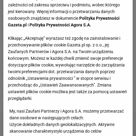
zależności od zakresu sprzeciwu i podmiotu, wobec którego
Te dywany są porządne jak za dawnych lato.
jest kierowany. Więcej informacji o przetwarzaniu danych
Piękne wzory, a ceny? Nawet mniej niż 50 zł
osobowych znajdziesz w dokumencie
Polityka Prywatności
Gazeta.pl
i
Polityka Prywatności Agora S.A.
Wróciła do prowadzenia samochodu po 12-
Klikając „Akceptuję” wyrażasz też zgodę na zainstalowanie i
letniej przerwie. Mówi, co pomogło jej
przechowywanie plików cookie Gazeta.pl sp. z o.o., jej
przełamać strach
MATERIAŁ PROMOCYJNY
Zaufanych Partnerów i Agora S.A. na Twoim urządzeniu
końcowym. Możesz w każdej chwili zmienić swoje preferencje
Vintage gramofony wracają do łask. Polacy na
dotyczące plików cookie, wywołując narzędzie do zarządzania
nowo pokochali vinyle
twoimi preferencjami dot. przetwarzania danych poprzez
odnośnik „Ustawienia prywatności ” w stopce serwisu i
przechodząc do „Ustawień Zaawansowanych”. Zmiana
Fotopułapka przyłapie każdego, kto odwiedza
ustawień plików cookie możliwa jest także za pomocą ustawień
ogród w nocy. I sarnę, i złodzieja
przeglądarki.
My, nasi Zaufani Partnerzy i Agora S.A. możemy przetwarzać
dane osobowe w następujących celach:
Użycie dokładnych danych geolokalizacyjnych. Aktywne
skanowanie charakterystyki urządzenia do celów