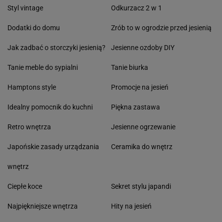
Styl vintage
Odkurzacz 2 w 1
Dodatki do domu
Zrób to w ogrodzie przed jesienią
Jak zadbać o storczyki jesienią?
Jesienne ozdoby DIY
Tanie meble do sypialni
Tanie biurka
Hamptons style
Promocje na jesień
Idealny pomocnik do kuchni
Piękna zastawa
Retro wnętrza
Jesienne ogrzewanie
Japońskie zasady urządzania
Ceramika do wnętrz
wnętrz
Ciepłe koce
Sekret stylu japandi
Najpiękniejsze wnętrza
Hity na jesień