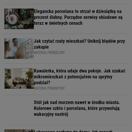
Elegancka porcelana to strzał w dziesiątkę na
prezent ślubny. Porządne serwisy obiadowe są
teraz w świetnych cenach
Jak czytać rzuty mieszkań? Uniknij błędów przy
zakupie
MATERIAŁ PROMOCYJNY
Kawalerka, która udaje dwa pokoje. Jak szukać
mikromieszkań z potencjałem na sprytny
podział?
MATERIAŁ PROMOCYJNY
Stół jak nad morzem nawet w środku miasta.
Kolorowe szkło i porcelana, które przywołują
wakacyjny nastrój