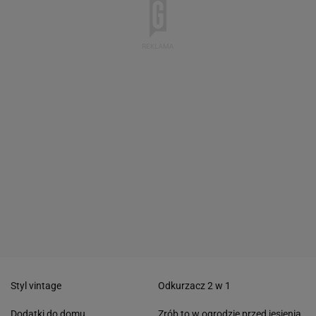
Styl vintage
Odkurzacz 2 w 1
Dodatki do domu
Zrób to w ogrodzie przed jesienią