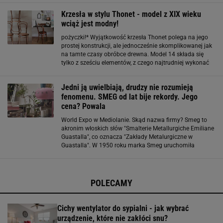
Style, NAP, MUJI, Fam Fara, Meesh, Zaczyn, Instytut
Krzesła w stylu Thonet - model z XIX wieku
wciąż jest modny!
pożyczki!* Wyjątkowość krzesła Thonet polega na jego
prostej konstrukcji, ale jednocześnie skomplikowanej jak
na tamte czasy obróbce drewna. Model 14 składa się
tylko z sześciu elementów, z czego najtrudniej wykonać
wygiętą obręcz oparcia. Legenda głosi, że podczas
paryskiego Expo w 1867 roku krzesło
Jedni ją uwielbiają, drudzy nie rozumieją
fenomenu. SMEG od lat bije rekordy. Jego
cena? Powala
World Expo w Mediolanie. Skąd nazwa firmy? Smeg to
akronim włoskich słów "Smalterie Metallurgiche Emiliane
Guastalla", co oznacza "Zakłady Metalurgiczne w
Guastalla". W 1950 roku marka Smeg uruchomiła
produkcję pierwszych kuchenek gazowych, z wbudowaną
funkcją automatycznego zapalania gazu
POLECAMY
Cichy wentylator do sypialni - jak wybrać
urządzenie, które nie zakłóci snu?