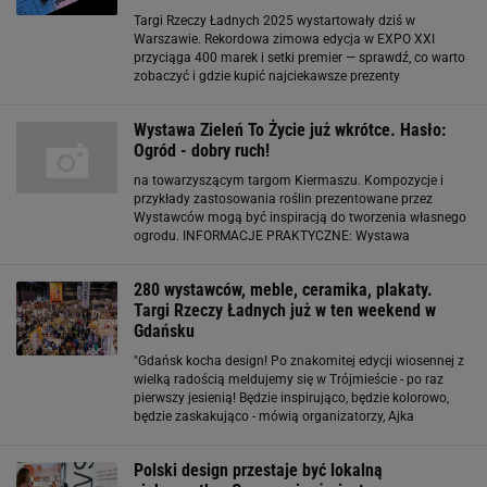
Targi Rzeczy Ładnych 2025 wystartowały dziś w
Warszawie. Rekordowa zimowa edycja w EXPO XXI
przyciąga 400 marek i setki premier — sprawdź, co warto
zobaczyć i gdzie kupić najciekawsze prezenty
świąteczne. Zimowe Targi Rzeczy Ładnych w Warszawie.
Impreza rusza dziś Na odwiedzających czekają liczne
Wystawa Zieleń To Życie już wkrótce. Hasło:
Ogród - dobry ruch!
na towarzyszącym targom Kiermaszu. Kompozycje i
przykłady zastosowania roślin prezentowane przez
Wystawców mogą być inspiracją do tworzenia własnego
ogrodu. INFORMACJE PRAKTYCZNE: Wystawa
ulokowana jest we wszystkich halach EXPO oraz na
terenie zewnętrznym. HALE 1 i 4 połączone zadaszonym
280 wystawców, meble, ceramika, plakaty.
przejściem. HALA 1
Targi Rzeczy Ładnych już w ten weekend w
Gdańsku
"Gdańsk kocha design! Po znakomitej edycji wiosennej z
wielką radością meldujemy się w Trójmieście - po raz
pierwszy jesienią! Będzie inspirująco, będzie kolorowo,
będzie zaskakująco - mówią organizatorzy, Ajka
Mroczkowska, Ania Pruszyńska i Paweł Stremski. - TRŁ to
fantastyczny klimat, znakomite
Polski design przestaje być lokalną