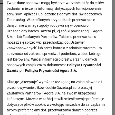
Twoje dane osobowe mogą być przetwarzane także do celów
badania i mierzenia informacji dotyczących funkcjonowania
Fotopułapka przyłapie każdego, kto odwiedza
serwisów i aplikacji lub łączone z danymi dot. świadczonych
ogród w nocy. I sarnę, i złodzieja
Tobie usług. W określonych przypadkach przetwarzanie
danych nie wymaga zgody i odbywa się w oparciu o
uzasadniony interes Gazeta.pl, jej spółki powiązanej – Agora
Kochały je nasze babcie. Garnki żeliwne są
S.A. – lub Zaufanych Partnerów. Takiemu przetwarzaniu
niezastąpione w letniej i jesiennej kuchni
możesz się sprzeciwić, przechodząc do „Ustawień
Zaawansowanych” lub przez kontakt z administratorem – w
zależności od zakresu sprzeciwu i podmiotu, wobec którego
To nie jest zwykły burger. Jego smak podkręca
wyjątkowy składnik
jest kierowany. Więcej informacji o przetwarzaniu danych
MATERIAŁ PROMOCYJNY
osobowych znajdziesz w dokumencie
Polityka Prywatności
Gazeta.pl
i
Polityka Prywatności Agora S.A.
Vintage gramofony wracają do łask. Polacy na
nowo pokochali vinyle
Klikając „Akceptuję” wyrażasz też zgodę na zainstalowanie i
przechowywanie plików cookie Gazeta.pl sp. z o.o., jej
Zaufanych Partnerów i Agora S.A. na Twoim urządzeniu
Te dywany są porządne jak za dawnych lato.
końcowym. Możesz w każdej chwili zmienić swoje preferencje
Piękne wzory, a ceny? Nawet mniej niż 50 zł
dotyczące plików cookie, wywołując narzędzie do zarządzania
twoimi preferencjami dot. przetwarzania danych poprzez