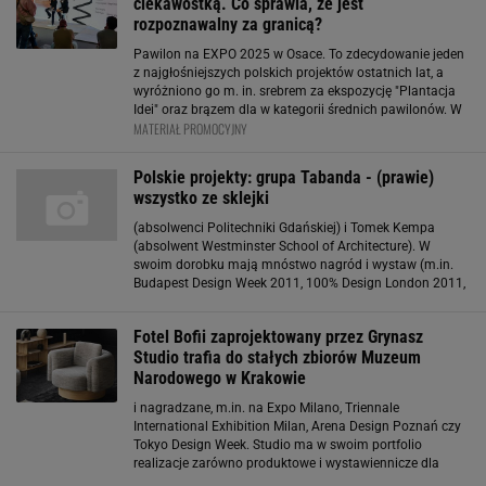
ciekawostką. Co sprawia, że jest
rozpoznawalny za granicą?
Pawilon na EXPO 2025 w Osace. To zdecydowanie jeden
z najgłośniejszych polskich projektów ostatnich lat, a
wyróżniono go m. in. srebrem za ekspozycję "Plantacja
Idei" oraz brązem dla w kategorii średnich pawilonów. W
MATERIAŁ PROMOCYJNY
zeszłym roku wiele polskich produktów otrzymało także
swoje "czerwone kropki" - nagrody w
Polskie projekty: grupa Tabanda - (prawie)
wszystko ze sklejki
(absolwenci Politechniki Gdańskiej) i Tomek Kempa
(absolwent Westminster School of Architecture). W
swoim dorobku mają mnóstwo nagród i wystaw (m.in.
Budapest Design Week 2011, 100% Design London 2011,
DMY Berlin 2013, Inno Design Tech Expo w Hongkongu).
O sobie mówią: 'Projektujemy i produkujemy fajne rzeczy
Fotel Bofii zaprojektowany przez Grynasz
Studio trafia do stałych zbiorów Muzeum
Narodowego w Krakowie
i nagradzane, m.in. na Expo Milano, Triennale
International Exhibition Milan, Arena Design Poznań czy
Tokyo Design Week. Studio ma w swoim portfolio
realizacje zarówno produktowe i wystawiennicze dla
polskich i zagranicznych firm i instytucji, m.in.: Marbet