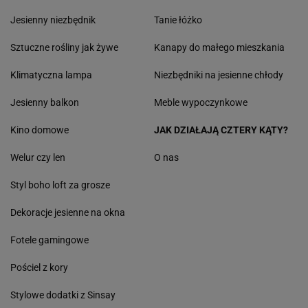
Jesienny niezbędnik
Tanie łóżko
Sztuczne rośliny jak żywe
Kanapy do małego mieszkania
Klimatyczna lampa
Niezbędniki na jesienne chłody
Jesienny balkon
Meble wypoczynkowe
Kino domowe
JAK DZIAŁAJĄ CZTERY KĄTY?
Welur czy len
O nas
Styl boho loft za grosze
Dekoracje jesienne na okna
Fotele gamingowe
Pościel z kory
Stylowe dodatki z Sinsay