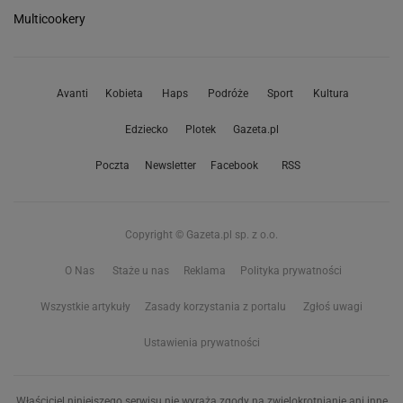
Multicookery
Avanti
Kobieta
Haps
Podróże
Sport
Kultura
Edziecko
Plotek
Gazeta.pl
Poczta
Newsletter
Facebook
RSS
Copyright © Gazeta.pl sp. z o.o.
O Nas
Staże u nas
Reklama
Polityka prywatności
Wszystkie artykuły
Zasady korzystania z portalu
Zgłoś uwagi
Ustawienia prywatności
Właściciel niniejszego serwisu nie wyraża zgody na zwielokrotnianie ani inne