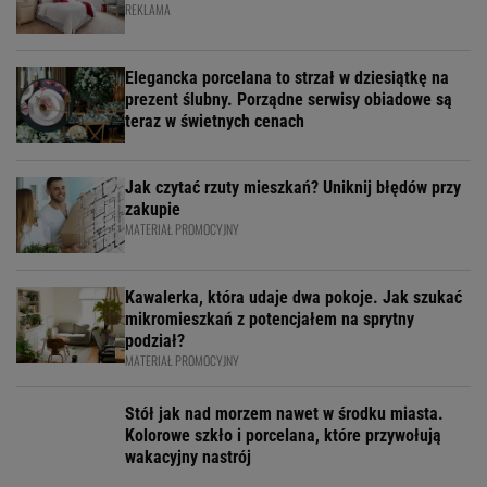
REKLAMA
Elegancka porcelana to strzał w dziesiątkę na
prezent ślubny. Porządne serwisy obiadowe są
teraz w świetnych cenach
Jak czytać rzuty mieszkań? Uniknij błędów przy
zakupie
MATERIAŁ PROMOCYJNY
Kawalerka, która udaje dwa pokoje. Jak szukać
mikromieszkań z potencjałem na sprytny
podział?
MATERIAŁ PROMOCYJNY
Stół jak nad morzem nawet w środku miasta.
Kolorowe szkło i porcelana, które przywołują
wakacyjny nastrój