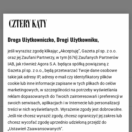
Droga Użytkowniczko, Drogi Użytkowniku,
EXPO
jeśli wyrazisz zgodę klikając „Akceptuję”, Gazeta.pl sp. z o.o.
Polski pawilon zrobił furorę w Japonii. Na
oraz jej Zaufani Partnerzy, w tym [
676
] Zaufanych Partnerów
EXPO 2025 zdobył dwa medale
IAB, jak również Agora S.A. będąca spółką powiązaną z
ARCHITEKTURA
DESIGN
EXPO
JAPONIA
Gazeta.pl sp. z o.o., będą przetwarzać Twoje dane osobowe
takie jak adresy IP, adresy e-mail czy identyfikatory plików
cookie lub inne informacje zapisane w tych plikach do celów
Pawilony na Expo 2025 Osaka to uczta dla oka.
Jeden z nich to żywe, pulsujące lustro
marketingowych, w szczególności na potrzeby wyświetlania
ARCHITEKTURA
DESIGN
EXPO
JAPONIA
reklam dopasowanych do Twoich zainteresowań i preferencji w
swoich serwisach, aplikacjach i w Internecie lub personalizacji
treści w nich wyświetlanych. Wyrażenie zgody jest dobrowolne.
Jeśli nie chcesz wyrazić zgody, chcesz ograniczyć jej zakres lub
chcesz wycofać zgodę uprzednio udzieloną przejdź do
„Ustawień Zaawansowanych”.
POPULARNE
NAJNOWSZE