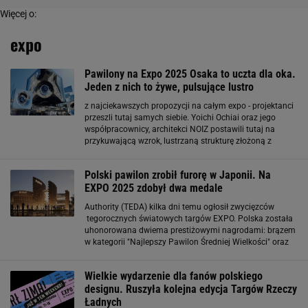
Więcej o:
expo
Pawilony na Expo 2025 Osaka to uczta dla oka.
Jeden z nich to żywe, pulsujące lustro
z najciekawszych propozycji na całym expo - projektanci
przeszli tutaj samych siebie. Yoichi Ochiai oraz jego
współpracownicy, architekci NOIZ postawili tutaj na
przykuwającą wzrok, lustrzaną strukturę złożoną z
voxelów (kostek różnej wielkości), pokrytych specjalną
membraną odbijającą światło i reagującą na ruchy
Polski pawilon zrobił furorę w Japonii. Na
EXPO 2025 zdobył dwa medale
Authority (TEDA) kilka dni temu ogłosił zwycięzców
tegorocznych światowych targów EXPO. Polska została
uhonorowana dwiema prestiżowymi nagrodami: brązem
w kategorii "Najlepszy Pawilon Średniej Wielkości" oraz
srebrem w kategorii "Najlepsza Wystawa/Prezentacja" za
instalację "Plantacja Idei". Koncepcja
Wielkie wydarzenie dla fanów polskiego
designu. Ruszyła kolejna edycja Targów Rzeczy
Ładnych