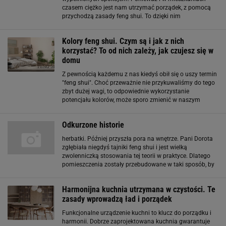
czasem ciężko jest nam utrzymać porządek, z pomocą
przychodzą zasady feng shui. To dzięki nim
wprowadzimy do swoich domów ład i harmonię. Feng
shui - co to takiego? Feng shui to chińska filozofia
Kolory feng shui. Czym są i jak z nich
korzystać? To od nich zależy, jak czujesz się w
domu
Z pewnością każdemu z nas kiedyś obił się o uszy termin
"feng shui". Choć przeważnie nie przykuwaliśmy do tego
zbyt dużej wagi, to odpowiednie wykorzystanie
potencjału kolorów, może sporo zmienić w naszym
codziennym funkcjonowaniu. To nie żadne sztuczki!
Przekonaj się sama. Czym są kolory feng
Odkurzone historie
herbatki. Później przyszła pora na wnętrze. Pani Dorota
zgłębiała niegdyś tajniki feng shui i jest wielką
zwolenniczką stosowania tej teorii w praktyce. Dlatego
pomieszczenia zostały przebudowane w taki sposób, by
po domu można było poruszać się w kółko - przechodzi
się z jednego pomieszczenia
Harmonijna kuchnia utrzymana w czystości. Te
zasady wprowadzą ład i porządek
Funkcjonalne urządzenie kuchni to klucz do porządku i
harmonii. Dobrze zaprojektowana kuchnia gwarantuje