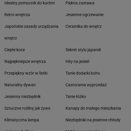
Idealny pomocnik do kuchni
Piękna zastawa
Retro wnętrza
Jesienne ogrzewanie
Japońskie zasady urządzania
Ceramika do wnętrz
wnętrz
Ciepłe koce
Sekret stylu japandi
Najpiękniejsze wnętrza
Hity na jesień
Przepiękny wzór w listki
Tanie dodatki boho
Naturalny dywan
Castorama wyprzedaż
Jesienny niezbędnik
Tanie łóżko
Sztuczne rośliny jak żywe
Kanapy do małego mieszkania
Klimatyczna lampa
Niezbędniki na jesienne chłody