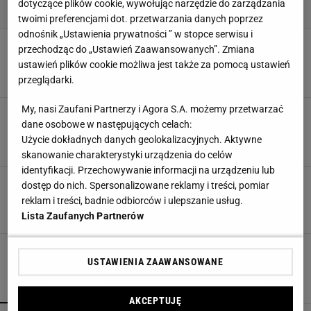
dotyczące plików cookie, wywołując narzędzie do zarządzania
twoimi preferencjami dot. przetwarzania danych poprzez
odnośnik „Ustawienia prywatności ” w stopce serwisu i
Jak urządzić salon zgodnie z zasadami feng
przechodząc do „Ustawień Zaawansowanych”. Zmiana
shui?
ustawień plików cookie możliwa jest także za pomocą ustawień
ARANŻACJA SALONU
ARANŻACJA WNĘTRZ
FENG SHUI
SALON
przeglądarki.
My, nasi Zaufani Partnerzy i Agora S.A. możemy przetwarzać
Harmonia i ład według zasad feng shui.
dane osobowe w następujących celach:
Wprowadź porządek do swoich wnętrz
Użycie dokładnych danych geolokalizacyjnych. Aktywne
FENG SHUI
PORZĄDEK
PROJEKTOWANIE WNĘTRZ
skanowanie charakterystyki urządzenia do celów
identyfikacji. Przechowywanie informacji na urządzeniu lub
Jak urządzić mieszkanie zgodnie ze sztuką
dostęp do nich. Spersonalizowane reklamy i treści, pomiar
feng shui?
reklam i treści, badnie odbiorców i ulepszanie usług.
ARANŻACJE
DEKORACJE
FENG SHUI
INSPIRACJE
Lista Zaufanych Partnerów
USTAWIENIA ZAAWANSOWANE
POPULARNE
NAJNOWSZE
AKCEPTUJĘ