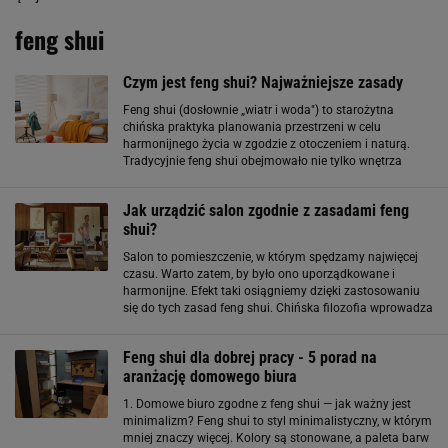
feng shui
Czym jest feng shui? Najważniejsze zasady
Feng shui (dosłownie „wiatr i woda") to starożytna
chińska praktyka planowania przestrzeni w celu
harmonijnego życia w zgodzie z otoczeniem i naturą.
Tradycyjnie feng shui obejmowało nie tylko wnętrza
domów, ale też planowanie miast, wsi oraz budynków
gospodarskich. Często nazywane jest geomancją
Jak urządzić salon zgodnie z zasadami feng
shui?
Salon to pomieszczenie, w którym spędzamy najwięcej
czasu. Warto zatem, by było ono uporządkowane i
harmonijne. Efekt taki osiągniemy dzięki zastosowaniu
się do tych zasad feng shui. Chińska filozofia wprowadza
do wnętrz czystość i porządek, który odmieni nasze
pokoje. Jak zaprojektować salon
Feng shui dla dobrej pracy - 5 porad na
aranżację domowego biura
1. Domowe biuro zgodne z feng shui — jak ważny jest
minimalizm? Feng shui to styl minimalistyczny, w którym
mniej znaczy więcej. Kolory są stonowane, a paleta barw