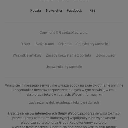
Poczta
Newsletter
Facebook
RSS
Copyright © Gazeta.pl sp. z o.o.
O Nas
Staże u nas
Reklama
Polityka prywatności
Wszystkie artykuły
Zasady korzystania z portalu
Zgłoś uwagi
Ustawienia prywatności
Właściciel niniejszego serwisu nie wyraża zgody na zwielokrotnianie ani inne
korzystanie z utworów rozpowszechnionych w tym serwisie, w celu
eksploracji tekstów i danych. Więcej informacji w
zastrzeżeniu dot. eksploracji tekstów i danych
Treści z
serwisów internetowych Grupy Wyborcza.pl
oraz serwisu tokfm.pl
prezentujemy w ramach komercyjnej współpracy z ich wydawcami:
Wyborcza sp. z o.o. oraz Grupą Radiową Agory sp. z o.o.
Wybrane treści z serwisu Sport.pl są dostępne po wykupieniu płatnej