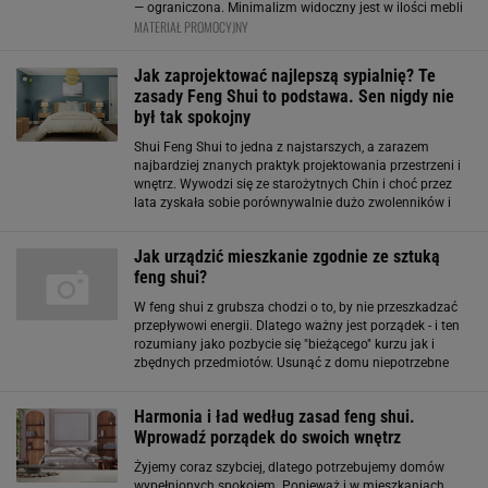
— ograniczona. Minimalizm widoczny jest w ilości mebli
MATERIAŁ PROMOCYJNY
do biura Merkury Market, a także w ich formie. Polecane
są przede wszystkim
Jak zaprojektować najlepszą sypialnię? Te
zasady Feng Shui to podstawa. Sen nigdy nie
był tak spokojny
Shui Feng Shui to jedna z najstarszych, a zarazem
najbardziej znanych praktyk projektowania przestrzeni i
wnętrz. Wywodzi się ze starożytnych Chin i choć przez
lata zyskała sobie porównywalnie dużo zwolenników i
przeciwników, to wciąż obecna jest w designie wnętrz.
Pasjonaci Feng Shui
Jak urządzić mieszkanie zgodnie ze sztuką
feng shui?
W feng shui z grubsza chodzi o to, by nie przeszkadzać
przepływowi energii. Dlatego ważny jest porządek - i ten
rozumiany jako pozbycie się "bieżącego" kurzu jak i
zbędnych przedmiotów. Usunąć z domu niepotrzebne
szpargały to pierwsze zadanie. Drugie - posegregowanie i
poukładanie
Harmonia i ład według zasad feng shui.
Wprowadź porządek do swoich wnętrz
Żyjemy coraz szybciej, dlatego potrzebujemy domów
wypełnionych spokojem. Ponieważ i w mieszkaniach