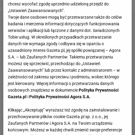
chcesz wycofać zgodę uprzednio udzieloną przejdź do
FENG SHUI
PORADNIK
PROJEKTOWANIE WNĘTRZ
SYPIALNIA
„Ustawień Zaawansowanych”.
Twoje dane osobowe mogą być przetwarzane także do celów
badania i mierzenia informacji dotyczących funkcjonowania
serwisów i aplikacji lub łączone z danymi dot. świadczonych
Tobie usług. W określonych przypadkach przetwarzanie
danych nie wymaga zgody i odbywa się w oparciu o
uzasadniony interes Gazeta.pl, jej spółki powiązanej – Agora
S.A. – lub Zaufanych Partnerów. Takiemu przetwarzaniu
możesz się sprzeciwić, przechodząc do „Ustawień
Zaawansowanych” lub przez kontakt z administratorem – w
zależności od zakresu sprzeciwu i podmiotu, wobec którego
jest kierowany. Więcej informacji o przetwarzaniu danych
osobowych znajdziesz w dokumencie
Polityka Prywatności
Gazeta.pl
i
Polityka Prywatności Agora S.A.
Klikając „Akceptuję” wyrażasz też zgodę na zainstalowanie i
przechowywanie plików cookie Gazeta.pl sp. z o.o., jej
Zaufanych Partnerów i Agora S.A. na Twoim urządzeniu
końcowym. Możesz w każdej chwili zmienić swoje preferencje