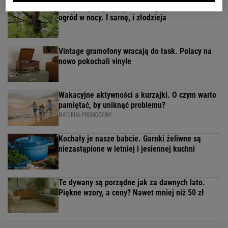
Fotopułapka przyłapie każdego, kto odwiedza
ogród w nocy. I sarnę, i złodzieja
Vintage gramofony wracają do łask. Polacy na
nowo pokochali vinyle
Wakacyjne aktywności a kurzajki. O czym warto
pamiętać, by uniknąć problemu?
MATERIAŁ PROMOCYJNY
Kochały je nasze babcie. Garnki żeliwne są
niezastąpione w letniej i jesiennej kuchni
Te dywany są porządne jak za dawnych lato.
Piękne wzory, a ceny? Nawet mniej niż 50 zł