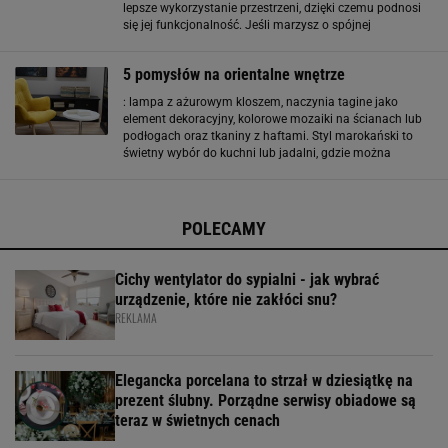
lepsze wykorzystanie przestrzeni, dzięki czemu podnosi
się jej funkcjonalność. Jeśli marzysz o spójnej
przestrzeni, to pomogą ci w tym te proste zasady filozofii
feng shui. Harmonijna
5 pomysłów na orientalne wnętrze
: lampa z ażurowym kloszem, naczynia tagine jako
element dekoracyjny, kolorowe mozaiki na ścianach lub
podłogach oraz tkaniny z haftami. Styl marokański to
świetny wybór do kuchni lub jadalni, gdzie można
wprowadzić dekoracyjne płytki z motywami arabesek. 4.
Chiński feng shui i elegancja Chińskie wnętrza
POLECAMY
Cichy wentylator do sypialni - jak wybrać
urządzenie, które nie zakłóci snu?
REKLAMA
Elegancka porcelana to strzał w dziesiątkę na
prezent ślubny. Porządne serwisy obiadowe są
teraz w świetnych cenach