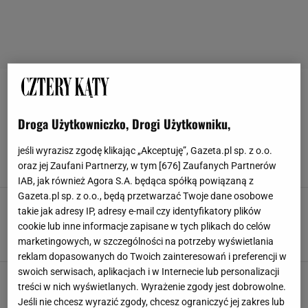
FENG SHUI
Droga Użytkowniczko, Drogi Użytkowniku,
Kolory feng shui. Czym są i jak z nich
korzystać? To od nich zależy, jak czujesz się w
jeśli wyrazisz zgodę klikając „Akceptuję”, Gazeta.pl sp. z o.o.
domu
oraz jej Zaufani Partnerzy, w tym [
676
] Zaufanych Partnerów
DOM
FENG SHUI
JAKI KOLOR DO SYPIALNI
KOLORY
IAB, jak również Agora S.A. będąca spółką powiązaną z
Gazeta.pl sp. z o.o., będą przetwarzać Twoje dane osobowe
Harmonijna kuchnia utrzymana w czystości. Te
takie jak adresy IP, adresy e-mail czy identyfikatory plików
zasady wprowadzą ład i porządek
cookie lub inne informacje zapisane w tych plikach do celów
ARANŻACJA KUCHNI
FENG SHUI
JAK URZĄDZIĆ KUCHNIĘ
marketingowych, w szczególności na potrzeby wyświetlania
KUCHNIA
reklam dopasowanych do Twoich zainteresowań i preferencji w
swoich serwisach, aplikacjach i w Internecie lub personalizacji
Jak zaprojektować najlepszą sypialnię? Te
treści w nich wyświetlanych. Wyrażenie zgody jest dobrowolne.
zasady Feng Shui to podstawa. Sen nigdy nie
Jeśli nie chcesz wyrazić zgody, chcesz ograniczyć jej zakres lub
był tak spokojny