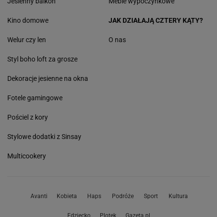
Jesienny balkon
Meble wypoczynkowe
Kino domowe
JAK DZIAŁAJĄ CZTERY KĄTY?
Welur czy len
O nas
Styl boho loft za grosze
Dekoracje jesienne na okna
Fotele gamingowe
Pościel z kory
Stylowe dodatki z Sinsay
Multicookery
Avanti
Kobieta
Haps
Podróże
Sport
Kultura
Edziecko
Plotek
Gazeta.pl