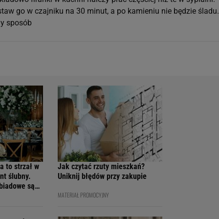
staw go w czajniku na 30 minut, a po kamieniu nie będzie śladu
zny sposób
a to strzał w
Jak czytać rzuty mieszkań?
nt ślubny.
Uniknij błędów przy zakupie
obiadowe są
MATERIAŁ PROMOCYJNY
cenach