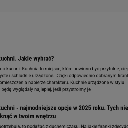
kuchni. Jakie wybrać?
do kuchni Kuchnia to miejsce, które powinno być przytulne, ciep
zyste i schludnie urządzone. Dzięki odpowiednio dobranym fira
pomieszczenia nabierze charakteru. Kuchnie urządzone w stylu
dą wyglądały najlepiej, jeśli przystroimy je
kuchni - najmodniejsze opcje w 2025 roku. Tych ni
knąć w twoim wnętrzu
potrzebują, to podążać z duchem czasu. Na jakie firanki zdecy