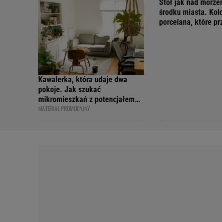
Stół jak nad morz
środku miasta. Kol
porcelana, które p
wakacyjny nastrój
Kawalerka, która udaje dwa
pokoje. Jak szukać
mikromieszkań z potencjałem
MATERIAŁ PROMOCYJNY
na sprytny podział?