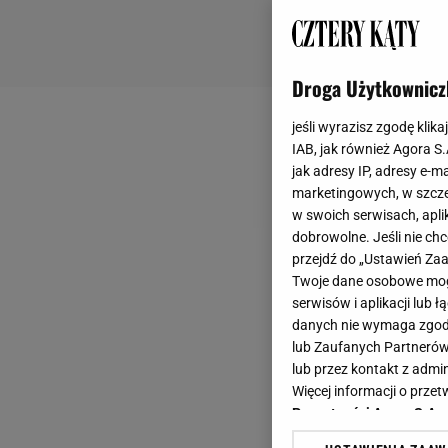
Droga Użytkownicz
jeśli wyrazisz zgodę klika
IAB, jak również Agora S
jak adresy IP, adresy e-m
marketingowych, w szcze
w swoich serwisach, aplik
dobrowolne. Jeśli nie ch
przejdź do „Ustawień Z
Twoje dane osobowe mogą
serwisów i aplikacji lub
danych nie wymaga zgody 
lub Zaufanych Partnerów
lub przez kontakt z admi
Więcej informacji o prz
Prywatności Agora S.A.