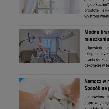
się do kuchni
prostotę i lek
wystroju wnęt
Modne fira
mieszkani
odpowiednie s
sklepie nietyl
firanki do ku
dekorację w te
Namocz w ni
Sposób na p
nie powinno si
naprawdę częs
znajdują. Przy