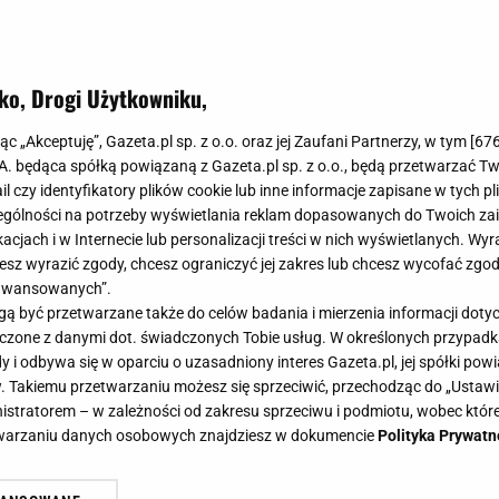
ko, Drogi Użytkowniku,
jąc „Akceptuję”, Gazeta.pl sp. z o.o. oraz jej Zaufani Partnerzy, w tym [
67
.A. będąca spółką powiązaną z Gazeta.pl sp. z o.o., będą przetwarzać T
ail czy identyfikatory plików cookie lub inne informacje zapisane w tych p
gólności na potrzeby wyświetlania reklam dopasowanych do Twoich zain
acjach i w Internecie lub personalizacji treści w nich wyświetlanych. Wyr
cesz wyrazić zgody, chcesz ograniczyć jej zakres lub chcesz wycofać zgo
aawansowanych”.
 być przetwarzane także do celów badania i mierzenia informacji dot
 łączone z danymi dot. świadczonych Tobie usług. W określonych przypad
i odbywa się w oparciu o uzasadniony interes Gazeta.pl, jej spółki powi
. Takiemu przetwarzaniu możesz się sprzeciwić, przechodząc do „Ust
nistratorem – w zależności od zakresu sprzeciwu i podmiotu, wobec które
etwarzaniu danych osobowych znajdziesz w dokumencie
Polityka Prywatn