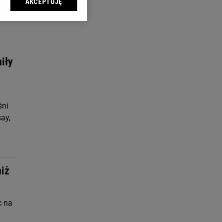
AKCEPTUJĘ
l sp. z o.o., jej
ić swoje preferencje
arzania danych poprzez
ych”. Zmiana ustawień
niły
ach:
 celów identyfikacji.
omiar reklam i treści,
śni
ay,
niż
ć na