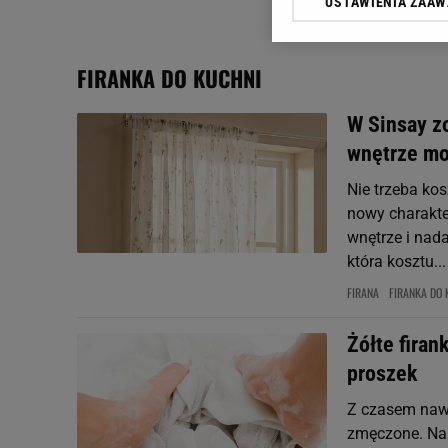
USTAWIENIA ZAA
Klikając „Akceptuję” wyra
Zaufanych Partnerów i A
dotyczące plików cookie,
FIRANKA DO KUCHNI
odnośnik „Ustawienia pr
plików cookie możliwa je
W Sinsay zo
My, nasi Zaufani Partne
wnętrze mo
Użycie dokładnych danych
Przechowywanie informacji
Nie trzeba ko
badnie odbiorców i uleps
nowy charakte
wnętrze i nada
która kosztu...
FIRANA
FIRANKA DO 
Żółte firan
proszek
Z czasem nawet
zmęczone. Na 