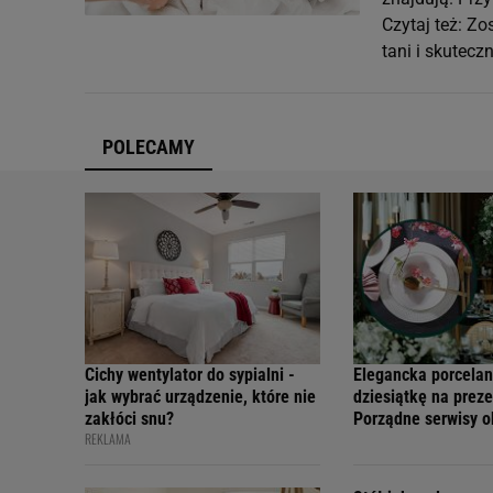
Czytaj też: Zo
tani i skutec
POLECAMY
Cichy wentylator do sypialni -
Elegancka porcelan
jak wybrać urządzenie, które nie
dziesiątkę na preze
zakłóci snu?
Porządne serwisy 
REKLAMA
teraz w świetnych 