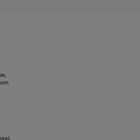
łe,
nkom
e
dować