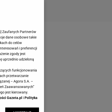
6
] Zaufanych Partnerów
woje dane osobowe takie
likach do celów
teresowań i preferencji
ażenie zgody jest
dę uprzednio udzieloną
yczących funkcjonowania
kach przetwarzanie
ązanej – Agora S.A. –
awień Zaawansowanych”
go jest kierowany.
ości Gazeta.pl
i
Polityka