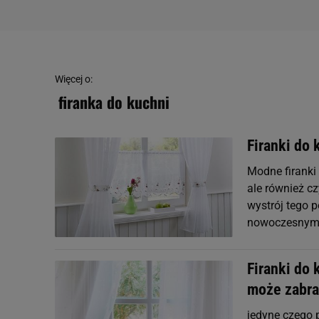
Więcej o:
firanka do kuchni
Firanki do 
Modne firanki 
ale również c
wystrój tego 
nowoczesnym bę
Firanki do 
może zabra
jedyne czego 