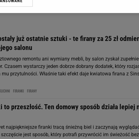
WANSOWANE
żasz też zgodę na zainstalowanie i przechowywanie plików cookie Gazeta.p
gora S.A. na Twoim urządzeniu końcowym. Możesz w każdej chwili zmien
 wywołując narzędzie do zarządzania twoimi preferencjami dot. przetw
ywatności ” w stopce serwisu i przechodząc do „Ustawień Zaawansowan
st także za pomocą ustawień przeglądarki.
stały już ostatnie sztuki - te firany za 25 zł odmie
rzy i Agora S.A. możemy przetwarzać dane osobowe w następujących cel
jego salonu
 geolokalizacyjnych. Aktywne skanowanie charakterystyki urządzenia do
 na urządzeniu lub dostęp do nich. Spersonalizowane reklamy i treści, p
sztownego remontu ani wymiany mebli, by salon zyskał zupełnie
zanie usług.
Lista Zaufanych Partnerów
r. Czasem wystarczy jeden dobrze dobrany dodatek, który rozja
 mu przytulności. Właśnie taki efekt daje kwiatowa firana z Sins
KUCHNI
FIRANKI
FIRANY
ki to przeszłość. Ten domowy sposób działa lepiej 
 najpiękniejsze firanki tracą śnieżną biel i zaczynają wygląda
szczęście jest sposób, który potrafi przywrócić im świeżość bez