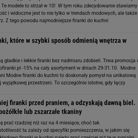
? Te modele to strzał w 10! W tym roku zdecydowanie stawiamy
kość i widoczne jest to nie tylko w trendach modowych, ale także
rz. Z tego powodu najmodniejsze firanki do kuchni
nki, które w szybki sposób odmienią wnętrza w
u
ą gładkie i lekkie firanki bez nadmiaru zdobień. Trwa promocja
kofiranki.pl -15% na cały asortyment w dniach 29-31.10. Modne
chni Modne firanki do kuchni to doskonały pomysł na unikatową
j wyjątkowej przestrzeni. To szczególnie istotne, gdy łączy
ej firanki przed praniem, a odzyskają dawną biel.
ożółkłe lub zszarzałe tkaniny
ę prać rzadziej niż raz na 4 miesiące, choć tak
totliwość ta zależy od specyfiki pomieszczenia, w jakim się
kładowo firanki w kuchni należy prać częściej niż te w sypialni.