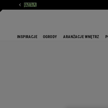
WIADOMOŚCI
NEXT
SPORT
PLOTEK
D
INSPIRACJE
OGRODY
ARANŻACJE WNĘTRZ
P