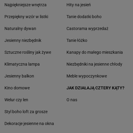
Najpiękniejsze wnętrza
Hity na jesień
Przepiękny wzór w listki
Tanie dodatki boho
Naturalny dywan
Castorama wyprzedaż
Jesienny niezbędnik
Tanie łóżko
Sztuczne rośliny jak żywe
Kanapy do małego mieszkania
Klimatyczna lampa
Niezbędniki na jesienne chłody
Jesienny balkon
Meble wypoczynkowe
Kino domowe
JAK DZIAŁAJĄ CZTERY KĄTY?
Welur czy len
O nas
Styl boho loft za grosze
Dekoracje jesienne na okna