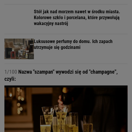
Stół jak nad morzem nawet w środku miasta.
Kolorowe szkło i porcelana, które przywołują
wakacyjny nastrój
Luksusowe perfumy do domu. Ich zapach
utrzymuje się godzinami
1/100
Nazwa "szampan" wywodzi się od "champagne",
czyli: