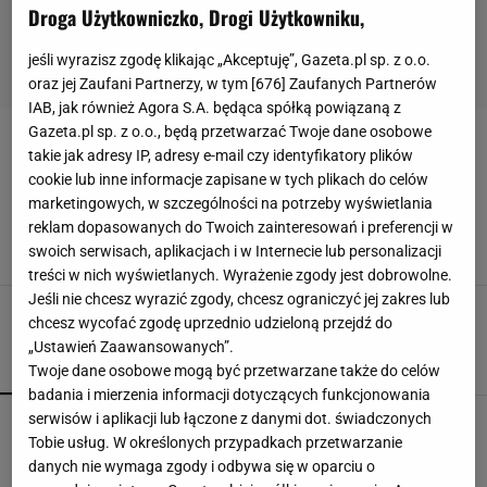
Droga Użytkowniczko, Drogi Użytkowniku,
jeśli wyrazisz zgodę klikając „Akceptuję”, Gazeta.pl sp. z o.o.
oraz jej Zaufani Partnerzy, w tym [
676
] Zaufanych Partnerów
IAB, jak również Agora S.A. będąca spółką powiązaną z
Gazeta.pl sp. z o.o., będą przetwarzać Twoje dane osobowe
FRIENDS
takie jak adresy IP, adresy e-mail czy identyfikatory plików
cookie lub inne informacje zapisane w tych plikach do celów
Chcesz mieszkać jak Rachel i Ross? Oto jak
marketingowych, w szczególności na potrzeby wyświetlania
urządzić mieszkanie w stylu "Friends"
reklam dopasowanych do Twoich zainteresowań i preferencji w
ARANŻACJA WNĘTRZ
ARANŻACJE
FRIENDS
WNĘTRZA
swoich serwisach, aplikacjach i w Internecie lub personalizacji
treści w nich wyświetlanych. Wyrażenie zgody jest dobrowolne.
Jeśli nie chcesz wyrazić zgody, chcesz ograniczyć jej zakres lub
chcesz wycofać zgodę uprzednio udzieloną przejdź do
„Ustawień Zaawansowanych”.
POPULARNE
NAJNOWSZE
Twoje dane osobowe mogą być przetwarzane także do celów
badania i mierzenia informacji dotyczących funkcjonowania
serwisów i aplikacji lub łączone z danymi dot. świadczonych
Fotopułapka przyłapie każdego, kto odwiedza
Tobie usług. W określonych przypadkach przetwarzanie
ogród w nocy. I sarnę, i złodzieja
danych nie wymaga zgody i odbywa się w oparciu o