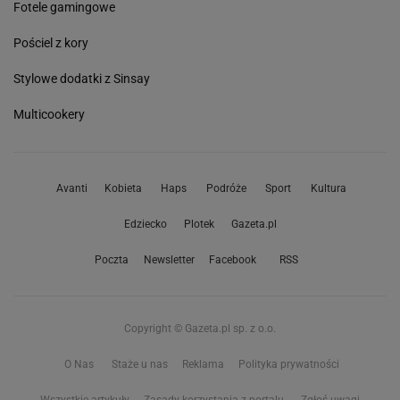
Fotele gamingowe
Pościel z kory
Stylowe dodatki z Sinsay
Multicookery
Avanti
Kobieta
Haps
Podróże
Sport
Kultura
Edziecko
Plotek
Gazeta.pl
Poczta
Newsletter
Facebook
RSS
Copyright © Gazeta.pl sp. z o.o.
O Nas
Staże u nas
Reklama
Polityka prywatności