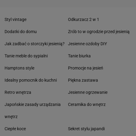
Styl vintage
Odkurzacz 2 w 1
Dodatki do domu
Zrób to w ogrodzie przed jesienią
Jak zadbać o storczyki jesienią?
Jesienne ozdoby DIY
Tanie meble do sypialni
Tanie biurka
Hamptons style
Promocje na jesień
Idealny pomocnik do kuchni
Piękna zastawa
Retro wnętrza
Jesienne ogrzewanie
Japońskie zasady urządzania
Ceramika do wnętrz
wnętrz
Ciepłe koce
Sekret stylu japandi