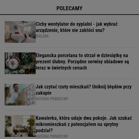
POLECAMY
Cichy wentylator do sypialni - jak wybrać
urządzenie, które nie zakłóci snu?
REKLAMA
Elegancka porcelana to strzał w dziesiątkę na
prezent ślubny. Porządne serwisy obiadowe są
teraz w świetnych cenach
Jak czytać rzuty mieszkań? Uniknij błędów przy
zakupie
MATERIAŁ PROMOCYJNY
Kawalerka, która udaje dwa pokoje. Jak szukać
mikromieszkań z potencjałem na sprytny
podział?
MATERIAŁ PROMOCYJNY