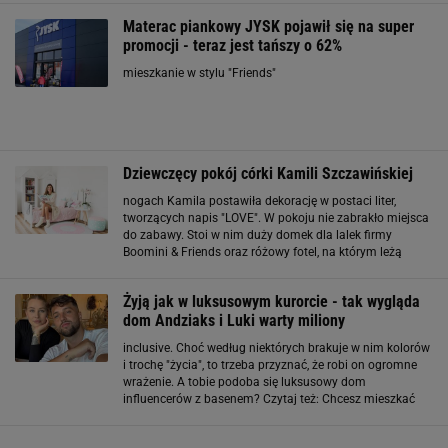
Materac piankowy JYSK pojawił się na super
promocji - teraz jest tańszy o 62%
mieszkanie w stylu "Friends"
Dziewczęcy pokój córki Kamili Szczawińskiej
nogach Kamila postawiła dekorację w postaci liter,
tworzących napis "LOVE". W pokoju nie zabrakło miejsca
do zabawy. Stoi w nim duży domek dla lalek firmy
Boomini & Friends oraz różowy fotel, na którym leżą
poduszki. Panuje tu niesamowity porządek, a to dlatego,
że wszystkie zabawki kryją się w pojemnym
Żyją jak w luksusowym kurorcie - tak wygląda
dom Andziaks i Luki warty miliony
inclusive. Choć według niektórych brakuje w nim kolorów
i trochę "życia", to trzeba przyznać, że robi on ogromne
wrażenie. A tobie podoba się luksusowy dom
influencerów z basenem? Czytaj też: Chcesz mieszkać
jak Rachel i Ross? Oto jak urządzić mieszkanie w stylu
"Friends"