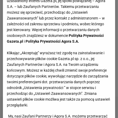
uzasadniony interes Gazeta.pl, jej spółki powiązanej – Agora
S.A. – lub Zaufanych Partnerów. Takiemu przetwarzaniu
Kompaktowa bieżnia do małego mieszkania.
Ten sprzęt mieści się pod łóżko
możesz się sprzeciwić, przechodząc do „Ustawień
Zaawansowanych” lub przez kontakt z administratorem – w
zależności od zakresu sprzeciwu i podmiotu, wobec którego
Kultowy serial powraca. "Line of Duty - wydział
jest kierowany. Więcej informacji o przetwarzaniu danych
wewnętrzny" już od czwartku, 6 sierpnia w BBC
osobowych znajdziesz w dokumencie
Polityka Prywatności
First
Gazeta.pl
i
Polityka Prywatności Agora S.A.
MATERIAŁ PROMOCYJNY
Klikając „Akceptuję” wyrażasz też zgodę na zainstalowanie i
Vintage gramofony wracają do łask. Polacy na
przechowywanie plików cookie Gazeta.pl sp. z o.o., jej
nowo pokochali vinyle
Zaufanych Partnerów i Agora S.A. na Twoim urządzeniu
końcowym. Możesz w każdej chwili zmienić swoje preferencje
dotyczące plików cookie, wywołując narzędzie do zarządzania
Kochały je nasze babcie. Garnki żeliwne są
niezastąpione w letniej i jesiennej kuchni
twoimi preferencjami dot. przetwarzania danych poprzez
odnośnik „Ustawienia prywatności ” w stopce serwisu i
przechodząc do „Ustawień Zaawansowanych”. Zmiana
ustawień plików cookie możliwa jest także za pomocą ustawień
przeglądarki.
My, nasi Zaufani Partnerzy i Agora S.A. możemy przetwarzać