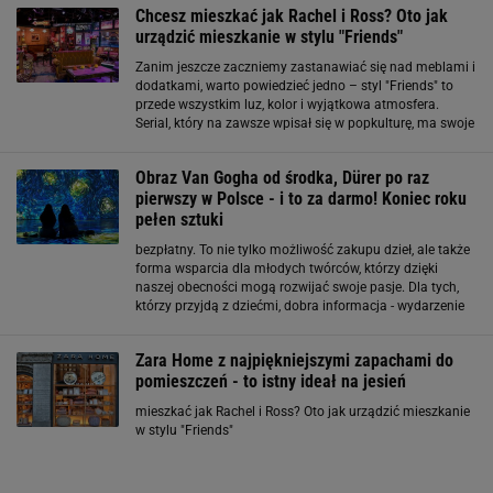
Chcesz mieszkać jak Rachel i Ross? Oto jak
urządzić mieszkanie w stylu "Friends"
Zanim jeszcze zaczniemy zastanawiać się nad meblami i
dodatkami, warto powiedzieć jedno – styl "Friends" to
przede wszystkim luz, kolor i wyjątkowa atmosfera.
Serial, który na zawsze wpisał się w popkulturę, ma swoje
unikalne wnętrzarskie akcenty. Co zrobić, aby Twoje
mieszkanie miało podobny
Obraz Van Gogha od środka, Dürer po raz
pierwszy w Polsce - i to za darmo! Koniec roku
pełen sztuki
bezpłatny. To nie tylko możliwość zakupu dzieł, ale także
forma wsparcia dla młodych twórców, którzy dzięki
naszej obecności mogą rozwijać swoje pasje. Dla tych,
którzy przyjdą z dziećmi, dobra informacja - wydarzenie
jest w pełni family-friendly, a nawet zwierzaki są mile
widziane! Van Gogh & Friends - The
Zara Home z najpiękniejszymi zapachami do
pomieszczeń - to istny ideał na jesień
mieszkać jak Rachel i Ross? Oto jak urządzić mieszkanie
w stylu "Friends"