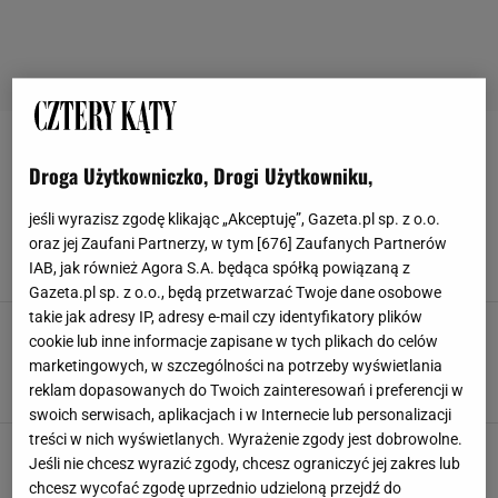
GRABIE
Droga Użytkowniczko, Drogi Użytkowniku,
Cięcie róż na wiosnę - kiedy i jak przycinać, by
jeśli wyrazisz zgodę klikając „Akceptuję”, Gazeta.pl sp. z o.o.
obsypały się kwiatami?
oraz jej Zaufani Partnerzy, w tym [
676
] Zaufanych Partnerów
GRABIE
NAWÓZ DO ROŚLIN
NOŻYCE DO ŻYWOPŁOTU
IAB, jak również Agora S.A. będąca spółką powiązaną z
ODŻYWKI DO ROŚLIN
Gazeta.pl sp. z o.o., będą przetwarzać Twoje dane osobowe
takie jak adresy IP, adresy e-mail czy identyfikatory plików
Miniszklarnie na balkon lub parapet i tunele
cookie lub inne informacje zapisane w tych plikach do celów
ogrodowe szybko się wyprzedają. Pomidory i
marketingowych, w szczególności na potrzeby wyświetlania
sałata wyrosną jak szalone
reklam dopasowanych do Twoich zainteresowań i preferencji w
GRABIE
KOSIARKA
MEDIA EXPERT
SEKATORY
swoich serwisach, aplikacjach i w Internecie lub personalizacji
treści w nich wyświetlanych. Wyrażenie zgody jest dobrowolne.
Leczymy graby
Jeśli nie chcesz wyrazić zgody, chcesz ograniczyć jej zakres lub
GRABIE
INSTRUKCJE
KORA
KRZEW
chcesz wycofać zgodę uprzednio udzieloną przejdź do