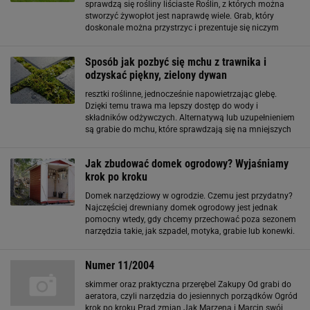
sprawdzą się rośliny liściaste Roślin, z których można
stworzyć żywopłot jest naprawdę wiele. Grab, który
doskonale można przystrzyc i prezentuje się niczym
ściana, oliwnik, buk, forsycja, a także krzewuszka. Jedną
z propozycja jest grab, który śmiało można
Sposób jak pozbyć się mchu z trawnika i
odzyskać piękny, zielony dywan
resztki roślinne, jednocześnie napowietrzając glebę.
Dzięki temu trawa ma lepszy dostęp do wody i
składników odżywczych. Alternatywą lub uzupełnieniem
są grabie do mchu, które sprawdzają się na mniejszych
powierzchniach. Regularne wyczesywanie trawnika
pozwala ograniczyć rozrost mchu, szczególnie w
Jak zbudować domek ogrodowy? Wyjaśniamy
krok po kroku
Domek narzędziowy w ogrodzie. Czemu jest przydatny?
Najczęściej drewniany domek ogrodowy jest jednak
pomocny wtedy, gdy chcemy przechować poza sezonem
narzędzia takie, jak szpadel, motyka, grabie lub konewki.
Ich przydatność w ogrodzie podczas sezonu jest
nieoceniona, ale poza nim - mocno wątpliwa
Numer 11/2004
skimmer oraz praktyczna przerębel Zakupy Od grabi do
aeratora, czyli narzędzia do jesiennych porządków Ogród
krok po kroku Prąd zmian Jak Marzena i Marcin swój