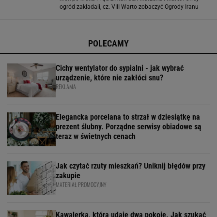
ogród zakładali, cz. VIII Warto zobaczyć Ogrody Iranu
Zielone raje na pustyni W zgodzie z naturą Wajrak w
ogrodzie Kury ozdobne, czyli ptactwo
POLECAMY
Cichy wentylator do sypialni - jak wybrać
urządzenie, które nie zakłóci snu?
REKLAMA
Elegancka porcelana to strzał w dziesiątkę na
prezent ślubny. Porządne serwisy obiadowe są
teraz w świetnych cenach
Jak czytać rzuty mieszkań? Uniknij błędów przy
zakupie
MATERIAŁ PROMOCYJNY
Kawalerka, która udaje dwa pokoje. Jak szukać