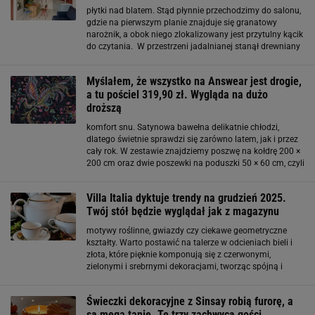
płytki nad blatem. Stąd płynnie przechodzimy do salonu,
gdzie na pierwszym planie znajduje się granatowy
narożnik, a obok niego zlokalizowany jest przytulny kącik
do czytania. W przestrzeni jadalnianej stanął drewniany
stół, a wokół niego umieszczone zostały krzesła. Widać,
że różnice w nich to celowy
Myślałem, że wszystko na Answear jest drogie,
a tu pościel 319,90 zł. Wygląda na dużo
droższą
komfort snu. Satynowa bawełna delikatnie chłodzi,
dlatego świetnie sprawdzi się zarówno latem, jak i przez
cały rok. W zestawie znajdziemy poszwę na kołdrę 200 ×
200 cm oraz dwie poszewki na poduszki 50 × 60 cm, czyli
najbardziej uniwersalny i praktyczny rozmiar do sypialni.
Granatowy kolor dodaje całości
Villa Italia dyktuje trendy na grudzień 2025.
Twój stół będzie wyglądał jak z magazynu
motywy roślinne, gwiazdy czy ciekawe geometryczne
kształty. Warto postawić na talerze w odcieniach bieli i
złota, które pięknie komponują się z czerwonymi,
zielonymi i srebrnymi dekoracjami, tworząc spójną i
elegancką całość. Granatowe naczynia - hit kolorystyczny
2026 Choć Boże Narodzenie kojarzy
Świeczki dekoracyjne z Sinsay robią furorę, a
są mega tanie. Te trzy zachwycą gości