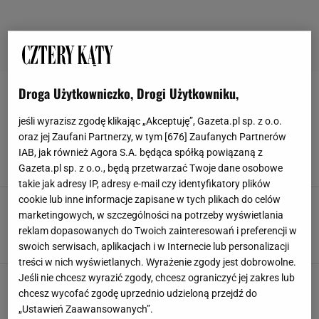
Droga Użytkowniczko, Drogi Użytkowniku,
GRANATOWY
jeśli wyrazisz zgodę klikając „Akceptuję”, Gazeta.pl sp. z o.o.
Ten kolor będzie prawdziwym hitem 2026.
oraz jej Zaufani Partnerzy, w tym [
676
] Zaufanych Partnerów
Gwarantuje luksusowe wnętrze z klasą
IAB, jak również Agora S.A. będąca spółką powiązaną z
ARANŻACJE WNĘTRZ
FOTELE
GRANATOWY
KRZESŁA
Gazeta.pl sp. z o.o., będą przetwarzać Twoje dane osobowe
takie jak adresy IP, adresy e-mail czy identyfikatory plików
cookie lub inne informacje zapisane w tych plikach do celów
Jaki kolor pasuje do granatu? Te odcienie
marketingowych, w szczególności na potrzeby wyświetlania
tworzą duet idealny
reklam dopasowanych do Twoich zainteresowań i preferencji w
GRANAT
GRANATOWY
JAKI KOLOR DO SYPIALNI
JAKI KOLOR ŚCIAN
swoich serwisach, aplikacjach i w Internecie lub personalizacji
treści w nich wyświetlanych. Wyrażenie zgody jest dobrowolne.
Jeśli nie chcesz wyrazić zgody, chcesz ograniczyć jej zakres lub
chcesz wycofać zgodę uprzednio udzieloną przejdź do
„Ustawień Zaawansowanych”.