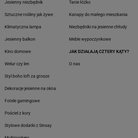
Jesienny niezbędnik
Tanie łóżko
Sztuczne rośliny jak żywe
Kanapy do małego mieszkania
Klimatyczna lampa
Niezbędniki na jesienne chłody
Jesienny balkon
Meble wypoczynkowe
Kino domowe
JAK DZIAŁAJĄ CZTERY KĄTY?
Welur czy len
O nas
Styl boho loft za grosze
Dekoracje jesienne na okna
Fotele gamingowe
Pościel z kory
Stylowe dodatki z Sinsay
Multicookery