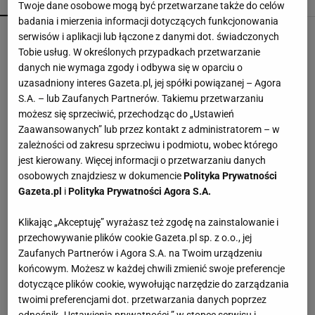
POPULARNE
NAJNOWSZE
Twoje dane osobowe mogą być przetwarzane także do celów
badania i mierzenia informacji dotyczących funkcjonowania
Kochały je nasze babcie. Garnki żeliwne są
serwisów i aplikacji lub łączone z danymi dot. świadczonych
niezastąpione w letniej i jesiennej kuchni
Tobie usług. W określonych przypadkach przetwarzanie
danych nie wymaga zgody i odbywa się w oparciu o
uzasadniony interes Gazeta.pl, jej spółki powiązanej – Agora
Vintage gramofony wracają do łask. Polacy na
S.A. – lub Zaufanych Partnerów. Takiemu przetwarzaniu
nowo pokochali vinyle
możesz się sprzeciwić, przechodząc do „Ustawień
Zaawansowanych” lub przez kontakt z administratorem – w
zależności od zakresu sprzeciwu i podmiotu, wobec którego
Jeden wakacyjny nawyk może mieć
jest kierowany. Więcej informacji o przetwarzaniu danych
nieprzyjemne konsekwencje. Też tak robisz?
osobowych znajdziesz w dokumencie
Polityka Prywatności
MATERIAŁ PROMOCYJNY
Gazeta.pl
i
Polityka Prywatności Agora S.A.
Te dywany są porządne jak za dawnych lato.
Klikając „Akceptuję” wyrażasz też zgodę na zainstalowanie i
Piękne wzory, a ceny? Nawet mniej niż 50 zł
przechowywanie plików cookie Gazeta.pl sp. z o.o., jej
Zaufanych Partnerów i Agora S.A. na Twoim urządzeniu
końcowym. Możesz w każdej chwili zmienić swoje preferencje
Znalazłam idealne, tanie narożniki z funkcją
dotyczące plików cookie, wywołując narzędzie do zarządzania
spania i pojemnikiem na pościel. Są w boskich
twoimi preferencjami dot. przetwarzania danych poprzez
kolorach
odnośnik „Ustawienia prywatności ” w stopce serwisu i