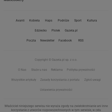
Avanti
Kobieta
Haps
Podróże
Sport
Kultura
Edziecko
Plotek
Gazeta.pl
Poczta
Newsletter
Facebook
RSS
Copyright © Gazeta.pl sp. z o.o.
O Nas
Staże u nas
Reklama
Polityka prywatności
Wszystkie artykuły
Zasady korzystania z portalu
Zgłoś uwagi
Ustawienia prywatności
Właściciel niniejszego serwisu nie wyraża zgody na zwielokrotnianie ani inne
korzystanie z utworów rozpowszechnionych w tym serwisie, w celu