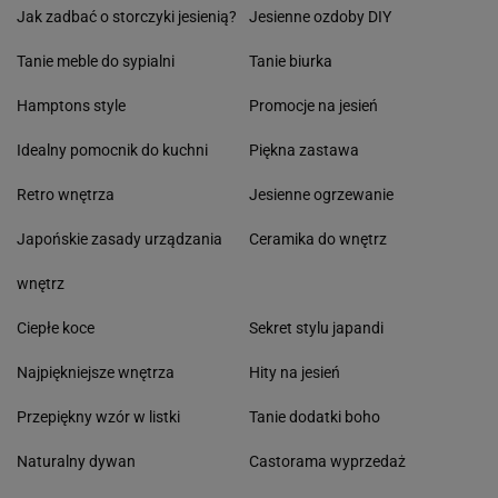
Jak zadbać o storczyki jesienią?
Jesienne ozdoby DIY
Tanie meble do sypialni
Tanie biurka
Hamptons style
Promocje na jesień
Idealny pomocnik do kuchni
Piękna zastawa
Retro wnętrza
Jesienne ogrzewanie
Japońskie zasady urządzania
Ceramika do wnętrz
wnętrz
Ciepłe koce
Sekret stylu japandi
Najpiękniejsze wnętrza
Hity na jesień
Przepiękny wzór w listki
Tanie dodatki boho
Naturalny dywan
Castorama wyprzedaż