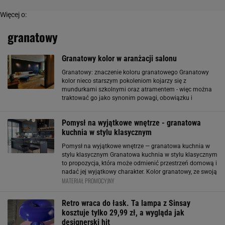
Więcej o:
granatowy
Granatowy kolor w aranżacji salonu
Granatowy: znaczenie koloru granatowego Granatowy
kolor nieco starszym pokoleniom kojarzy się z
mundurkami szkolnymi oraz atramentem - więc można
traktować go jako synonim powagi, obowiązku i
dyscypliny. Osoby podające kolor granatowy za swój
ulubiony są postrzegane jako inteligentne, trafnie
Pomysł na wyjątkowe wnętrze - granatowa
kuchnia w stylu klasycznym
Pomysł na wyjątkowe wnętrze — granatowa kuchnia w
stylu klasycznym Granatowa kuchnia w stylu klasycznym
to propozycja, która może odmienić przestrzeń domową i
nadać jej wyjątkowy charakter. Kolor granatowy, ze swoją
MATERIAŁ PROMOCYJNY
głębią i elegancją, idealnie komponuje się z klasycznym
stylem wnętrzarskim
Retro wraca do łask. Ta lampa z Sinsay
kosztuje tylko 29,99 zł, a wygląda jak
designerski hit