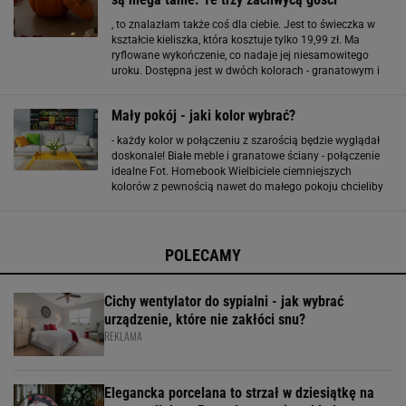
, to znalazłam także coś dla ciebie. Jest to świeczka w
kształcie kieliszka, która kosztuje tylko 19,99 zł. Ma
ryflowane wykończenie, co nadaje jej niesamowitego
uroku. Dostępna jest w dwóch kolorach - granatowym i
ciemnoróżowym. Granatowa wersja ma kwiatowo-
cytrusowy zapach z herbacianymi akcentami
Mały pokój - jaki kolor wybrać?
- każdy kolor w połączeniu z szarością będzie wyglądał
doskonale! Białe meble i granatowe ściany - połączenie
idealne Fot. Homebook Wielbiciele ciemniejszych
kolorów z pewnością nawet do małego pokoju chcieliby
wprowadzić mocniejszy akcent. W takim wypadku warto
zdecydować się na jedną ścianę na przykład w
POLECAMY
Cichy wentylator do sypialni - jak wybrać
urządzenie, które nie zakłóci snu?
REKLAMA
Elegancka porcelana to strzał w dziesiątkę na