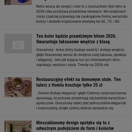
Retro wraca do wnętrz i robi to z rozmachem Styl retro w
2026 roku przeżywa prawdziwy renesans. We wnętrzach
coraz częściej pojawiają się zaokrąglone formy, wyraziste
kolory i dodatki inspirowane estetyką lat 60., 70. i 80.
Granatowa lampa z Sinsay idealnie wpisuje się w ten
trend, oferując
Ten kolor będzie prawdziwym hitem 2026.
Gwarantuje luksusowe wnętrze z klasą
Granatowy - kolor, który buduje nastrój i dodaje wnętrzu
głębi Granatowy wnosi do wnętrza nutę luksusu, spokoju
i elegancji. Jest jak kojąca noc po intensywnym dniu -
uspokaja, wycisza i otula. Trendy na 2026 rok
zapowiadają jego jeszcze większą popularność,
zwłaszcza w pomieszczeniach
Restauracyjny efekt na domowym stole. Ten
talerz z Homla kosztuje tylko 35 zł
. Granat dodaje elegancji i głębi Ciemne, nasycone barwy
sprawiają, że potrawy prezentują się bardziej wyraziście i
apetycznie. Granatowy talerz jest jednocześnie elegancki
i nowoczesny, dzięki czemu dobrze sprawdza się
zarówno na co dzień, jak i przy bardziej uroczystych
okazjach. To kolor, który pięknie
Nieszablonowy design spotyka się tu z
odważnym podejściem do form i kolorów