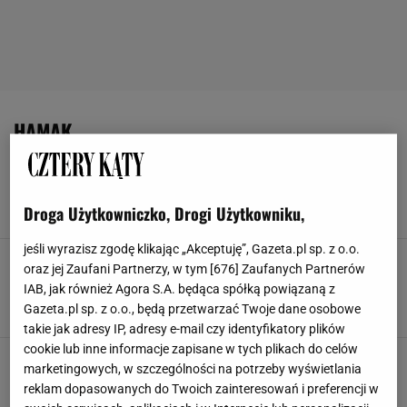
HAMAK
Fotele wiszące i hamaki opanowały polskie
ogrody. W tym sezonie są na każdym balkonie
EDINOS
FOTEL OGRODOWY
FOTEL WISZĄCY
HAMAK
Droga Użytkowniczko, Drogi Użytkowniku,
jeśli wyrazisz zgodę klikając „Akceptuję”, Gazeta.pl sp. z o.o.
Instagram oszalał na punkcie tego fotela.
oraz jej Zaufani Partnerzy, w tym [
676
] Zaufanych Partnerów
Wygląda jak stylowy hamak i jest mega
IAB, jak również Agora S.A. będąca spółką powiązaną z
wygodny
Gazeta.pl sp. z o.o., będą przetwarzać Twoje dane osobowe
EDINOS
FOTEL WISZĄCY
HAMAK
takie jak adresy IP, adresy e-mail czy identyfikatory plików
cookie lub inne informacje zapisane w tych plikach do celów
Wiosenny zielony reset! Razem odmieniamy
marketingowych, w szczególności na potrzeby wyświetlania
nasze balkony i ogródki [NA ŻYWO]
reklam dopasowanych do Twoich zainteresowań i preferencji w
DEKORIA
EDINOS
FOTEL WISZĄCY
HAMAK