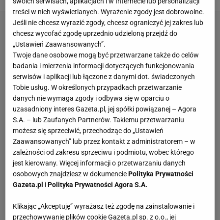
swoich serwisach, aplikacjach i w Internecie lub personalizacji
treści w nich wyświetlanych. Wyrażenie zgody jest dobrowolne.
Jeśli nie chcesz wyrazić zgody, chcesz ograniczyć jej zakres lub
chcesz wycofać zgodę uprzednio udzieloną przejdź do
„Ustawień Zaawansowanych”.
Twoje dane osobowe mogą być przetwarzane także do celów
badania i mierzenia informacji dotyczących funkcjonowania
serwisów i aplikacji lub łączone z danymi dot. świadczonych
Tobie usług. W określonych przypadkach przetwarzanie
danych nie wymaga zgody i odbywa się w oparciu o
uzasadniony interes Gazeta.pl, jej spółki powiązanej – Agora
S.A. – lub Zaufanych Partnerów. Takiemu przetwarzaniu
możesz się sprzeciwić, przechodząc do „Ustawień
Zaawansowanych” lub przez kontakt z administratorem – w
zależności od zakresu sprzeciwu i podmiotu, wobec którego
jest kierowany. Więcej informacji o przetwarzaniu danych
osobowych znajdziesz w dokumencie
Polityka Prywatności
Gazeta.pl
i
Polityka Prywatności Agora S.A.
Klikając „Akceptuję” wyrażasz też zgodę na zainstalowanie i
przechowywanie plików cookie Gazeta.pl sp. z o.o., jej