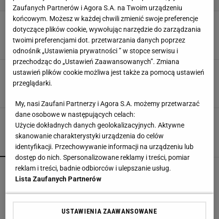
Zaufanych Partnerów i Agora S.A. na Twoim urządzeniu
końcowym. Możesz w każdej chwili zmienić swoje preferencje
Fotel wiszący: który wybrać? Jak samodzielnie
dotyczące plików cookie, wywołując narzędzie do zarządzania
zrobić fotel wiszący?
twoimi preferencjami dot. przetwarzania danych poprzez
FOTEL
FOTEL WISZĄCY
FOTELE
HAMAK
odnośnik „Ustawienia prywatności ” w stopce serwisu i
przechodząc do „Ustawień Zaawansowanych”. Zmiana
Huśtawka, hamak czy fotel wiszący?
ustawień plików cookie możliwa jest także za pomocą ustawień
Odpoczynek na powietrzu
przeglądarki.
FOTEL
HAMAK
HUŚTAWKA
My, nasi Zaufani Partnerzy i Agora S.A. możemy przetwarzać
dane osobowe w następujących celach:
Użycie dokładnych danych geolokalizacyjnych. Aktywne
skanowanie charakterystyki urządzenia do celów
POPULARNE
NAJNOWSZE
identyfikacji. Przechowywanie informacji na urządzeniu lub
dostęp do nich. Spersonalizowane reklamy i treści, pomiar
reklam i treści, badnie odbiorców i ulepszanie usług.
Kompaktowa bieżnia do małego mieszkania.
Ten sprzęt mieści się pod łóżko
Lista Zaufanych Partnerów
Vintage gramofony wracają do łask. Polacy na
USTAWIENIA ZAAWANSOWANE