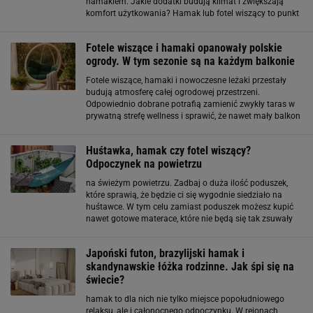
hamakiem. Jakie dodatki budują klimat i zwiększają
komfort użytkowania? Hamak lub fotel wiszący to punkt
wyjścia do stworzenia przestrzeni, która sprzyja
odpoczynkowi. Kluczem jest otoczenie - miękkie poduszki
Fotele wiszące i hamaki opanowały polskie
ogrody. W tym sezonie są na każdym balkonie
Fotele wiszące, hamaki i nowoczesne leżaki przestały
budują atmosferę całej ogrodowej przestrzeni.
Odpowiednio dobrane potrafią zamienić zwykły taras w
prywatną strefę wellness i sprawić, że nawet mały balkon
zaczyna przypominać wakacyjny apartament. Fotele
wiszące do ogrodu i na taras
Huśtawka, hamak czy fotel wiszący?
Odpoczynek na powietrzu
na świeżym powietrzu. Zadbaj o duża ilość poduszek,
które sprawią, że będzie ci się wygodnie siedziało na
huśtawce. W tym celu zamiast poduszek możesz kupić
nawet gotowe materace, które nie będą się tak zsuwały
jak poduszki. Kolaż / fot. mat. partnerów / autor: brak
informacji. Hamak Hamak to rozwiązanie
Japoński futon, brazylijski hamak i
skandynawskie łóżka rodzinne. Jak śpi się na
świecie?
hamak to dla nich nie tylko miejsce popołudniowego
relaksu, ale i całonocnego odpoczynku. W rejonach