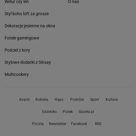
Welur czy len
O nas
Styl boho loft za grosze
Dekoracje jesienne na okna
Fotele gamingowe
Pościel z kory
Stylowe dodatki z Sinsay
Multicookery
Avanti
Kobieta
Haps
Podróże
Sport
Kultura
Edziecko
Plotek
Gazeta.pl
Poczta
Newsletter
Facebook
RSS