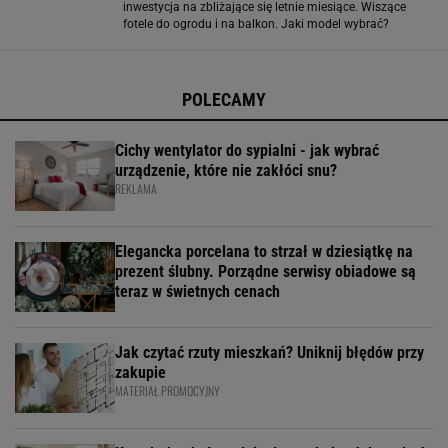
inwestycja na zbliżające się letnie miesiące. Wiszące
fotele do ogrodu i na balkon. Jaki model wybrać?
Wiszące fotele występują w wielu wariantach - od lekkich,
plecionych kokonów po solidne modele
POLECAMY
Cichy wentylator do sypialni - jak wybrać
urządzenie, które nie zakłóci snu?
REKLAMA
Elegancka porcelana to strzał w dziesiątkę na
prezent ślubny. Porządne serwisy obiadowe są
teraz w świetnych cenach
Jak czytać rzuty mieszkań? Uniknij błędów przy
zakupie
MATERIAŁ PROMOCYJNY