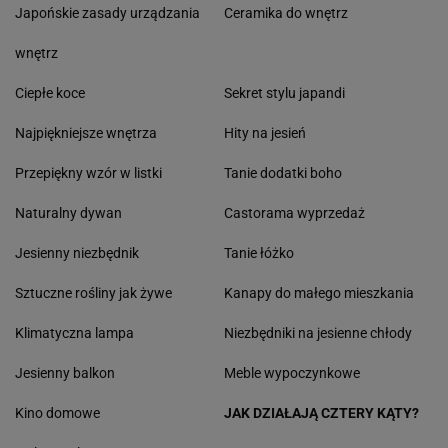
Japońskie zasady urządzania
Ceramika do wnętrz
wnętrz
Ciepłe koce
Sekret stylu japandi
Najpiękniejsze wnętrza
Hity na jesień
Przepiękny wzór w listki
Tanie dodatki boho
Naturalny dywan
Castorama wyprzedaż
Jesienny niezbędnik
Tanie łóżko
Sztuczne rośliny jak żywe
Kanapy do małego mieszkania
Klimatyczna lampa
Niezbędniki na jesienne chłody
Jesienny balkon
Meble wypoczynkowe
Kino domowe
JAK DZIAŁAJĄ CZTERY KĄTY?