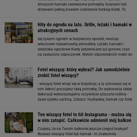
Amazonii hamaki zawieszone pomiędzy ścianami lub
drzewami pełnią bowiem codziennie funkcję łóżek. To
idealna opcja na wilgotny, gorący klimat - gdy powietrze
krąży wokół ciała nie ma mowy o przepoconej
Hity do ogrodu na lato. Grille, leżaki i hamaki w
atrakcyjnych cenach
się żywym ogniem w bezpieczny sposób, tworząc
wieczorem niesamowitą atmosferę. Leżaki, hamaki i
siedziska ogrodowe Kiedy jedzenie jest już gotowe, czas
na zasłużony odpoczynek. Wybór odpowiednich mebli do
relaksu to klucz do udanego urlopu we własnym
ogrodzie. Nasze serca absolutnie skradły kolorowe
Fotel wiszący: który wybrać? Jak samodzielnie
zrobić fotel wiszący?
- wiszący fotel wtopi się w krajobraz, a ty schowasz się w
nim ilekroć poczujesz taką potrzebę. Do wykonania takiej
dekoracji wykorzystujemy oczywiście sztuczne rośliny -
żywe szybko uschną. Zobacz: Huśtawka, hamak czy fotel
wiszący?>> Fotel wiszący do pokoju Fotel wiszący jest
połączeniem tradycyjnego
Ten wiszący fotel to hit Instagrama - można się
w nim zatopić. Całkowicie odmienił mój balkon
Czujesz, że na Twoim balkonie jeszcze czegoś brakuje?
Rozważ wiszący fotel lub hamak - to znakomita