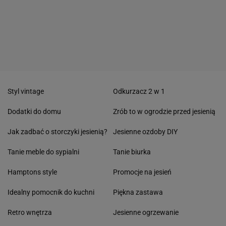
Styl vintage
Odkurzacz 2 w 1
Dodatki do domu
Zrób to w ogrodzie przed jesienią
Jak zadbać o storczyki jesienią?
Jesienne ozdoby DIY
Tanie meble do sypialni
Tanie biurka
Hamptons style
Promocje na jesień
Idealny pomocnik do kuchni
Piękna zastawa
Retro wnętrza
Jesienne ogrzewanie