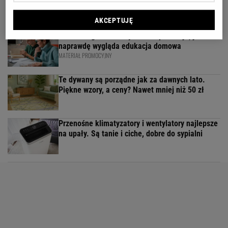
nowo pokochali vinyle
AKCEPTUJĘ
To nie droga na skróty. Matka pokazuje, jak
naprawdę wygląda edukacja domowa
MATERIAŁ PROMOCYJNY
Te dywany są porządne jak za dawnych lato.
Piękne wzory, a ceny? Nawet mniej niż 50 zł
Przenośne klimatyzatory i wentylatory najlepsze
na upały. Są tanie i ciche, dobre do sypialni