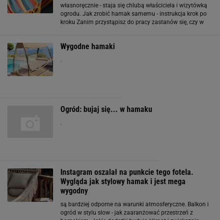
własnoręcznie - staja się chlubą właściciela i wizytówką
ogrodu. Jak zrobić hamak samemu - instrukcja krok po
kroku Zanim przystąpisz do pracy zastanów się, czy w
Twoim ogrodzie jest miejsce, które w naturalny sposób
nadaje się do usytuowania hamaka. Mogą
Wygodne hamaki
.
Ogród: bujaj się... w hamaku
.
Instagram oszalał na punkcie tego fotela.
Wygląda jak stylowy hamak i jest mega
wygodny
są bardziej odporne na warunki atmosferyczne. Balkon i
ogród w stylu slow - jak zaaranżować przestrzeń z