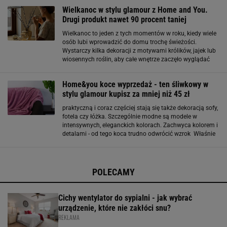
klasyczne. W najtańszej opcji kosztują mniej niż
Wielkanoc w stylu glamour z Home and You.
Drugi produkt nawet 90 procent taniej
Wielkanoc to jeden z tych momentów w roku, kiedy wiele
osób lubi wprowadzić do domu trochę świeżości.
Wystarczy kilka dekoracji z motywami królików, jajek lub
wiosennych roślin, aby całe wnętrze zaczęło wyglądać
bardziej świątecznie. W kolekcji Home and You nie
brakuje takich dodatków. Figurka
Home&you koce wyprzedaż - ten śliwkowy w
stylu glamour kupisz za mniej niż 45 zł
praktyczną i coraz częściej stają się także dekoracją sofy,
fotela czy łóżka. Szczególnie modne są modele w
intensywnych, eleganckich kolorach. Zachwyca kolorem i
detalami - od tego koca trudno odwrócić wzrok Właśnie
taki charakter ma Koc SOTAR 135x170 cm dostępny w
ofercie marki Home&You. Jego największą
POLECAMY
Cichy wentylator do sypialni - jak wybrać
urządzenie, które nie zakłóci snu?
REKLAMA