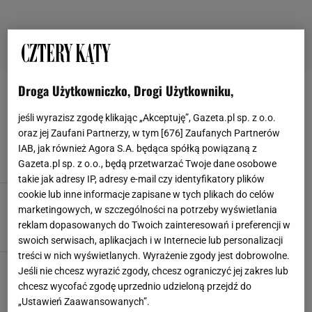
Droga Użytkowniczko, Drogi Użytkowniku,
HOME&YOU
jeśli wyrazisz zgodę klikając „Akceptuję”, Gazeta.pl sp. z o.o.
Kolekcja Wedding od home&you
oraz jej Zaufani Partnerzy, w tym [
676
] Zaufanych Partnerów
DROBIAZG
HOME&YOU
PREZENT ŚLUBNY
UPOMINEK
IAB, jak również Agora S.A. będąca spółką powiązaną z
Gazeta.pl sp. z o.o., będą przetwarzać Twoje dane osobowe
takie jak adresy IP, adresy e-mail czy identyfikatory plików
cookie lub inne informacje zapisane w tych plikach do celów
Toaletka - akcesoria, które musisz mieć
marketingowych, w szczególności na potrzeby wyświetlania
DODATKI
HOME&YOU
LUSTRO
SZKATUŁKA
reklam dopasowanych do Twoich zainteresowań i preferencji w
swoich serwisach, aplikacjach i w Internecie lub personalizacji
treści w nich wyświetlanych. Wyrażenie zgody jest dobrowolne.
Hity z wyprzedaży w home&you - na to warto
Jeśli nie chcesz wyrazić zgody, chcesz ograniczyć jej zakres lub
polować
chcesz wycofać zgodę uprzednio udzieloną przejdź do
AKCESORIA KUCHENNE
DODATKI
HOME&YOU
PROMOCJA
„Ustawień Zaawansowanych”.