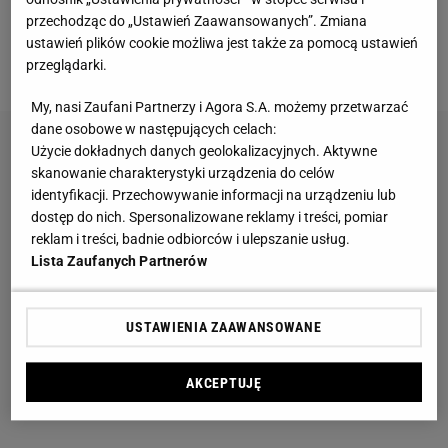
przechodząc do „Ustawień Zaawansowanych”. Zmiana
Te dywany są porządne jak za dawnych lato.
ustawień plików cookie możliwa jest także za pomocą ustawień
Piękne wzory, a ceny? Nawet mniej niż 50 zł
przeglądarki.
My, nasi Zaufani Partnerzy i Agora S.A. możemy przetwarzać
dane osobowe w następujących celach:
Użycie dokładnych danych geolokalizacyjnych. Aktywne
skanowanie charakterystyki urządzenia do celów
identyfikacji. Przechowywanie informacji na urządzeniu lub
dostęp do nich. Spersonalizowane reklamy i treści, pomiar
reklam i treści, badnie odbiorców i ulepszanie usług.
Lista Zaufanych Partnerów
USTAWIENIA ZAAWANSOWANE
AKCEPTUJĘ