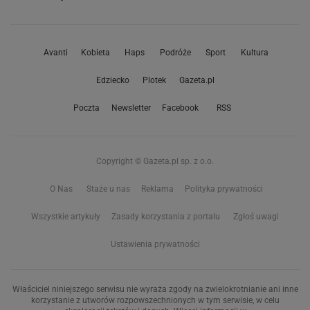
Avanti
Kobieta
Haps
Podróże
Sport
Kultura
Edziecko
Plotek
Gazeta.pl
Poczta
Newsletter
Facebook
RSS
Copyright © Gazeta.pl sp. z o.o.
O Nas
Staże u nas
Reklama
Polityka prywatności
Wszystkie artykuły
Zasady korzystania z portalu
Zgłoś uwagi
Ustawienia prywatności
Właściciel niniejszego serwisu nie wyraża zgody na zwielokrotnianie ani inne
korzystanie z utworów rozpowszechnionych w tym serwisie, w celu