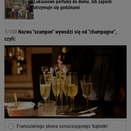
Luksusowe perfumy do domu. Ich zapach
utrzymuje się godzinami
1/100
Nazwa "szampan" wywodzi się od "champagne",
czyli:
Francuskiego słowa oznaczającego 'bąbelki'