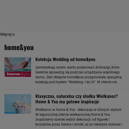
Więcej o:
home&you
Kolekcja Wedding od home&you
zamieszkują razem, warto podarować drobiazgi, które
świetnie sprawdzą się podczas urządzania wspólnego
domu. Sieć sklepów home&you przygotowała specjalną
kolekcję pod hasłem "Wedding- I do it!". W ofercie nie
brakuje ramek na zdjęcia, zarówno pojedynczych, jak
multiramek, w których można umieścić
Klasyczna, naturalna czy słodka Wielkanoc?
Home & You ma gotowe inspiracje
Wielkanoc w Home & You - dekoracje w różnych stylach
W tegorocznej ofercie wielkanocnej Home & You
znajdziemy szeroki wybór dekoracji: od figurek i
koszyków, przez świece i stroiki, aż po tekstylia stołowe i