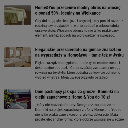
Cena była zaskoczeniem, ale jeszcze większe
Home&You przeceniło modny obrus na wiosnę
o ponad 50%. Idealny na Wielkanoc
Gdy dni stają się cieplejsze i częściej jemy posiłki razem z
rodziną czy przyjaciółmi, warto zadbać o odpowiednią
oprawę stołu. Wiosenne obrusy to nie tylko praktyczny
element, ale też sposób na wprowadzenie świeżego,
przytulnego klimatu do wnętrza. Model z Home & You
łączy w sobie delikatny design
Eleganckie prześcierdało na gumce znalazłam
na wyprzedaży w Home&you - tanie też w Jysku
Pięknie urządzona sypialnia to nie tylko modne meble i
dekoracyjne poduszki. Coraz częściej zwracamy uwagę
również na tekstylia, które potrafią całkowicie odmienić
wygląd wnętrza. Moją uwagę przykuło ostatnio
bawełniane prześcieradło na gumce z Home&You, które
zachwyca subtelnym kwiatowym wzorem
Dom pachnący jak spa za grosze. Kominki na
olejki zapachowe z Home & You do 10 zł
, który nie kosztuje fortuny. Design też ma znaczenie
Kominki na olejek zapachowy z oferty Home and You to
nie tylko praktyczne akcesoria, ale też dekoracje. Mają
proste, eleganckie formy, które dobrze wpisują się w różne
style wnętrz – od minimalistycznych po bardziej