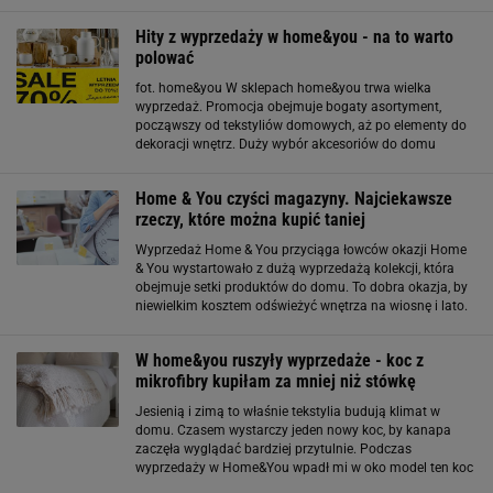
dodatki do wnętrz. To nie tylko pojedyncze ozdoby, ale
całe kolekcje, które pozwalają
Hity z wyprzedaży w home&you - na to warto
polować
fot. home&you W sklepach home&you trwa wielka
wyprzedaż. Promocja obejmuje bogaty asortyment,
począwszy od tekstyliów domowych, aż po elementy do
dekoracji wnętrz. Duży wybór akcesoriów do domu
sprawia, że każdy może znaleźć coś dla siebie.
Zwłaszcza, że wybrane produkty można kupić nawet o 70
Home & You czyści magazyny. Najciekawsze
rzeczy, które można kupić taniej
Wyprzedaż Home & You przyciąga łowców okazji Home
& You wystartowało z dużą wyprzedażą kolekcji, która
obejmuje setki produktów do domu. To dobra okazja, by
niewielkim kosztem odświeżyć wnętrza na wiosnę i lato.
W obniżonych cenach można znaleźć zarówno większe
elementy wyposażenia, jak i drobne
W home&you ruszyły wyprzedaże - koc z
mikrofibry kupiłam za mniej niż stówkę
Jesienią i zimą to właśnie tekstylia budują klimat w
domu. Czasem wystarczy jeden nowy koc, by kanapa
zaczęła wyglądać bardziej przytulnie. Podczas
wyprzedaży w Home&You wpadł mi w oko model ten koc
i od razu wiedziałam, że musi wrócić ze mną do domu.