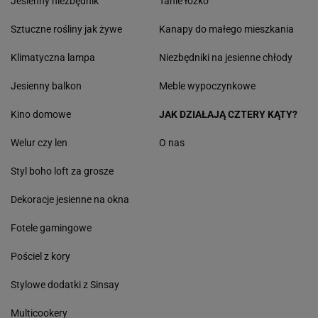
Jesienny niezbędnik
Tanie łóżko
Sztuczne rośliny jak żywe
Kanapy do małego mieszkania
Klimatyczna lampa
Niezbędniki na jesienne chłody
Jesienny balkon
Meble wypoczynkowe
Kino domowe
JAK DZIAŁAJĄ CZTERY KĄTY?
Welur czy len
O nas
Styl boho loft za grosze
Dekoracje jesienne na okna
Fotele gamingowe
Pościel z kory
Stylowe dodatki z Sinsay
Multicookery