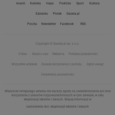
Avanti
Kobieta
Haps
Podróże
Sport
Kultura
Edziecko
Plotek
Gazeta.pl
Poczta
Newsletter
Facebook
RSS
Copyright © Gazeta.pl sp. z o.o.
O Nas
Staże u nas
Reklama
Polityka prywatności
Wszystkie artykuły
Zasady korzystania z portalu
Zgłoś uwagi
Ustawienia prywatności
Właściciel niniejszego serwisu nie wyraża zgody na zwielokrotnianie ani inne
korzystanie z utworów rozpowszechnionych w tym serwisie, w celu
eksploracji tekstów i danych. Więcej informacji w
zastrzeżeniu dot. eksploracji tekstów i danych