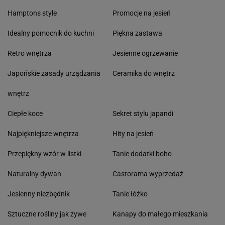
Hamptons style
Promocje na jesień
Idealny pomocnik do kuchni
Piękna zastawa
Retro wnętrza
Jesienne ogrzewanie
Japońskie zasady urządzania
Ceramika do wnętrz
wnętrz
Ciepłe koce
Sekret stylu japandi
Najpiękniejsze wnętrza
Hity na jesień
Przepiękny wzór w listki
Tanie dodatki boho
Naturalny dywan
Castorama wyprzedaż
Jesienny niezbędnik
Tanie łóżko
Sztuczne rośliny jak żywe
Kanapy do małego mieszkania