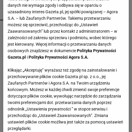
danych nie wymaga zgody i odbywa się w oparciu o
uzasadniony interes Gazeta.pl, jej spółki powiązanej – Agora
POPULARNE
NAJNOWSZE
S.A. – lub Zaufanych Partnerów. Takiemu przetwarzaniu
możesz się sprzeciwić, przechodząc do „Ustawień
Kompaktowa bieżnia do małego mieszkania.
Zaawansowanych” lub przez kontakt z administratorem – w
Ten sprzęt mieści się pod łóżko
zależności od zakresu sprzeciwu i podmiotu, wobec którego
jest kierowany. Więcej informacji o przetwarzaniu danych
osobowych znajdziesz w dokumencie
Polityka Prywatności
Vintage gramofony wracają do łask. Polacy na
Gazeta.pl
i
Polityka Prywatności Agora S.A.
nowo pokochali vinyle
Klikając „Akceptuję” wyrażasz też zgodę na zainstalowanie i
przechowywanie plików cookie Gazeta.pl sp. z o.o., jej
Jeden wakacyjny nawyk może mieć
Zaufanych Partnerów i Agora S.A. na Twoim urządzeniu
nieprzyjemne konsekwencje. Też tak robisz?
MATERIAŁ PROMOCYJNY
końcowym. Możesz w każdej chwili zmienić swoje preferencje
dotyczące plików cookie, wywołując narzędzie do zarządzania
twoimi preferencjami dot. przetwarzania danych poprzez
Te dywany są porządne jak za dawnych lato.
odnośnik „Ustawienia prywatności ” w stopce serwisu i
Piękne wzory, a ceny? Nawet mniej niż 50 zł
przechodząc do „Ustawień Zaawansowanych”. Zmiana
ustawień plików cookie możliwa jest także za pomocą ustawień
przeglądarki.
Przenośne klimatyzatory i wentylatory najlepsze