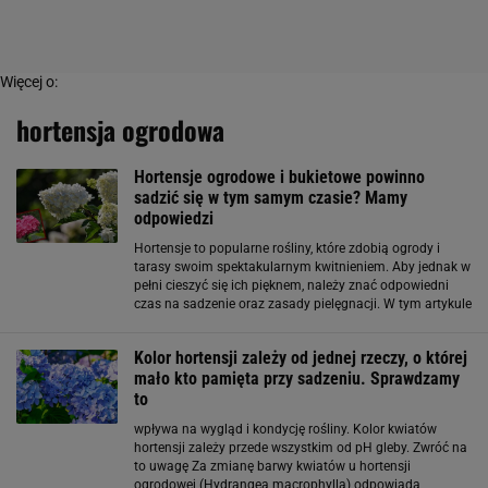
Więcej o:
hortensja ogrodowa
Hortensje ogrodowe i bukietowe powinno
sadzić się w tym samym czasie? Mamy
odpowiedzi
Hortensje to popularne rośliny, które zdobią ogrody i
tarasy swoim spektakularnym kwitnieniem. Aby jednak w
pełni cieszyć się ich pięknem, należy znać odpowiedni
czas na sadzenie oraz zasady pielęgnacji. W tym artykule
omówimy, kiedy sadzić hortensje ogrodowe i bukietowe,
aby zapewnić im najlepsze
Kolor hortensji zależy od jednej rzeczy, o której
mało kto pamięta przy sadzeniu. Sprawdzamy
to
wpływa na wygląd i kondycję rośliny. Kolor kwiatów
hortensji zależy przede wszystkim od pH gleby. Zwróć na
to uwagę Za zmianę barwy kwiatów u hortensji
ogrodowej (Hydrangea macrophylla) odpowiada