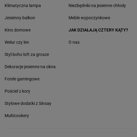
Klimatyczna lampa
Niezbędniki na jesienne chłody
Jesienny balkon
Meble wypoczynkowe
Kino domowe
JAK DZIAŁAJĄ CZTERY KĄTY?
Welur czy len
O nas
Styl boho loft za grosze
Dekoracje jesienne na okna
Fotele gamingowe
Pościel z kory
Stylowe dodatki z Sinsay
Multicookery