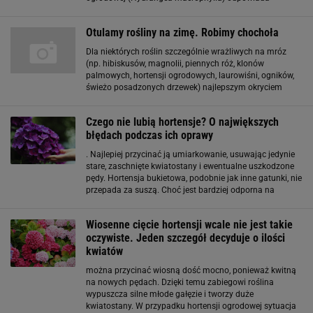
dostępność glinu w podłożu, która z kolei zależy od
odczynu gleby. Gleba kwaśna, o pH poniżej 5,5,
Otulamy rośliny na zimę. Robimy chochoła
umożliwia
Dla niektórych roślin szczególnie wrażliwych na mróz
(np. hibiskusów, magnolii, piennych róż, klonów
palmowych, hortensji ogrodowych, laurowiśni, ogników,
świeżo posadzonych drzewek) najlepszym okryciem
okaże się tradycyjny chochoł. ZACZEKAJMY DO
MROZÓW Zanim jednak zaprosimy chochoła do ogrodu
Czego nie lubią hortensje? O największych
błędach podczas ich oprawy
. Najlepiej przycinać ją umiarkowanie, usuwając jedynie
stare, zaschnięte kwiatostany i ewentualne uszkodzone
pędy. Hortensja bukietowa, podobnie jak inne gatunki, nie
przepada za suszą. Choć jest bardziej odporna na
niedostatek wody niż np. hortensja ogrodowa,
długotrwały brak podlewania może negatywnie wpłynąć
Wiosenne cięcie hortensji wcale nie jest takie
oczywiste. Jeden szczegół decyduje o ilości
kwiatów
można przycinać wiosną dość mocno, ponieważ kwitną
na nowych pędach. Dzięki temu zabiegowi roślina
wypuszcza silne młode gałęzie i tworzy duże
kwiatostany. W przypadku hortensji ogrodowej sytuacja