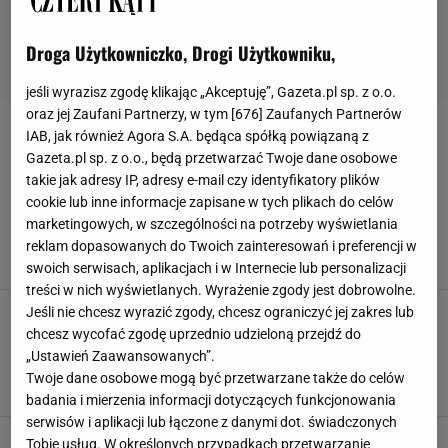
Droga Użytkowniczko, Drogi Użytkowniku,
jeśli wyrazisz zgodę klikając „Akceptuję”, Gazeta.pl sp. z o.o.
oraz jej Zaufani Partnerzy, w tym [
676
] Zaufanych Partnerów
HORTENSJA OGRODOWA
IAB, jak również Agora S.A. będąca spółką powiązaną z
Gazeta.pl sp. z o.o., będą przetwarzać Twoje dane osobowe
takie jak adresy IP, adresy e-mail czy identyfikatory plików
Czego nie lubią hortensje? O największych
cookie lub inne informacje zapisane w tych plikach do celów
błędach podczas ich oprawy
marketingowych, w szczególności na potrzeby wyświetlania
CZEGO NIE LUBI HORTENSJA BUKIETOWA
CZEGO NIE LUBIĄ HORTENSJE
HORTENSJA
reklam dopasowanych do Twoich zainteresowań i preferencji w
HORTENSJA BUKIETOWA
swoich serwisach, aplikacjach i w Internecie lub personalizacji
treści w nich wyświetlanych. Wyrażenie zgody jest dobrowolne.
Hortensje ogrodowe i bukietowe powinno
Jeśli nie chcesz wyrazić zgody, chcesz ograniczyć jej zakres lub
sadzić się w tym samym czasie? Mamy
chcesz wycofać zgodę uprzednio udzieloną przejdź do
odpowiedzi
„Ustawień Zaawansowanych”.
HORTENSJA
HORTENSJA BUKIETOWA
HORTENSJA OGRODOWA
Twoje dane osobowe mogą być przetwarzane także do celów
HORTENSJA OGRODOWA UPRAWA
badania i mierzenia informacji dotyczących funkcjonowania
serwisów i aplikacji lub łączone z danymi dot. świadczonych
Tobie usług. W określonych przypadkach przetwarzanie