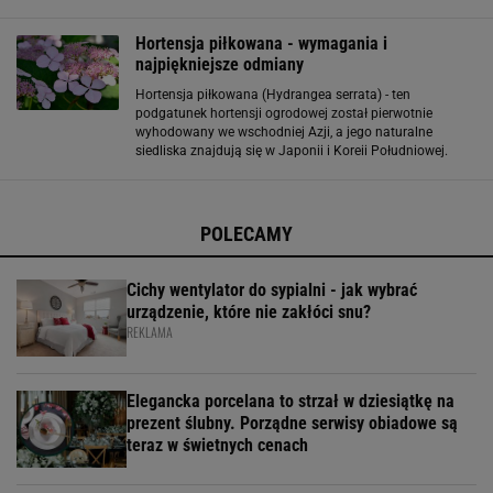
wygląda inaczej. Ten gatunek zawiązuje pąki już w
poprzednim sezonie. Zbyt intensywne cięcie może
Hortensja piłkowana - wymagania i
najpiękniejsze odmiany
Hortensja piłkowana (Hydrangea serrata) - ten
podgatunek hortensji ogrodowej został pierwotnie
wyhodowany we wschodniej Azji, a jego naturalne
siedliska znajdują się w Japonii i Koreii Południowej.
Wysokość hortensji piłkowanej sięga nawet do półtora
metra, a jej liście są owalne i ciemno-zielone
POLECAMY
Cichy wentylator do sypialni - jak wybrać
urządzenie, które nie zakłóci snu?
REKLAMA
Elegancka porcelana to strzał w dziesiątkę na
prezent ślubny. Porządne serwisy obiadowe są
teraz w świetnych cenach