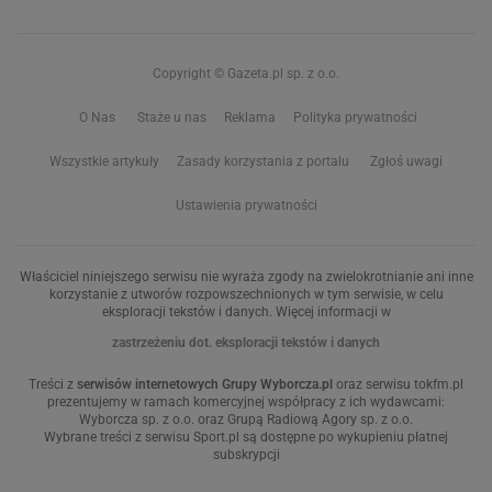
Copyright © Gazeta.pl sp. z o.o.
O Nas
Staże u nas
Reklama
Polityka prywatności
Wszystkie artykuły
Zasady korzystania z portalu
Zgłoś uwagi
Ustawienia prywatności
Właściciel niniejszego serwisu nie wyraża zgody na zwielokrotnianie ani inne
korzystanie z utworów rozpowszechnionych w tym serwisie, w celu
eksploracji tekstów i danych. Więcej informacji w
zastrzeżeniu dot. eksploracji tekstów i danych
Treści z
serwisów internetowych Grupy Wyborcza.pl
oraz serwisu tokfm.pl
prezentujemy w ramach komercyjnej współpracy z ich wydawcami:
Wyborcza sp. z o.o. oraz Grupą Radiową Agory sp. z o.o.
Wybrane treści z serwisu Sport.pl są dostępne po wykupieniu płatnej
subskrypcji