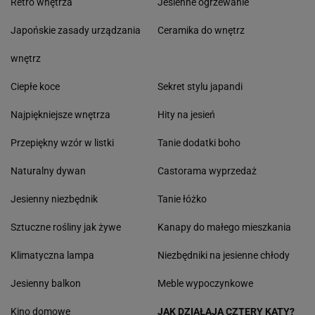
Retro wnętrza
Jesienne ogrzewanie
Japońskie zasady urządzania
Ceramika do wnętrz
wnętrz
Ciepłe koce
Sekret stylu japandi
Najpiękniejsze wnętrza
Hity na jesień
Przepiękny wzór w listki
Tanie dodatki boho
Naturalny dywan
Castorama wyprzedaż
Jesienny niezbędnik
Tanie łóżko
Sztuczne rośliny jak żywe
Kanapy do małego mieszkania
Klimatyczna lampa
Niezbędniki na jesienne chłody
Jesienny balkon
Meble wypoczynkowe
Kino domowe
JAK DZIAŁAJĄ CZTERY KĄTY?