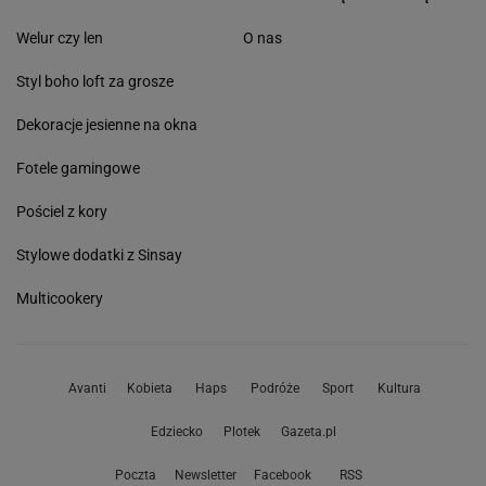
Welur czy len
O nas
Styl boho loft za grosze
Dekoracje jesienne na okna
Fotele gamingowe
Pościel z kory
Stylowe dodatki z Sinsay
Multicookery
Avanti
Kobieta
Haps
Podróże
Sport
Kultura
Edziecko
Plotek
Gazeta.pl
Poczta
Newsletter
Facebook
RSS