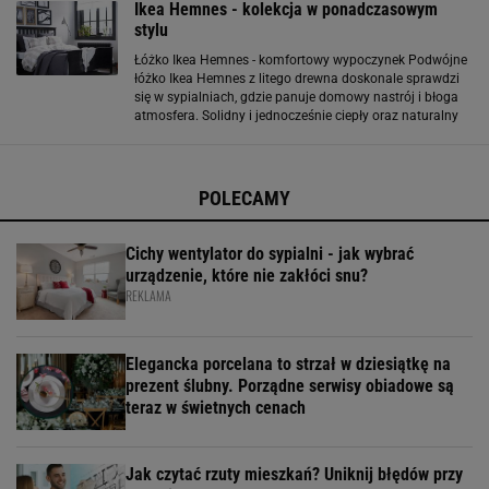
Ikea Hemnes - kolekcja w ponadczasowym
stylu
Łóżko Ikea Hemnes - komfortowy wypoczynek Podwójne
łóżko Ikea Hemnes z litego drewna doskonale sprawdzi
się w sypialniach, gdzie panuje domowy nastrój i błoga
atmosfera. Solidny i jednocześnie ciepły oraz naturalny
materiał idealnie pasuje do bezpretensjonalnych wnętrz
w stylu skandynawskim
POLECAMY
Cichy wentylator do sypialni - jak wybrać
urządzenie, które nie zakłóci snu?
REKLAMA
Elegancka porcelana to strzał w dziesiątkę na
prezent ślubny. Porządne serwisy obiadowe są
teraz w świetnych cenach
Jak czytać rzuty mieszkań? Uniknij błędów przy