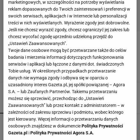
marketingowych, w szczególności na potrzeby wyświetlania
reklam dopasowanych do Twoich zainteresowań i preferencji w
swoich serwisach, aplikacjach i w Internecie lub personalizacji
treści w nich wyświetlanych. Wyrażenie zgody jest dobrowolne.
Jeśli nie chcesz wyrazić zgody, chcesz ograniczyć jej zakres lub
chcesz wycofać zgodę uprzednio udzieloną przejdź do
IKEA HEMNES
„Ustawień Zaawansowanych”.
Twoje dane osobowe mogą być przetwarzane także do celów
badania i mierzenia informacji dotyczących funkcjonowania
Ikea Hemnes - kolekcja w ponadczasowym
stylu
serwisów i aplikacji lub łączone z danymi dot. świadczonych
Tobie usług. W określonych przypadkach przetwarzanie
ARANŻACJA SYPIALNI
ARANŻACJE WNĘTRZ
IKEA
IKEA HEMNES
danych nie wymaga zgody i odbywa się w oparciu o
uzasadniony interes Gazeta.pl, jej spółki powiązanej – Agora
S.A. – lub Zaufanych Partnerów. Takiemu przetwarzaniu
możesz się sprzeciwić, przechodząc do „Ustawień
Zaawansowanych” lub przez kontakt z administratorem – w
POPULARNE
NAJNOWSZE
zależności od zakresu sprzeciwu i podmiotu, wobec którego
jest kierowany. Więcej informacji o przetwarzaniu danych
Fotopułapka przyłapie każdego, kto odwiedza
osobowych znajdziesz w dokumencie
Polityka Prywatności
ogród w nocy. I sarnę, i złodzieja
Gazeta.pl
i
Polityka Prywatności Agora S.A.