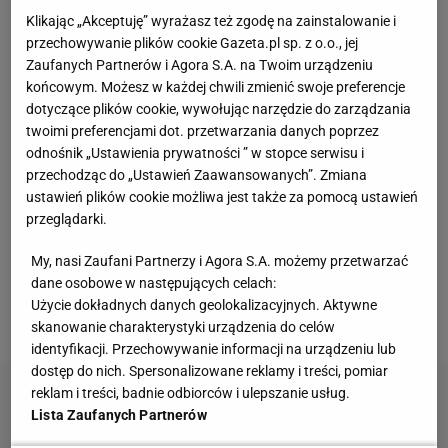
Klikając „Akceptuję” wyrażasz też zgodę na zainstalowanie i
Kompaktowa bieżnia do małego mieszkania.
przechowywanie plików cookie Gazeta.pl sp. z o.o., jej
Ten sprzęt mieści się pod łóżko
Zaufanych Partnerów i Agora S.A. na Twoim urządzeniu
końcowym. Możesz w każdej chwili zmienić swoje preferencje
dotyczące plików cookie, wywołując narzędzie do zarządzania
Dlaczego rezygnujemy z gotowania?
MATERIAŁ PROMOCYJNY
twoimi preferencjami dot. przetwarzania danych poprzez
odnośnik „Ustawienia prywatności ” w stopce serwisu i
przechodząc do „Ustawień Zaawansowanych”. Zmiana
Vintage gramofony wracają do łask. Polacy na
ustawień plików cookie możliwa jest także za pomocą ustawień
nowo pokochali vinyle
przeglądarki.
My, nasi Zaufani Partnerzy i Agora S.A. możemy przetwarzać
Kochały je nasze babcie. Garnki żeliwne są
dane osobowe w następujących celach:
niezastąpione w letniej i jesiennej kuchni
Użycie dokładnych danych geolokalizacyjnych. Aktywne
skanowanie charakterystyki urządzenia do celów
identyfikacji. Przechowywanie informacji na urządzeniu lub
dostęp do nich. Spersonalizowane reklamy i treści, pomiar
reklam i treści, badnie odbiorców i ulepszanie usług.
Lista Zaufanych Partnerów