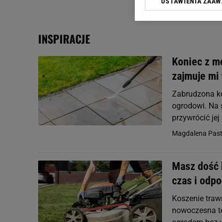
USTAWIENIA ZAA
Klikając „Akceptuję” wyra
Zaufanych Partnerów i A
dotyczące plików cookie,
INSPIRACJE
odnośnik „Ustawienia pr
plików cookie możliwa je
Koniec z m
My, nasi Zaufani Partne
zajmuje mi 
Użycie dokładnych danych
Przechowywanie informacji
Zabrudzona ko
badnie odbiorców i uleps
ogrodowi. Na 
przywrócić je
Magdalena Pastw
Masz dość 
czas i odp
Koszenie traw
nowoczesna te