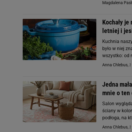
Magdalena Pastw
Kochały je 
letniej i j
Kuchnia naszy
było w niej zn
wszystko: od n
2
Anna Chlebus,
Jedna mała 
mnie o ten
Salon wygląda
ściany w kolor
podłoga, na któ
2
Anna Chlebus,