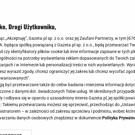
ko, Drogi Użytkowniku,
jąc „Akceptuję”, Gazeta.pl sp. z o.o. oraz jej Zaufani Partnerzy, w tym [
67
.A. będąca spółką powiązaną z Gazeta.pl sp. z o.o., będą przetwarzać T
ail czy identyfikatory plików cookie lub inne informacje zapisane w tych p
gólności na potrzeby wyświetlania reklam dopasowanych do Twoich zain
acjach i w Internecie lub personalizacji treści w nich wyświetlanych. Wyr
cesz wyrazić zgody, chcesz ograniczyć jej zakres lub chcesz wycofać zgo
aawansowanych”.
 być przetwarzane także do celów badania i mierzenia informacji dot
 łączone z danymi dot. świadczonych Tobie usług. W określonych przypad
i odbywa się w oparciu o uzasadniony interes Gazeta.pl, jej spółki powi
. Takiemu przetwarzaniu możesz się sprzeciwić, przechodząc do „Ust
nistratorem – w zależności od zakresu sprzeciwu i podmiotu, wobec które
etwarzaniu danych osobowych znajdziesz w dokumencie
Polityka Prywatn