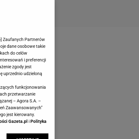
6
] Zaufanych Partnerów
woje dane osobowe takie
likach do celów
teresowań i preferencji
ażenie zgody jest
dę uprzednio udzieloną
yczących funkcjonowania
kach przetwarzanie
ązanej – Agora S.A. –
awień Zaawansowanych”
go jest kierowany.
ości Gazeta.pl
i
Polityka