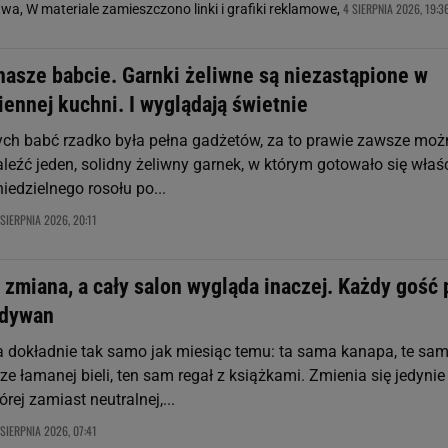
4 SIERPNIA 2026, 19:3
a, W materiale zamieszczono linki i grafiki reklamowe,
nasze babcie. Garnki żeliwne są niezastąpione w
esiennej kuchni. I wyglądają świetnie
ch babć rzadko była pełna gadżetów, za to prawie zawsze moż
aleźć jeden, solidny żeliwny garnek, w którym gotowało się właś
iedzielnego rosołu po...
 SIERPNIA 2026, 20:11
zmiana, a cały salon wygląda inaczej. Każdy gość 
 dywan
 dokładnie tak samo jak miesiąc temu: ta sama kanapa, te sa
ze łamanej bieli, ten sam regał z książkami. Zmienia się jedynie
rej zamiast neutralnej,...
 SIERPNIA 2026, 07:41