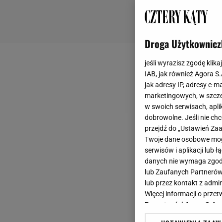
Droga Użytkownicz
jeśli wyrazisz zgodę klika
IAB, jak również Agora S
jak adresy IP, adresy e-m
marketingowych, w szcze
w swoich serwisach, aplik
dobrowolne. Jeśli nie ch
przejdź do „Ustawień Z
Twoje dane osobowe mogą
serwisów i aplikacji lub
danych nie wymaga zgody 
lub Zaufanych Partnerów
lub przez kontakt z admi
Więcej informacji o prz
Prywatności Agora S.A.