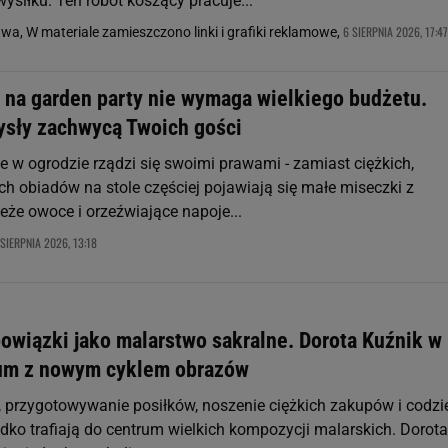
ysiłku. Ten robot koszący pracuje...
6 SIERPNIA 2026, 17:47
a, W materiale zamieszczono linki i grafiki reklamowe,
ł na garden party nie wymaga wielkiego budżetu.
sły zachwycą Twoich gości
ie w ogrodzie rządzi się swoimi prawami - zamiast ciężkich,
h obiadów na stole częściej pojawiają się małe miseczki z
eże owoce i orzeźwiające napoje...
 SIERPNIA 2026, 13:18
wiązki jako malarstwo sakralne. Dorota Kuźnik w
um z nowym cyklem obrazów
, przygotowywanie posiłków, noszenie ciężkich zakupów i codz
adko trafiają do centrum wielkich kompozycji malarskich. Dorota