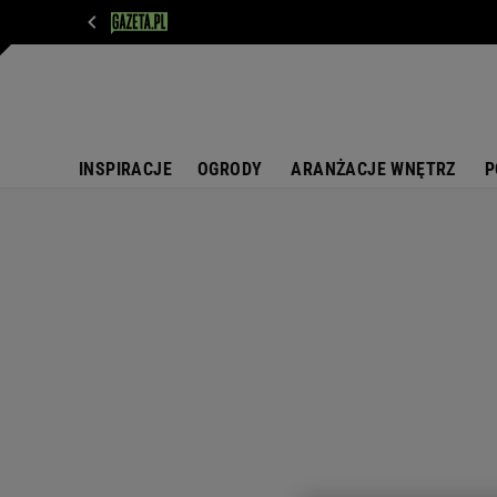
WIADOMOŚCI
NEXT
SPORT
PLOTEK
D
INSPIRACJE
OGRODY
ARANŻACJE WNĘTRZ
P