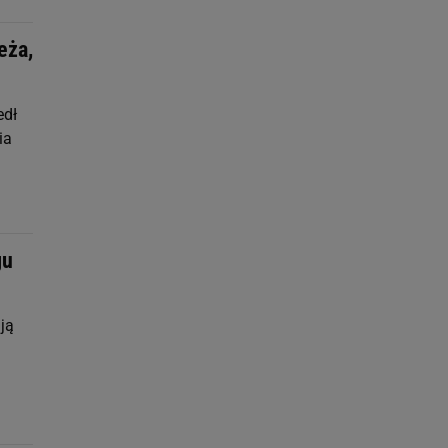
eża,
edł
ia
gu
ją