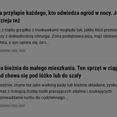
a przyłapie każdego, kto odwiedza ogród w nocy. J
dzieja też
k z rzędu grządka z truskawkami wygląda tak, jakby ktoś przesz
ocy z dokładnością chirurga. Zona podejrzewa jeża, mąż obstaw
wa, a syn upiera się, że t...
 SIERPNIA 2026, 20:32
 bieżnia do małego mieszkania. Ten sprzęt w cią
d chowa się pod łóżko lub do szafy
eżnie, znane też jako walking pady lub bieżnie składane, zysku
raz z rosnącą liczbą osób pracujących zdalnie i szukających
rowadzenie ruchu do codziennego...
 SIERPNIA 2026, 08:07