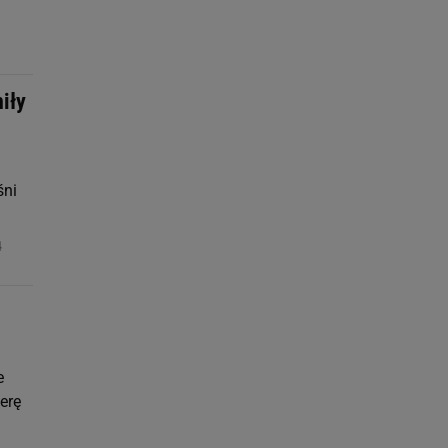
niły
śni
4
e
erę