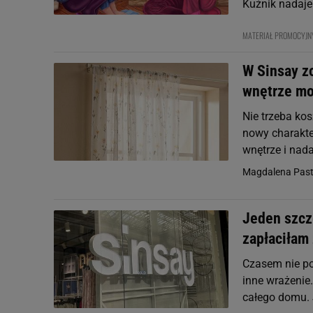
Kuźnik nadaje
MATERIAŁ PROMOCYJN
W Sinsay zo
wnętrze mo
Nie trzeba ko
nowy charakte
wnętrze i nada
Magdalena Pastw
Jeden szcze
zapłaciłam
Czasem nie po
inne wrażenie
całego domu. J