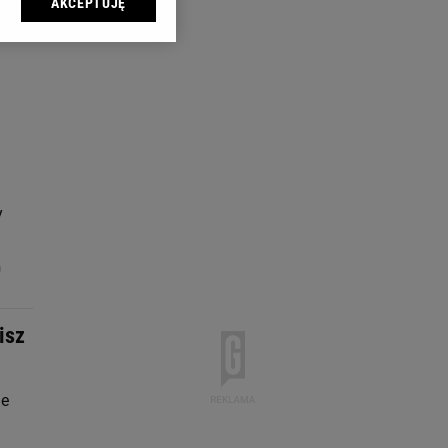
AKCEPTUJĘ
l sp. z o.o., jej
ić swoje preferencje
arzania danych poprzez
ych”. Zmiana ustawień
ach:
 celów identyfikacji.
omiar reklam i treści,
y
9
isz
ie