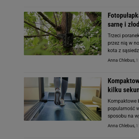
Fotopułapk
sarnę i zło
Trzeci porane
przez nią w n
kota z sąsiedzt
1
Anna Chlebus,
Kompaktowa
kilku sekun
Kompaktowe bi
popularność w
sposobu na wp
1
Anna Chlebus,