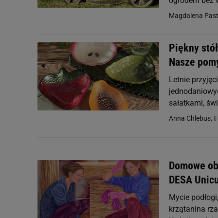
ogrodem bez w
Magdalena Pastw
Piękny stó
Nasze pomy
Letnie przyjęc
jednodaniowyc
sałatkami, świ
6
Anna Chlebus,
Domowe obo
DESA Unic
Mycie podłogi
krzątanina rz