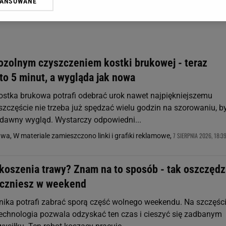
WANSOWANE
żasz też zgodę na zainstalowanie i przechowywanie plików cookie Gazeta.p
gora S.A. na Twoim urządzeniu końcowym. Możesz w każdej chwili zmien
 wywołując narzędzie do zarządzania twoimi preferencjami dot. przetw
ywatności ” w stopce serwisu i przechodząc do „Ustawień Zaawansowan
st także za pomocą ustawień przeglądarki.
ozolnym czyszczeniem kostki brukowej - teraz
rzy i Agora S.A. możemy przetwarzać dane osobowe w następujących cel
to 5 minut, a wygląda jak nowa
 geolokalizacyjnych. Aktywne skanowanie charakterystyki urządzenia do
 na urządzeniu lub dostęp do nich. Spersonalizowane reklamy i treści, p
stka brukowa potrafi odebrać urok nawet najpiękniejszemu
zanie usług.
Lista Zaufanych Partnerów
szczęście nie trzeba już spędzać wielu godzin na szorowaniu, b
j dawny wygląd. Wystarczy odpowiedni...
7 SIERPNIA 2026, 18:3
a, W materiale zamieszczono linki i grafiki reklamowe,
koszenia trawy? Znam na to sposób - tak oszczędz
oczniesz w weekend
nika potrafi zabrać sporą część wolnego weekendu. Na szczęśc
chnologia pozwala odzyskać ten czas i cieszyć się zadbanym