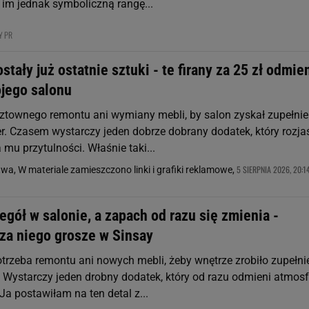
 im jednak symboliczną rangę...
Y PR
stały już ostatnie sztuki - te firany za 25 zł odmie
jego salonu
sztownego remontu ani wymiany mebli, by salon zyskał zupełnie
r. Czasem wystarczy jeden dobrze dobrany dodatek, który rozja
 mu przytulności. Właśnie taki...
5 SIERPNIA 2026, 20:1
a, W materiale zamieszczono linki i grafiki reklamowe,
gół w salonie, a zapach od razu się zmienia -
 za niego grosze w Sinsay
trzeba remontu ani nowych mebli, żeby wnętrze zrobiło zupełni
. Wystarczy jeden drobny dodatek, który od razu odmieni atmosf
a postawiłam na ten detal z...