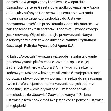
danych nie wymaga zgody i odbywa się w oparciu o
uzasadniony interes Gazeta.pl, jej spółki powiązanej – Agora
S.A. – lub Zaufanych Partnerów. Takiemu przetwarzaniu
Te elementy pasują do wszystkich wnętrz. Od
możesz się sprzeciwić, przechodząc do „Ustawień
lat nie wychodzą z mody
Zaawansowanych” lub przez kontakt z administratorem – w
15 LUTEGO 2026, 07:24
Kamil Kaczmarski,
zależności od zakresu sprzeciwu i podmiotu, wobec którego
jest kierowany. Więcej informacji o przetwarzaniu danych
osobowych znajdziesz w dokumencie
Polityka Prywatności
Oczyszcza powietrze lepiej niż Dyson - zielistka
to ulubiona roślina w polskich domach
Gazeta.pl
i
Polityka Prywatności Agora S.A.
14 LUTEGO 2026, 21:01
Katarzyna Olejarczyk,
Klikając „Akceptuję” wyrażasz też zgodę na zainstalowanie i
przechowywanie plików cookie Gazeta.pl sp. z o.o., jej
Jak urządzić gustowne wnętrze w stylu art
Zaufanych Partnerów i Agora S.A. na Twoim urządzeniu
déco? Te proste porady pomogą ci
końcowym. Możesz w każdej chwili zmienić swoje preferencje
zaoszczędzić
dotyczące plików cookie, wywołując narzędzie do zarządzania
14 LUTEGO 2026, 20:03
Magdalena Pastwa,
twoimi preferencjami dot. przetwarzania danych poprzez
odnośnik „Ustawienia prywatności ” w stopce serwisu i
Jak ułatwić sobie gotowanie? Blendery i
przechodząc do „Ustawień Zaawansowanych”. Zmiana
wyciskarki to niedrogi zakup - a robią robotę
ustawień plików cookie możliwa jest także za pomocą ustawień
14 LUTEGO 2026, 12:41
Anna Chlebus,
przeglądarki.