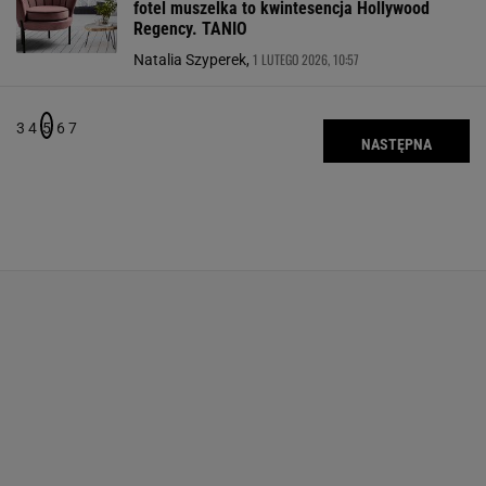
fotel muszelka to kwintesencja Hollywood
Regency. TANIO
1 LUTEGO 2026, 10:57
Natalia Szyperek,
3
4
5
6
7
NASTĘPNA