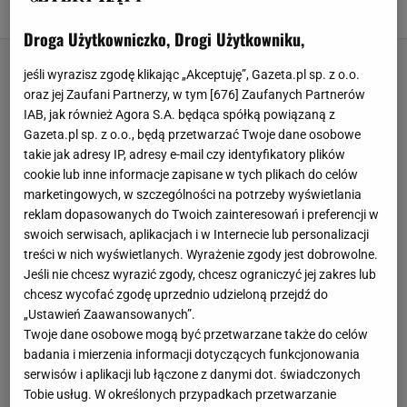
15 LUTEGO 2026, 12:41
Katarzyna Olejarczyk,
Droga Użytkowniczko, Drogi Użytkowniku,
jeśli wyrazisz zgodę klikając „Akceptuję”, Gazeta.pl sp. z o.o.
oraz jej Zaufani Partnerzy, w tym [
676
] Zaufanych Partnerów
IAB, jak również Agora S.A. będąca spółką powiązaną z
Gazeta.pl sp. z o.o., będą przetwarzać Twoje dane osobowe
takie jak adresy IP, adresy e-mail czy identyfikatory plików
cookie lub inne informacje zapisane w tych plikach do celów
marketingowych, w szczególności na potrzeby wyświetlania
reklam dopasowanych do Twoich zainteresowań i preferencji w
swoich serwisach, aplikacjach i w Internecie lub personalizacji
treści w nich wyświetlanych. Wyrażenie zgody jest dobrowolne.
Jeśli nie chcesz wyrazić zgody, chcesz ograniczyć jej zakres lub
chcesz wycofać zgodę uprzednio udzieloną przejdź do
„Ustawień Zaawansowanych”.
Twoje dane osobowe mogą być przetwarzane także do celów
badania i mierzenia informacji dotyczących funkcjonowania
serwisów i aplikacji lub łączone z danymi dot. świadczonych
Tobie usług. W określonych przypadkach przetwarzanie