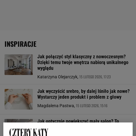
INSPIRACJE
Jak połączyć styl klasyczny z nowoczesnym?
Dzięki temu twoje wnętrza nabiorą unikalnego
wyglądu
15 LUTEGO 2026, 17:23
Katarzyna Olejarczyk,
Jak wyczyścić srebro, by dalej lśniło jak nowe?
Wystarczy jeden produkt i problem z głowy
15 LUTEGO 2026, 15:16
Magdalena Pastwa,
Jak optycznie powiększyć mały salon? To
prostsze niż myślisz. Te dodatki ci w tym
pomogą