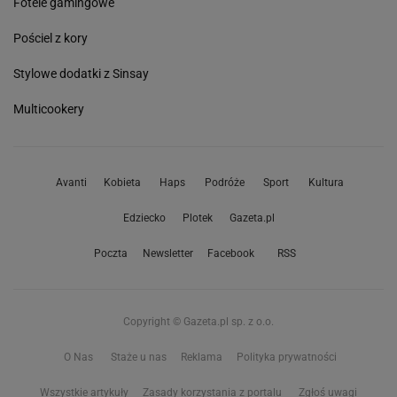
Fotele gamingowe
Pościel z kory
Stylowe dodatki z Sinsay
Multicookery
Avanti
Kobieta
Haps
Podróże
Sport
Kultura
Edziecko
Plotek
Gazeta.pl
Poczta
Newsletter
Facebook
RSS
Copyright © Gazeta.pl sp. z o.o.
O Nas
Staże u nas
Reklama
Polityka prywatności
Wszystkie artykuły
Zasady korzystania z portalu
Zgłoś uwagi