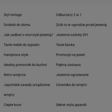
Styl vintage
Odkurzacz 2 w 1
Dodatki do domu
Zrób to w ogrodzie przed jesienią
Jak zadbać o storczyki jesienią?
Jesienne ozdoby DIY
Tanie meble do sypialni
Tanie biurka
Hamptons style
Promocje na jesień
Idealny pomocnik do kuchni
Piękna zastawa
Retro wnętrza
Jesienne ogrzewanie
Japońskie zasady urządzania
Ceramika do wnętrz
wnętrz
Ciepłe koce
Sekret stylu japandi