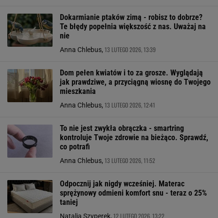
Dokarmianie ptaków zimą - robisz to dobrze?
Te błędy popełnia większość z nas. Uważaj na
nie
13 LUTEGO 2026, 13:39
Anna Chlebus,
Dom pełen kwiatów i to za grosze. Wyglądają
jak prawdziwe, a przyciągną wiosnę do Twojego
mieszkania
13 LUTEGO 2026, 12:41
Anna Chlebus,
To nie jest zwykła obrączka - smartring
kontroluje Twoje zdrowie na bieżąco. Sprawdź,
co potrafi
13 LUTEGO 2026, 11:52
Anna Chlebus,
Odpocznij jak nigdy wcześniej. Materac
sprężynowy odmieni komfort snu - teraz o 25%
taniej
12 LUTEGO 2026, 13:22
Natalia Szyperek,