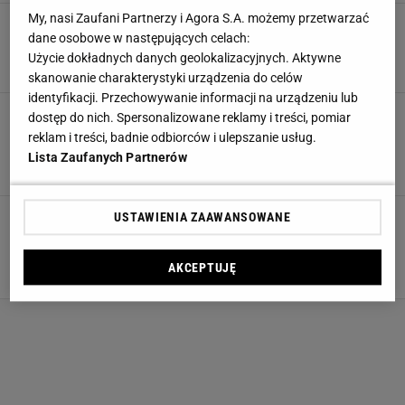
My, nasi Zaufani Partnerzy i Agora S.A. możemy przetwarzać
Retro lustra w stylu lat 80. wracają do łask.
dane osobowe w następujących celach:
Projektanci znów pokochali vintage
Użycie dokładnych danych geolokalizacyjnych. Aktywne
14 LUTEGO 2026, 09:21
Anna Chlebus,
skanowanie charakterystyki urządzenia do celów
identyfikacji. Przechowywanie informacji na urządzeniu lub
Te trzy tanie dodatki, które odmienią Twoje
dostęp do nich. Spersonalizowane reklamy i treści, pomiar
wnętrze nie do poznania. Kosztują grosze, a
reklam i treści, badnie odbiorców i ulepszanie usług.
jaki efekt
Lista Zaufanych Partnerów
14 LUTEGO 2026, 07:24
Anna Chlebus,
Ten drewniany stolik z dębowego plastra
USTAWIENIA ZAAWANSOWANE
wygląda jak z małej manufaktury, a to
sieciówka. Perełka dla fana vintage loft
AKCEPTUJĘ
13 LUTEGO 2026, 19:12
Anna Chlebus,