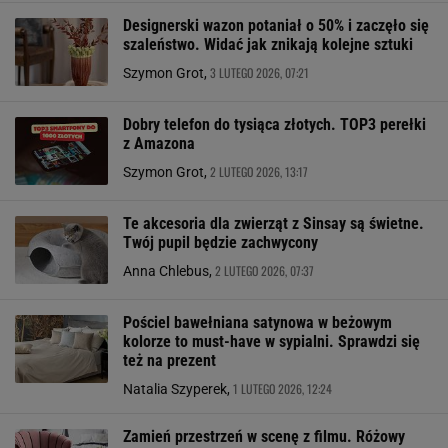
Designerski wazon potaniał o 50% i zaczęło się
szaleństwo. Widać jak znikają kolejne sztuki
3 LUTEGO 2026, 07:21
Szymon Grot,
Dobry telefon do tysiąca złotych. TOP3 perełki
z Amazona
2 LUTEGO 2026, 13:17
Szymon Grot,
Te akcesoria dla zwierząt z Sinsay są świetne.
Twój pupil będzie zachwycony
2 LUTEGO 2026, 07:37
Anna Chlebus,
Pościel bawełniana satynowa w beżowym
kolorze to must-have w sypialni. Sprawdzi się
też na prezent
1 LUTEGO 2026, 12:24
Natalia Szyperek,
Zamień przestrzeń w scenę z filmu. Różowy