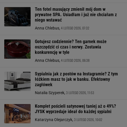
Ten fotel masujący zmienił mój dom w
prywatne SPA. Usiadłam i już nie chciałam z
niego wstawać
4 LUTEGO 2026, 07:32
Anna Chlebus,
Gotujesz codziennie? Ten garnek może
oszczędzić ci czas i nerwy. Zostawia
konkurencję w tyle
4 LUTEGO 2026, 06:38
Anna Chlebus,
Sypialnia jak z postów na Instagramie? Z tym
łóżkiem masz to jak w banku. Efektowny
zagłówek
3 LUTEGO 2026, 11:53
Natalia Szyperek,
Komplet pościeli satynowej taniej aż o 49%?
JYSK wyprzedaje ideał do każdej sypialni
3 LUTEGO 2026, 10:02
Katarzyna Olejarczyk,