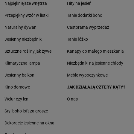
Najpiękniejsze wnętrza
Hity na jesień
Przepiękny wzór w listki
Tanie dodatki boho
Naturalny dywan
Castorama wyprzedaż
Jesienny niezbędnik
Tanie łóżko
Sztuczne rośliny jak żywe
Kanapy do małego mieszkania
Klimatyczna lampa
Niezbędniki na jesienne chłody
Jesienny balkon
Meble wypoczynkowe
Kino domowe
JAK DZIAŁAJĄ CZTERY KĄTY?
Welur czy len
O nas
Styl boho loft za grosze
Dekoracje jesienne na okna