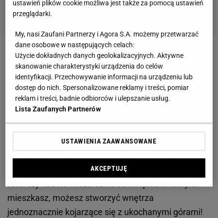
ustawień plików cookie możliwa jest także za pomocą ustawień
przeglądarki.
My, nasi Zaufani Partnerzy i Agora S.A. możemy przetwarzać
dane osobowe w następujących celach:
Uwielbiasz góry, wysokie szczyty i długie wędrówki
Użycie dokładnych danych geolokalizacyjnych. Aktywne
skanowanie charakterystyki urządzenia do celów
górskimi szlakami? Podoba ci się moda góralska i
identyfikacji. Przechowywanie informacji na urządzeniu lub
wnętrza urządzone w tym stylu? Nie musisz ruszać
dostęp do nich. Spersonalizowane reklamy i treści, pomiar
się z domu, aby poczuć się niczym w górskim
reklam i treści, badnie odbiorców i ulepszanie usług.
Lista Zaufanych Partnerów
pensjonacie. Możesz przenieść ten klimat do
swojego domu - wystarczy, że udekorujesz
mieszkanie dodatkami w góralskim stylu. W ten
USTAWIENIA ZAAWANSOWANE
klimat wprowadzi cię fototapeta z górską panoramą,
drewniane meble nawiązujące do tylu góralskiego,
AKCEPTUJĘ
fotel czy kubek. Niezależnie od miejsca w którym
mieszkasz, możesz stworzyć wnętrza
jednoznacznie kojarzące się z ukochanymi górami!