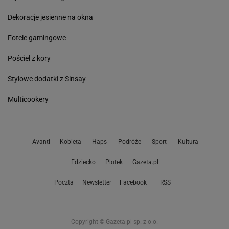
Dekoracje jesienne na okna
Fotele gamingowe
Pościel z kory
Stylowe dodatki z Sinsay
Multicookery
Avanti
Kobieta
Haps
Podróże
Sport
Kultura
Edziecko
Plotek
Gazeta.pl
Poczta
Newsletter
Facebook
RSS
Copyright © Gazeta.pl sp. z o.o.