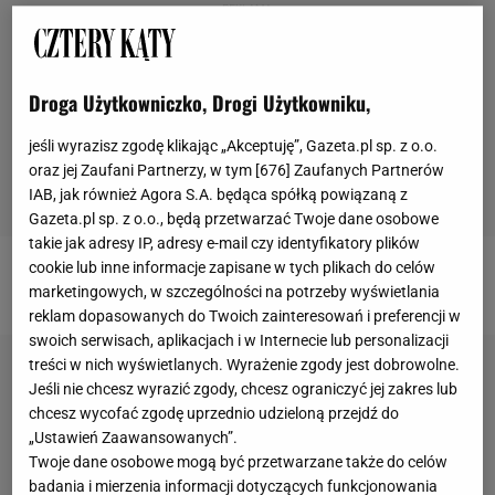
Droga Użytkowniczko, Drogi Użytkowniku,
jeśli wyrazisz zgodę klikając „Akceptuję”, Gazeta.pl sp. z o.o.
oraz jej Zaufani Partnerzy, w tym [
676
] Zaufanych Partnerów
IAB, jak również Agora S.A. będąca spółką powiązaną z
Gazeta.pl sp. z o.o., będą przetwarzać Twoje dane osobowe
takie jak adresy IP, adresy e-mail czy identyfikatory plików
cookie lub inne informacje zapisane w tych plikach do celów
Góralskie dodatki tworzą klimat
marketingowych, w szczególności na potrzeby wyświetlania
reklam dopasowanych do Twoich zainteresowań i preferencji w
swoich serwisach, aplikacjach i w Internecie lub personalizacji
treści w nich wyświetlanych. Wyrażenie zgody jest dobrowolne.
Jeśli nie chcesz wyrazić zgody, chcesz ograniczyć jej zakres lub
chcesz wycofać zgodę uprzednio udzieloną przejdź do
„Ustawień Zaawansowanych”.
Twoje dane osobowe mogą być przetwarzane także do celów
badania i mierzenia informacji dotyczących funkcjonowania