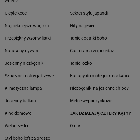
wnętrz
Ciepłe koce
Sekret stylu japandi
Najpiękniejsze wnętrza
Hity na jesień
Przepiękny wzór w listki
Tanie dodatki boho
Naturalny dywan
Castorama wyprzedaż
Jesienny niezbędnik
Tanie łóżko
Sztuczne rośliny jak żywe
Kanapy do małego mieszkania
Klimatyczna lampa
Niezbędniki na jesienne chłody
Jesienny balkon
Meble wypoczynkowe
Kino domowe
JAK DZIAŁAJĄ CZTERY KĄTY?
Welur czy len
O nas
Styl boho loft za grosze