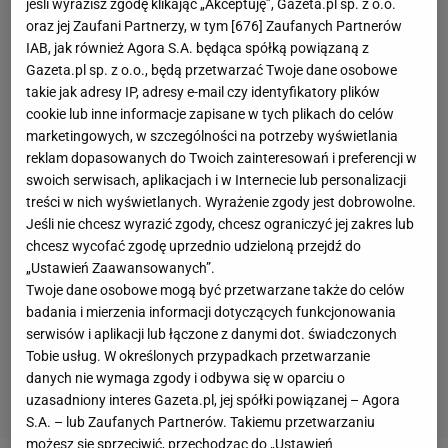
jeśli wyrazisz zgodę klikając „Akceptuję”, Gazeta.pl sp. z o.o.
oraz jej Zaufani Partnerzy, w tym [
676
] Zaufanych Partnerów
IAB, jak również Agora S.A. będąca spółką powiązaną z
Gazeta.pl sp. z o.o., będą przetwarzać Twoje dane osobowe
takie jak adresy IP, adresy e-mail czy identyfikatory plików
cookie lub inne informacje zapisane w tych plikach do celów
marketingowych, w szczególności na potrzeby wyświetlania
reklam dopasowanych do Twoich zainteresowań i preferencji w
swoich serwisach, aplikacjach i w Internecie lub personalizacji
treści w nich wyświetlanych. Wyrażenie zgody jest dobrowolne.
Jeśli nie chcesz wyrazić zgody, chcesz ograniczyć jej zakres lub
chcesz wycofać zgodę uprzednio udzieloną przejdź do
„Ustawień Zaawansowanych”.
Twoje dane osobowe mogą być przetwarzane także do celów
badania i mierzenia informacji dotyczących funkcjonowania
serwisów i aplikacji lub łączone z danymi dot. świadczonych
Tobie usług. W określonych przypadkach przetwarzanie
danych nie wymaga zgody i odbywa się w oparciu o
uzasadniony interes Gazeta.pl, jej spółki powiązanej – Agora
S.A. – lub Zaufanych Partnerów. Takiemu przetwarzaniu
możesz się sprzeciwić, przechodząc do „Ustawień