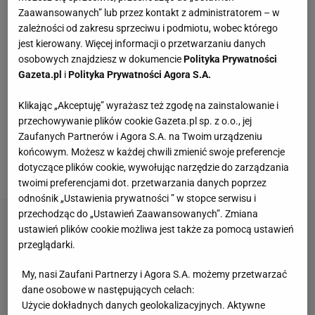
Zaawansowanych” lub przez kontakt z administratorem – w
zależności od zakresu sprzeciwu i podmiotu, wobec którego
jest kierowany. Więcej informacji o przetwarzaniu danych
osobowych znajdziesz w dokumencie
Polityka Prywatności
Kwiaty w prezencie ślubnym odchodzą w
Gazeta.pl
i
Polityka Prywatności Agora S.A.
zapomnienie. Nowożeńcy wolą praktyczne
rozwiązania. Najbardziej popularnym upominkiem
Klikając „Akceptuję” wyrażasz też zgodę na zainstalowanie i
przechowywanie plików cookie Gazeta.pl sp. z o.o., jej
stały się wina. Młoda para często na zaproszeniu
Zaufanych Partnerów i Agora S.A. na Twoim urządzeniu
umieszcza zabawny wierszyk sugerujący, jakiego
końcowym. Możesz w każdej chwili zmienić swoje preferencje
drobiazgu oczekuje zamiast kwiatów.
dotyczące plików cookie, wywołując narzędzie do zarządzania
twoimi preferencjami dot. przetwarzania danych poprzez
odnośnik „Ustawienia prywatności ” w stopce serwisu i
przechodząc do „Ustawień Zaawansowanych”. Zmiana
ustawień plików cookie możliwa jest także za pomocą ustawień
przeglądarki.
My, nasi Zaufani Partnerzy i Agora S.A. możemy przetwarzać
dane osobowe w następujących celach:
Użycie dokładnych danych geolokalizacyjnych. Aktywne