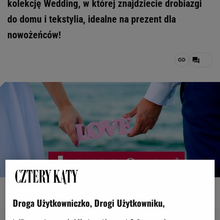
kolekcję Wedding, w której znajdziecie drobiazgi
do domu i tekstylia, idealne na prezent dla
nowożeńców!
Fot. Home&you, kolaż ładnydom
Droga Użytkowniczko, Drogi Użytkowniku,