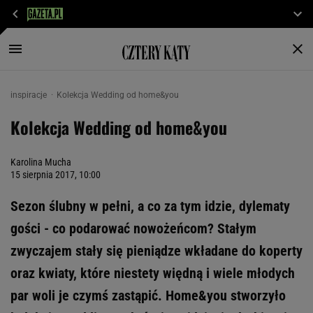
inspiracje
Kolekcja Wedding od home&you
Kolekcja Wedding od home&you
Karolina Mucha
15 sierpnia 2017, 10:00
Sezon ślubny w pełni, a co za tym idzie, dylematy
gości - co podarować nowożeńcom? Stałym
zwyczajem stały się pieniądze wkładane do koperty
oraz kwiaty, które niestety więdną i wiele młodych
par woli je czymś zastąpić. Home&you stworzyło