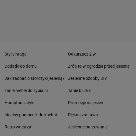
Styl vintage
Odkurzacz 2 w 1
Dodatki do domu
Zrób to w ogrodzie przed jesienią
Jak zadbać o storczyki jesienią?
Jesienne ozdoby DIY
Tanie meble do sypialni
Tanie biurka
Hamptons style
Promocje na jesień
Idealny pomocnik do kuchni
Piękna zastawa
Retro wnętrza
Jesienne ogrzewanie