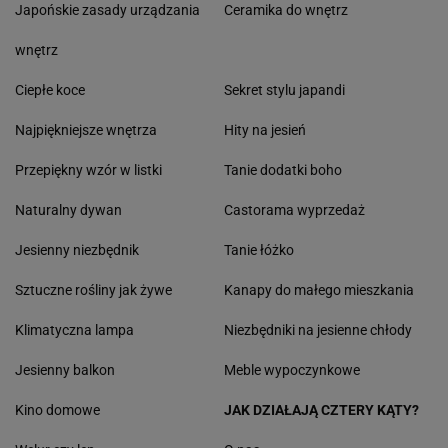
Japońskie zasady urządzania
Ceramika do wnętrz
wnętrz
Ciepłe koce
Sekret stylu japandi
Najpiękniejsze wnętrza
Hity na jesień
Przepiękny wzór w listki
Tanie dodatki boho
Naturalny dywan
Castorama wyprzedaż
Jesienny niezbędnik
Tanie łóżko
Sztuczne rośliny jak żywe
Kanapy do małego mieszkania
Klimatyczna lampa
Niezbędniki na jesienne chłody
Jesienny balkon
Meble wypoczynkowe
Kino domowe
JAK DZIAŁAJĄ CZTERY KĄTY?