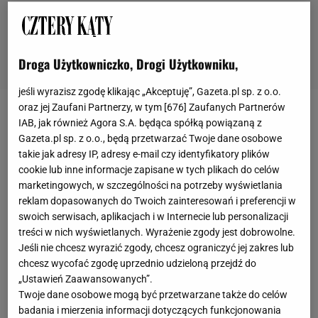
Droga Użytkowniczko, Drogi Użytkowniku,
jeśli wyrazisz zgodę klikając „Akceptuję”, Gazeta.pl sp. z o.o.
oraz jej Zaufani Partnerzy, w tym [
676
] Zaufanych Partnerów
Stoły rozkładane do małych salonów
IAB, jak również Agora S.A. będąca spółką powiązaną z
Gazeta.pl sp. z o.o., będą przetwarzać Twoje dane osobowe
takie jak adresy IP, adresy e-mail czy identyfikatory plików
Masz niewiele miejsca w salonie lub jadalni, a zależy
cookie lub inne informacje zapisane w tych plikach do celów
Ci na meblu, przy którym wygodnie zasiądzie cała
marketingowych, w szczególności na potrzeby wyświetlania
rodzina? Chcesz wstawić do pomieszczenia
reklam dopasowanych do Twoich zainteresowań i preferencji w
swoich serwisach, aplikacjach i w Internecie lub personalizacji
dodatkowy mebel, ale robi się coraz ciaśniej?
treści w nich wyświetlanych. Wyrażenie zgody jest dobrowolne.
Strzałem w dziesiątkę będzie stół rozkładany! To
Jeśli nie chcesz wyrazić zgody, chcesz ograniczyć jej zakres lub
praktyczne i bardzo wygodne rozwiązanie, które
chcesz wycofać zgodę uprzednio udzieloną przejdź do
„Ustawień Zaawansowanych”.
sprawdzi się we wnętrzach zarówno klasycznych,
Twoje dane osobowe mogą być przetwarzane także do celów
jak i nowoczesnych.
badania i mierzenia informacji dotyczących funkcjonowania