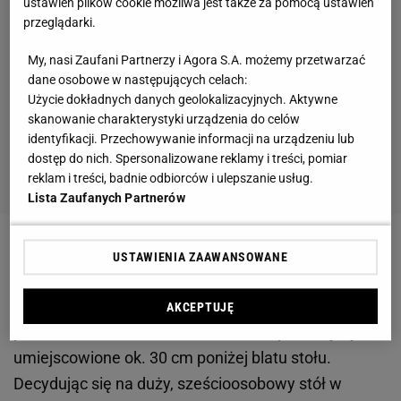
ustawień plików cookie możliwa jest także za pomocą ustawień
przeglądarki.
My, nasi Zaufani Partnerzy i Agora S.A. możemy przetwarzać
dane osobowe w następujących celach:
Użycie dokładnych danych geolokalizacyjnych. Aktywne
skanowanie charakterystyki urządzenia do celów
identyfikacji. Przechowywanie informacji na urządzeniu lub
dostęp do nich. Spersonalizowane reklamy i treści, pomiar
reklam i treści, badnie odbiorców i ulepszanie usług.
Lista Zaufanych Partnerów
Przy stole każdy powinien mieć do dyspozycji
USTAWIENIA ZAAWANSOWANE
powierzchnię o wymiarach prostokąta 60x40 cm.
Wysokość stołu powinna z kolei znajdować się w
AKCEPTUJĘ
przedziale ok. 70–75 cm, a siedziska powinny być
umiejscowione ok. 30 cm poniżej blatu stołu.
Decydując się na duży, sześcioosobowy stół w