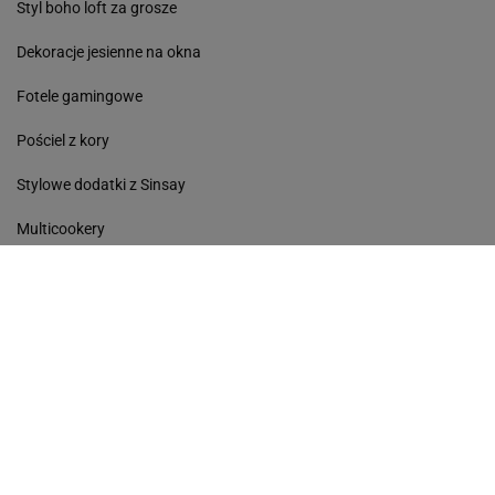
Styl boho loft za grosze
Dekoracje jesienne na okna
Fotele gamingowe
Pościel z kory
Stylowe dodatki z Sinsay
Multicookery
Avanti
Kobieta
Haps
Podróże
Sport
Kultura
Edziecko
Plotek
Gazeta.pl
Poczta
Newsletter
Facebook
RSS
Copyright © Gazeta.pl sp. z o.o.