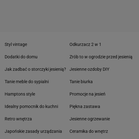
Styl vintage
Odkurzacz 2 w 1
Dodatki do domu
Zrób to w ogrodzie przed jesienią
Jak zadbać o storczyki jesienią?
Jesienne ozdoby DIY
Tanie meble do sypialni
Tanie biurka
Hamptons style
Promocje na jesień
Idealny pomocnik do kuchni
Piękna zastawa
Retro wnętrza
Jesienne ogrzewanie
Japońskie zasady urządzania
Ceramika do wnętrz