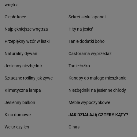
wnętrz
Ciepłe koce
Sekret stylu japandi
Najpiękniejsze wnętrza
Hity na jesień
Przepiękny wzór w listki
Tanie dodatki boho
Naturalny dywan
Castorama wyprzedaż
Jesienny niezbędnik
Tanie łóżko
Sztuczne rośliny jak żywe
Kanapy do małego mieszkania
Klimatyczna lampa
Niezbędniki na jesienne chłody
Jesienny balkon
Meble wypoczynkowe
Kino domowe
JAK DZIAŁAJĄ CZTERY KĄTY?
Welur czy len
O nas