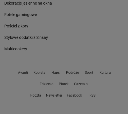
Dekoracje jesienne na okna
Fotele gamingowe
Pościel z kory
Stylowe dodatki z Sinsay
Multicookery
Avanti
Kobieta
Haps
Podróże
Sport
Kultura
Edziecko
Plotek
Gazeta.pl
Poczta
Newsletter
Facebook
RSS
Copyright © Gazeta.pl sp. z o.o.