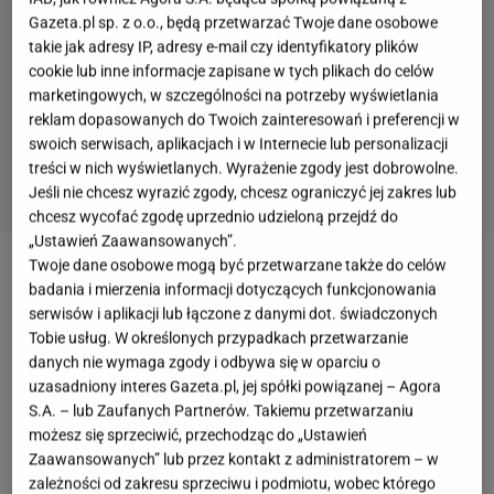
Gazeta.pl sp. z o.o., będą przetwarzać Twoje dane osobowe
takie jak adresy IP, adresy e-mail czy identyfikatory plików
cookie lub inne informacje zapisane w tych plikach do celów
marketingowych, w szczególności na potrzeby wyświetlania
reklam dopasowanych do Twoich zainteresowań i preferencji w
swoich serwisach, aplikacjach i w Internecie lub personalizacji
treści w nich wyświetlanych. Wyrażenie zgody jest dobrowolne.
Jeśli nie chcesz wyrazić zgody, chcesz ograniczyć jej zakres lub
chcesz wycofać zgodę uprzednio udzieloną przejdź do
„Ustawień Zaawansowanych”.
Twoje dane osobowe mogą być przetwarzane także do celów
Dąb, czyli siła i wytrzymałość
badania i mierzenia informacji dotyczących funkcjonowania
serwisów i aplikacji lub łączone z danymi dot. świadczonych
Tobie usług. W określonych przypadkach przetwarzanie
Nie tylko meble i podłogi drewniane, ale też inne
danych nie wymaga zgody i odbywa się w oparciu o
wyroby z dębu cenione są za ich długowieczność i
uzasadniony interes Gazeta.pl, jej spółki powiązanej – Agora
wytrzymałość. Czasami zdarza się, że ktoś posiada
S.A. – lub Zaufanych Partnerów. Takiemu przetwarzaniu
dębową szafę otrzymaną w spadku po babci -
możesz się sprzeciwić, przechodząc do „Ustawień
Zaawansowanych” lub przez kontakt z administratorem – w
niekiedy w całkiem dobrym stanie. Jest to jeden z
zależności od zakresu sprzeciwu i podmiotu, wobec którego