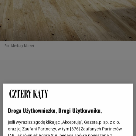
Fot. Merkury Market
Droga Użytkowniczko, Drogi Użytkowniku,
jeśli wyrazisz zgodę klikając „Akceptuję”, Gazeta.pl sp. z o.o.
oraz jej Zaufani Partnerzy, w tym [
676
] Zaufanych Partnerów
IAB, jak również Agora S.A. będąca spółką powiązaną z