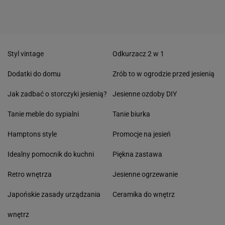
Styl vintage
Odkurzacz 2 w 1
Dodatki do domu
Zrób to w ogrodzie przed jesienią
Jak zadbać o storczyki jesienią?
Jesienne ozdoby DIY
Tanie meble do sypialni
Tanie biurka
Hamptons style
Promocje na jesień
Idealny pomocnik do kuchni
Piękna zastawa
Retro wnętrza
Jesienne ogrzewanie
Japońskie zasady urządzania
Ceramika do wnętrz
wnętrz