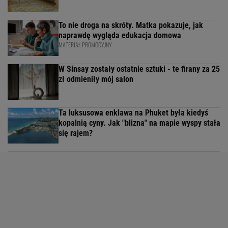
To nie droga na skróty. Matka pokazuje, jak
naprawdę wygląda edukacja domowa
MATERIAŁ PROMOCYJNY
W Sinsay zostały ostatnie sztuki - te firany za 25
zł odmieniły mój salon
Ta luksusowa enklawa na Phuket była kiedyś
kopalnią cyny. Jak "blizna" na mapie wyspy stała
się rajem?