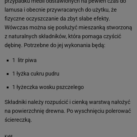
przypadku mebli odstawionych na pewien czas do
lamusa i obecnie przywracanych do użytku, że
fizyczne oczyszczanie da zbyt słabe efekty.
Wówczas można się posłużyć mieszanką stworzoną
z naturalnych składników, która pomaga czyścić
dębinę. Potrzebne do jej wykonania będą:
1 litr piwa
1 łyżka cukru pudru
1 łyżeczka wosku pszczelego
Składniki należy rozpuścić i cienką warstwą nałożyć
na powierzchnię drewna. Po wyschnięciu polerować
ściereczką.
KaM