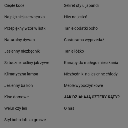
Ciepłe koce
Sekret stylu japandi
Najpiękniejsze wnętrza
Hity na jesień
Przepiękny wzór w listki
Tanie dodatki boho
Naturalny dywan
Castorama wyprzedaż
Jesienny niezbędnik
Tanie łóżko
Sztuczne rośliny jak żywe
Kanapy do małego mieszkania
Klimatyczna lampa
Niezbędniki na jesienne chłody
Jesienny balkon
Meble wypoczynkowe
Kino domowe
JAK DZIAŁAJĄ CZTERY KĄTY?
Welur czy len
O nas
Styl boho loft za grosze