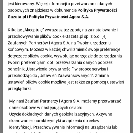
dowodów na to, że drewniane przedmioty wykonane
jest kierowany. Więcej informacji o przetwarzaniu danych
z tego drzewa, o ile nie są przechowywane w
osobowych znajdziesz w dokumencie
Polityka Prywatności
Gazeta.pl
i
Polityka Prywatności Agora S.A.
niewłaściwy sposób, bywają bardzo długowieczne.
Klikając „Akceptuję” wyrażasz też zgodę na zainstalowanie i
przechowywanie plików cookie Gazeta.pl sp. z o.o., jej
Zaufanych Partnerów i Agora S.A. na Twoim urządzeniu
końcowym. Możesz w każdej chwili zmienić swoje preferencje
dotyczące plików cookie, wywołując narzędzie do zarządzania
twoimi preferencjami dot. przetwarzania danych poprzez
odnośnik „Ustawienia prywatności ” w stopce serwisu i
przechodząc do „Ustawień Zaawansowanych”. Zmiana
ustawień plików cookie możliwa jest także za pomocą ustawień
przeglądarki.
My, nasi Zaufani Partnerzy i Agora S.A. możemy przetwarzać
dane osobowe w następujących celach:
Użycie dokładnych danych geolokalizacyjnych. Aktywne
skanowanie charakterystyki urządzenia do celów
identyfikacji. Przechowywanie informacji na urządzeniu lub