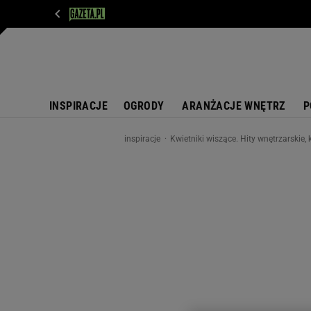
WIADOMOŚCI
NEXT
SPORT
PLOTEK
D
INSPIRACJE
OGRODY
ARANŻACJE WNĘTRZ
P
inspiracje
Kwietniki wiszące. Hity wnętrzarskie,