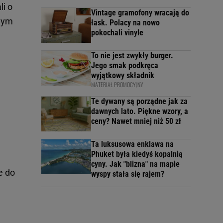
i o
Vintage gramofony wracają do
żdym
łask. Polacy na nowo
pokochali vinyle
To nie jest zwykły burger.
Jego smak podkręca
wyjątkowy składnik
MATERIAŁ PROMOCYJNY
Te dywany są porządne jak za
dawnych lato. Piękne wzory, a
ceny? Nawet mniej niż 50 zł
Ta luksusowa enklawa na
Phuket była kiedyś kopalnią
cyny. Jak "blizna" na mapie
e do
wyspy stała się rajem?