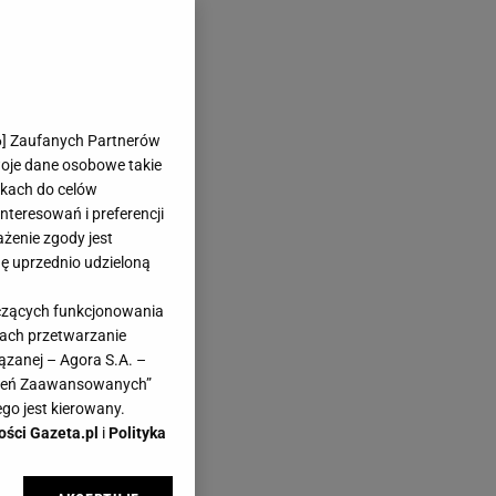
6
] Zaufanych Partnerów
woje dane osobowe takie
likach do celów
teresowań i preferencji
ażenie zgody jest
dę uprzednio udzieloną
yczących funkcjonowania
kach przetwarzanie
ązanej – Agora S.A. –
awień Zaawansowanych”
go jest kierowany.
ości Gazeta.pl
i
Polityka