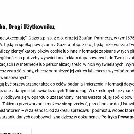
ko, Drogi Użytkowniku,
jąc „Akceptuję”, Gazeta.pl sp. z o.o. oraz jej Zaufani Partnerzy, w tym [
67
.A. będąca spółką powiązaną z Gazeta.pl sp. z o.o., będą przetwarzać T
ail czy identyfikatory plików cookie lub inne informacje zapisane w tych p
gólności na potrzeby wyświetlania reklam dopasowanych do Twoich zain
acjach i w Internecie lub personalizacji treści w nich wyświetlanych. Wyr
cesz wyrazić zgody, chcesz ograniczyć jej zakres lub chcesz wycofać zgo
aawansowanych”.
 być przetwarzane także do celów badania i mierzenia informacji dot
 łączone z danymi dot. świadczonych Tobie usług. W określonych przypad
i odbywa się w oparciu o uzasadniony interes Gazeta.pl, jej spółki powi
. Takiemu przetwarzaniu możesz się sprzeciwić, przechodząc do „Ust
nistratorem – w zależności od zakresu sprzeciwu i podmiotu, wobec które
etwarzaniu danych osobowych znajdziesz w dokumencie
Polityka Prywatn
ity wnętrzarskie, które modnie