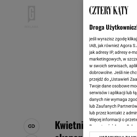
Droga Użytkownicz
jeśli wyrazisz zgodę klika
IAB, jak również Agora S
jak adresy IP, adresy e-m
marketingowych, w szcze
w swoich serwisach, aplik
dobrowolne. Jeśli nie ch
przejdź do „Ustawień Z
Twoje dane osobowe mogą
serwisów i aplikacji lub
danych nie wymaga zgody 
lub Zaufanych Partnerów
lub przez kontakt z admi
Więcej informacji o prz
Kwietniki wiszące. H
Prywatności Agora S.A.