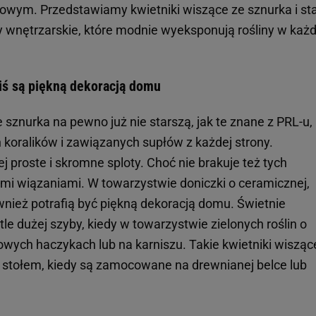
wym. Przedstawiamy kwietniki wiszące ze sznurka i stal
hity wnętrzarskie, które modnie wyeksponują rośliny w ka
ziś są piękną dekoracją domu
sznurka na pewno już nie starszą, jak te znane z PRL-u,
koralików i zawiązanych supłów z każdej strony.
j proste i skromne sploty. Choć nie brakuje też tych
mi wiązaniami. W towarzystwie doniczki o ceramicznej,
wnież potrafią być piękną dekoracją domu. Świetnie
le dużej szyby, kiedy w towarzystwie zielonych roślin o
owych haczykach lub na karniszu. Takie kwietniki wisząc
 stołem, kiedy są zamocowane na drewnianej belce lub