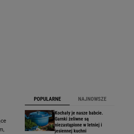
POPULARNE
NAJNOWSZE
Kochały je nasze babcie.
Garnki żeliwne są
ące
niezastąpione w letniej i
m,
jesiennej kuchni