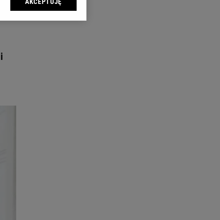
AKCEPTUJĘ
l sp. z o.o., jej
ić swoje preferencje
arzania danych poprzez
ych”. Zmiana ustawień
i
ach:
 celów identyfikacji.
omiar reklam i treści,