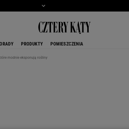
ZIECKO
MOTO
ORADY
PRODUKTY
POMIESZCZENIA
 które modnie eksponują rośliny