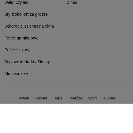
Welur czy len
O nas
Styl boho loft za grosze
Dekoracje jesienne na okna
Fotele gamingowe
Pościel z kory
Stylowe dodatki z Sinsay
Multicookery
Avanti
Kobieta
Haps
Podróże
Sport
Kultura
Edziecko
Plotek
Gazeta.pl
Poczta
Newsletter
Facebook
RSS