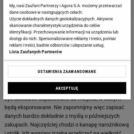
My, nasi Zaufani Partnerzy i Agora S.A. możemy przetwarzać
dane osobowe w następujących celach:
Użycie dokładnych danych geolokalizacyjnych. Aktywne
skanowanie charakterystyki urządzenia do celów
meble z palet do ogrodu
identyfikacji. Przechowywanie informacji na urządzeniu lub
dostęp do nich. Spersonalizowane reklamy i treści, pomiar
meble z palet na taras
reklam i treści, badnie odbiorców i ulepszanie usług.
Lista Zaufanych Partnerów
meble z palet na balkon
USTAWIENIA ZAAWANSOWANE
O ile w przypadku ogrodowych nie będzie to miało aż
tak wielkiego znaczenia, to bardzo często meble
AKCEPTUJĘ
tarasowe z palet i
meble ogrodowe
z palet muszą
być dokładnie dopasowane do miejsca, w którym
będą eksponowane. Nie zapomnijmy więc zapisać
danych bardzo dokładnie z myślą o późniejszych
zakupach. Najczęściej chodzi o kanapę narożnikową
i stolik. Ich wymiary trzeba przeliczyć na wielkość