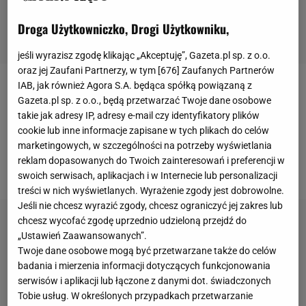
Droga Użytkowniczko, Drogi Użytkowniku,
jeśli wyrazisz zgodę klikając „Akceptuję”, Gazeta.pl sp. z o.o.
oraz jej Zaufani Partnerzy, w tym [
676
] Zaufanych Partnerów
IAB, jak również Agora S.A. będąca spółką powiązaną z
Krok 1. Projekt
Gazeta.pl sp. z o.o., będą przetwarzać Twoje dane osobowe
takie jak adresy IP, adresy e-mail czy identyfikatory plików
Projektując meble z palet, musimy przede
cookie lub inne informacje zapisane w tych plikach do celów
marketingowych, w szczególności na potrzeby wyświetlania
wszystkim zmierzyć przestrzeń, w której chcemy je
reklam dopasowanych do Twoich zainteresowań i preferencji w
umieścić. Najczęściej chodzi o:
swoich serwisach, aplikacjach i w Internecie lub personalizacji
treści w nich wyświetlanych. Wyrażenie zgody jest dobrowolne.
Jeśli nie chcesz wyrazić zgody, chcesz ograniczyć jej zakres lub
chcesz wycofać zgodę uprzednio udzieloną przejdź do
„Ustawień Zaawansowanych”.
Twoje dane osobowe mogą być przetwarzane także do celów
badania i mierzenia informacji dotyczących funkcjonowania
serwisów i aplikacji lub łączone z danymi dot. świadczonych
Tobie usług. W określonych przypadkach przetwarzanie