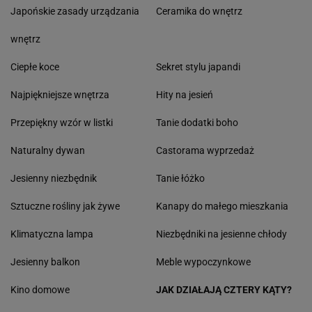
Japońskie zasady urządzania
Ceramika do wnętrz
wnętrz
Ciepłe koce
Sekret stylu japandi
Najpiękniejsze wnętrza
Hity na jesień
Przepiękny wzór w listki
Tanie dodatki boho
Naturalny dywan
Castorama wyprzedaż
Jesienny niezbędnik
Tanie łóżko
Sztuczne rośliny jak żywe
Kanapy do małego mieszkania
Klimatyczna lampa
Niezbędniki na jesienne chłody
Jesienny balkon
Meble wypoczynkowe
Kino domowe
JAK DZIAŁAJĄ CZTERY KĄTY?