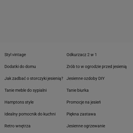
Styl vintage
Odkurzacz 2 w 1
Dodatki do domu
Zrób to w ogrodzie przed jesienią
Jak zadbać o storczyki jesienią?
Jesienne ozdoby DIY
Tanie meble do sypialni
Tanie biurka
Hamptons style
Promocje na jesień
Idealny pomocnik do kuchni
Piękna zastawa
Retro wnętrza
Jesienne ogrzewanie