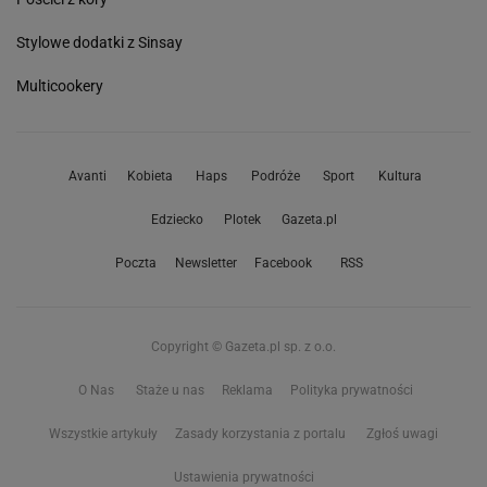
Stylowe dodatki z Sinsay
Multicookery
Avanti
Kobieta
Haps
Podróże
Sport
Kultura
Edziecko
Plotek
Gazeta.pl
Poczta
Newsletter
Facebook
RSS
Copyright © Gazeta.pl sp. z o.o.
O Nas
Staże u nas
Reklama
Polityka prywatności
Wszystkie artykuły
Zasady korzystania z portalu
Zgłoś uwagi
Ustawienia prywatności