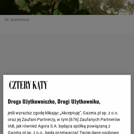
fot. shutterstock
Droga Użytkowniczko, Drogi Użytkowniku,
jeśli wyrazisz zgodę klikając „Akceptuję”, Gazeta.pl sp. z o.o.
oraz jej Zaufani Partnerzy, w tym [
676
] Zaufanych Partnerów
IAB, jak również Agora S.A. będąca spółką powiązaną z
Gazeta.pl sp. z o.o., będą przetwarzać Twoje dane osobowe