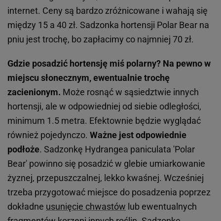
internet. Ceny są bardzo zróżnicowane i wahają się
między 15 a 40 zł. Sadzonka hortensji Polar Bear na
pniu jest trochę, bo zapłacimy co najmniej 70 zł.
Gdzie posadzić hortensję miś polarny? Na pewno w
miejscu słonecznym, ewentualnie trochę
zacienionym.
Może rosnąć w sąsiedztwie innych
hortensji, ale w odpowiedniej od siebie odległości,
minimum 1.5 metra. Efektownie będzie wyglądać
również pojedynczo.
Ważne jest odpowiednie
podłoże
. Sadzonkę Hydrangea paniculata 'Polar
Bear' powinno się posadzić w glebie umiarkowanie
żyznej, przepuszczalnej, lekko kwaśnej. Wcześniej
trzeba przygotować miejsce do posadzenia poprzez
dokładne
usunięcie chwastów
lub ewentualnych
fragmentów korzeni innych roślin. Sadzonkę