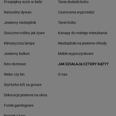
Przepiękny wzór w listki
Tanie dodatki boho
Naturalny dywan
Castorama wyprzedaż
Jesienny niezbędnik
Tanie łóżko
Sztuczne rośliny jak żywe
Kanapy do małego mieszkania
Klimatyczna lampa
Niezbędniki na jesienne chłody
Jesienny balkon
Meble wypoczynkowe
Kino domowe
JAK DZIAŁAJĄ CZTERY KĄTY?
Welur czy len
O nas
Styl boho loft za grosze
Dekoracje jesienne na okna
Fotele gamingowe
Pościel z kory