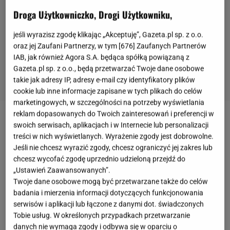
Droga Użytkowniczko, Drogi Użytkowniku,
jeśli wyrazisz zgodę klikając „Akceptuję”, Gazeta.pl sp. z o.o.
oraz jej Zaufani Partnerzy, w tym [
676
] Zaufanych Partnerów
IAB, jak również Agora S.A. będąca spółką powiązaną z
Gazeta.pl sp. z o.o., będą przetwarzać Twoje dane osobowe
takie jak adresy IP, adresy e-mail czy identyfikatory plików
cookie lub inne informacje zapisane w tych plikach do celów
marketingowych, w szczególności na potrzeby wyświetlania
reklam dopasowanych do Twoich zainteresowań i preferencji w
Jakie powinny być płytki na taras i płytki na
swoich serwisach, aplikacjach i w Internecie lub personalizacji
treści w nich wyświetlanych. Wyrażenie zgody jest dobrowolne.
balkon?
Jeśli nie chcesz wyrazić zgody, chcesz ograniczyć jej zakres lub
chcesz wycofać zgodę uprzednio udzieloną przejdź do
Płytki na taras oraz płytki na balkon to nie pierwszy
„Ustawień Zaawansowanych”.
lepszy produkt, jaki zobaczysz w sklepie
Twoje dane osobowe mogą być przetwarzane także do celów
badania i mierzenia informacji dotyczących funkcjonowania
budowlanym.
Płytki
tarasowe lub balkonowe muszą
serwisów i aplikacji lub łączone z danymi dot. świadczonych
wyróżniać się pomiędzy innymi pewnymi
Tobie usług. W określonych przypadkach przetwarzanie
parametrami, aby mogły Ci służyć odpowiednio.
danych nie wymaga zgody i odbywa się w oparciu o