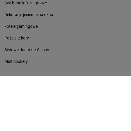
Styl boho loft za grosze
Dekoracje jesienne na okna
Fotele gamingowe
Pościel z kory
Stylowe dodatki z Sinsay
Multicookery
Avanti
Kobieta
Haps
Podróże
Sport
Kultura
Edziecko
Plotek
Gazeta.pl
Poczta
Newsletter
Facebook
RSS