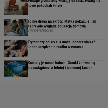
Vintage gramofony wracają do łask. Polacy na
nowo pokochali vinyle
To nie droga na skróty. Matka pokazuje, jak
naprawdę wygląda edukacja domowa
MATERIAŁ PROMOCYJNY
Trymer czy golarka, a może jednorazówka?
Jedno urządzenie rzadko wystarcza
Kochały je nasze babcie. Garnki żeliwne są
niezastąpione w letniej i jesiennej kuchni