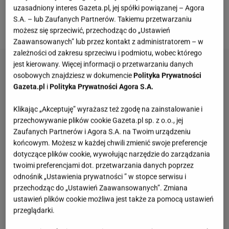
uzasadniony interes Gazeta.pl, jej spółki powiązanej – Agora
Zadbaj zatem koniecznie o to, by zakupione przez
S.A. – lub Zaufanych Partnerów. Takiemu przetwarzaniu
Ciebie produkty posiadały odpowiednie cechy.
możesz się sprzeciwić, przechodząc do „Ustawień
Zaawansowanych” lub przez kontakt z administratorem – w
zależności od zakresu sprzeciwu i podmiotu, wobec którego
jest kierowany. Więcej informacji o przetwarzaniu danych
osobowych znajdziesz w dokumencie
Polityka Prywatności
Gazeta.pl
i
Polityka Prywatności Agora S.A.
Klikając „Akceptuję” wyrażasz też zgodę na zainstalowanie i
przechowywanie plików cookie Gazeta.pl sp. z o.o., jej
Zaufanych Partnerów i Agora S.A. na Twoim urządzeniu
końcowym. Możesz w każdej chwili zmienić swoje preferencje
dotyczące plików cookie, wywołując narzędzie do zarządzania
twoimi preferencjami dot. przetwarzania danych poprzez
odnośnik „Ustawienia prywatności ” w stopce serwisu i
przechodząc do „Ustawień Zaawansowanych”. Zmiana
ustawień plików cookie możliwa jest także za pomocą ustawień
przeglądarki.