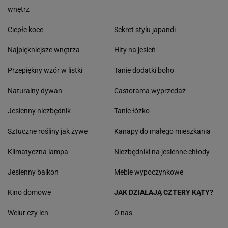
wnętrz
Ciepłe koce
Sekret stylu japandi
Najpiękniejsze wnętrza
Hity na jesień
Przepiękny wzór w listki
Tanie dodatki boho
Naturalny dywan
Castorama wyprzedaż
Jesienny niezbędnik
Tanie łóżko
Sztuczne rośliny jak żywe
Kanapy do małego mieszkania
Klimatyczna lampa
Niezbędniki na jesienne chłody
Jesienny balkon
Meble wypoczynkowe
Kino domowe
JAK DZIAŁAJĄ CZTERY KĄTY?
Welur czy len
O nas