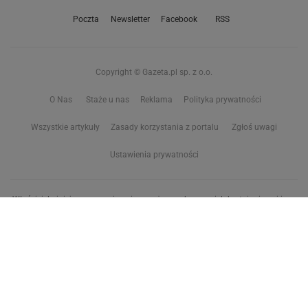
Poczta
Newsletter
Facebook
RSS
Copyright © Gazeta.pl sp. z o.o.
O Nas
Staże u nas
Reklama
Polityka prywatności
Wszystkie artykuły
Zasady korzystania z portalu
Zgłoś uwagi
Ustawienia prywatności
Właściciel niniejszego serwisu nie wyraża zgody na zwielokrotnianie ani inne
korzystanie z utworów rozpowszechnionych w tym serwisie, w celu
eksploracji tekstów i danych. Więcej informacji w
zastrzeżeniu dot. eksploracji tekstów i danych
Treści z
serwisów internetowych Grupy Wyborcza.pl
oraz serwisu tokfm.pl
prezentujemy w ramach komercyjnej współpracy z ich wydawcami:
Wyborcza sp. z o.o. oraz Grupą Radiową Agory sp. z o.o.
Wybrane treści z serwisu Sport.pl są dostępne po wykupieniu płatnej