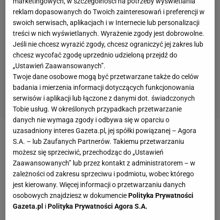
marketingowych, w szczególności na potrzeby wyświetlania
reklam dopasowanych do Twoich zainteresowań i preferencji w
swoich serwisach, aplikacjach i w Internecie lub personalizacji
treści w nich wyświetlanych. Wyrażenie zgody jest dobrowolne.
Jeśli nie chcesz wyrazić zgody, chcesz ograniczyć jej zakres lub
chcesz wycofać zgodę uprzednio udzieloną przejdź do
„Ustawień Zaawansowanych”.
Twoje dane osobowe mogą być przetwarzane także do celów
badania i mierzenia informacji dotyczących funkcjonowania
serwisów i aplikacji lub łączone z danymi dot. świadczonych
Tobie usług. W określonych przypadkach przetwarzanie
danych nie wymaga zgody i odbywa się w oparciu o
uzasadniony interes Gazeta.pl, jej spółki powiązanej – Agora
Styl rustykalny - jaki to?
S.A. – lub Zaufanych Partnerów. Takiemu przetwarzaniu
możesz się sprzeciwić, przechodząc do „Ustawień
Zaawansowanych” lub przez kontakt z administratorem – w
Styl rustykalny jest bardzo swojski, nawiązuje do
zależności od zakresu sprzeciwu i podmiotu, wobec którego
ludowego klimatu.
Choć na długi czas odszedł w
jest kierowany. Więcej informacji o przetwarzaniu danych
zapomnienie, teraz znowu wpisuje się w
osobowych znajdziesz w dokumencie
Polityka Prywatności
Gazeta.pl
i
Polityka Prywatności Agora S.A.
wnętrzarskie trendy i cieszy coraz większym