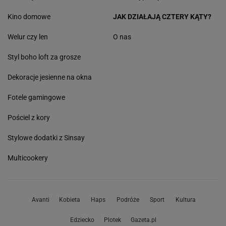
Kino domowe
JAK DZIAŁAJĄ CZTERY KĄTY?
Welur czy len
O nas
Styl boho loft za grosze
Dekoracje jesienne na okna
Fotele gamingowe
Pościel z kory
Stylowe dodatki z Sinsay
Multicookery
Avanti
Kobieta
Haps
Podróże
Sport
Kultura
Edziecko
Plotek
Gazeta.pl