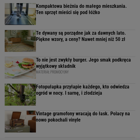
Kompaktowa bieżnia do małego mieszkania.
Ten sprzęt mieści się pod łóżko
Te dywany są porządne jak za dawnych lato.
Piękne wzory, a ceny? Nawet mniej niż 50 zł
To nie jest zwykły burger. Jego smak podkręca
wyjątkowy składnik
MATERIAŁ PROMOCYJNY
Fotopułapka przyłapie każdego, kto odwiedza
ogród w nocy. I sarnę, i złodzieja
Vintage gramofony wracają do łask. Polacy na
nowo pokochali vinyle