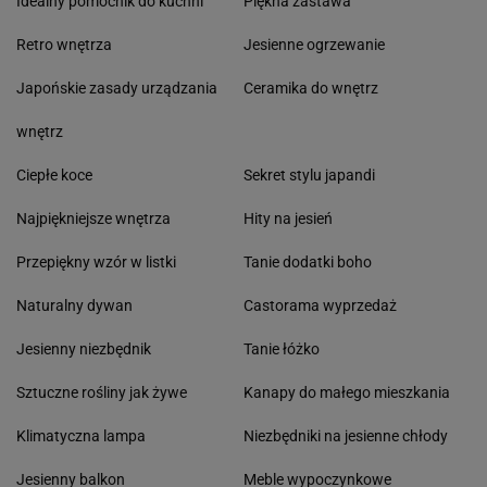
Idealny pomocnik do kuchni
Piękna zastawa
Retro wnętrza
Jesienne ogrzewanie
Japońskie zasady urządzania
Ceramika do wnętrz
wnętrz
Ciepłe koce
Sekret stylu japandi
Najpiękniejsze wnętrza
Hity na jesień
Przepiękny wzór w listki
Tanie dodatki boho
Naturalny dywan
Castorama wyprzedaż
Jesienny niezbędnik
Tanie łóżko
Sztuczne rośliny jak żywe
Kanapy do małego mieszkania
Klimatyczna lampa
Niezbędniki na jesienne chłody
Jesienny balkon
Meble wypoczynkowe