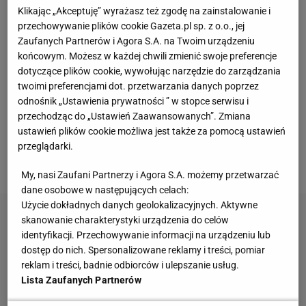
zainteresowaniem, a nawet popularnością. Daje
Klikając „Akceptuję” wyrażasz też zgodę na zainstalowanie i
ogromny potencjał do zaaranżowania wnętrz w
przechowywanie plików cookie Gazeta.pl sp. z o.o., jej
Zaufanych Partnerów i Agora S.A. na Twoim urządzeniu
przytulny i ciepły sposób, śmiało nawiązuje do
końcowym. Możesz w każdej chwili zmienić swoje preferencje
tradycji, spokoju. Rustykalne wnętrza są pełne
dotyczące plików cookie, wywołując narzędzie do zarządzania
spokoju i zdecydowanie poczujesz się nich sielsko i
twoimi preferencjami dot. przetwarzania danych poprzez
odnośnik „Ustawienia prywatności ” w stopce serwisu i
anielsko. Jeśli uwielbiasz pastelowe kolory, z całą
przechodząc do „Ustawień Zaawansowanych”. Zmiana
pewnością odnajdziesz się w rustykalnym klimacie.
ustawień plików cookie możliwa jest także za pomocą ustawień
Miłośnicy drewna również znajdą tutaj coś dla
przeglądarki.
siebie.
My, nasi Zaufani Partnerzy i Agora S.A. możemy przetwarzać
dane osobowe w następujących celach:
Użycie dokładnych danych geolokalizacyjnych. Aktywne
skanowanie charakterystyki urządzenia do celów
identyfikacji. Przechowywanie informacji na urządzeniu lub
dostęp do nich. Spersonalizowane reklamy i treści, pomiar
reklam i treści, badnie odbiorców i ulepszanie usług.
Lista Zaufanych Partnerów