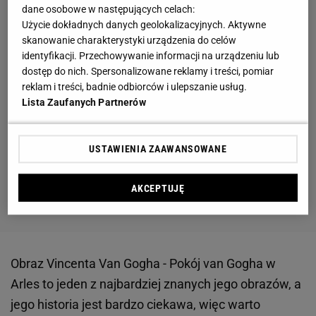
dane osobowe w następujących celach:
Użycie dokładnych danych geolokalizacyjnych. Aktywne
skanowanie charakterystyki urządzenia do celów
identyfikacji. Przechowywanie informacji na urządzeniu lub
dostęp do nich. Spersonalizowane reklamy i treści, pomiar
reklam i treści, badnie odbiorców i ulepszanie usług.
Lista Zaufanych Partnerów
USTAWIENIA ZAAWANSOWANE
AKCEPTUJĘ
Obraz Vincenta Van Gogha - Pokój van Gogha w
Arles to jeden z najbardziej znanych jego obrazów, a
jego historia jest bardzo ciekawa, więc warto