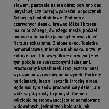
słowem, patrzenie na ten obraz powinno dać
umysłowi, czy raczej wyobraźni, odpoczynek.
Ściany są bladofioletowe. Podłoga z
czerwonych desek. Drewno łóżka i krzeseł
ma kolor żółtego, świeżego masła, pościel i
poduszka to bardzo jasna cytrynowa zieleń.
Narzuta szkarłatna. Zielone okno. Toaletka
pomarańczowa, miednica niebieska. Drzwi w
kolorze bzu. I to wszystko – nic więcej – w
tym pokoju ze spuszczonymi żaluzjami.
Prostokątny kształt mebli raz jeszcze musi
wyrażać niewzruszony odpoczynek. Portrety
na ścianach, lustro i ręcznik i trochę ubrań.
Będę nad tym znów pracował cały dzień, ale
widzisz jak prosty to pomysł. Cienie i
półcienie są stonowane; jest to namalowane
w dowolnych, jednolitych kolorach, jak