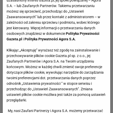
uzasadniony interes Gazeta.pl, jej spółki powiązanej – Agora
S.A. – lub Zaufanych Partnerów. Takiemu przetwarzaniu
możesz się sprzeciwić, przechodząc do „Ustawień
Fot. Pixabay
Zaawansowanych” lub przez kontakt z administratorem – w
zależności od zakresu sprzeciwu i podmiotu, wobec którego
jest kierowany. Więcej informacji o przetwarzaniu danych
osobowych znajdziesz w dokumencie
Polityka Prywatności
Gazeta.pl
i
Polityka Prywatności Agora S.A.
Klikając „Akceptuję” wyrażasz też zgodę na zainstalowanie i
przechowywanie plików cookie Gazeta.pl sp. z o.o., jej
Zaufanych Partnerów i Agora S.A. na Twoim urządzeniu
końcowym. Możesz w każdej chwili zmienić swoje preferencje
dotyczące plików cookie, wywołując narzędzie do zarządzania
twoimi preferencjami dot. przetwarzania danych poprzez
odnośnik „Ustawienia prywatności ” w stopce serwisu i
przechodząc do „Ustawień Zaawansowanych”. Zmiana
ustawień plików cookie możliwa jest także za pomocą ustawień
przeglądarki.
My, nasi Zaufani Partnerzy i Agora S.A. możemy przetwarzać