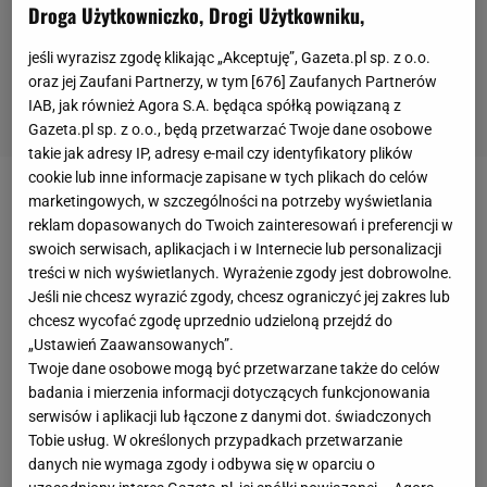
Droga Użytkowniczko, Drogi Użytkowniku,
jeśli wyrazisz zgodę klikając „Akceptuję”, Gazeta.pl sp. z o.o.
oraz jej Zaufani Partnerzy, w tym [
676
] Zaufanych Partnerów
IAB, jak również Agora S.A. będąca spółką powiązaną z
Gazeta.pl sp. z o.o., będą przetwarzać Twoje dane osobowe
takie jak adresy IP, adresy e-mail czy identyfikatory plików
cookie lub inne informacje zapisane w tych plikach do celów
marketingowych, w szczególności na potrzeby wyświetlania
reklam dopasowanych do Twoich zainteresowań i preferencji w
swoich serwisach, aplikacjach i w Internecie lub personalizacji
treści w nich wyświetlanych. Wyrażenie zgody jest dobrowolne.
Jeśli nie chcesz wyrazić zgody, chcesz ograniczyć jej zakres lub
chcesz wycofać zgodę uprzednio udzieloną przejdź do
„Ustawień Zaawansowanych”.
Twoje dane osobowe mogą być przetwarzane także do celów
badania i mierzenia informacji dotyczących funkcjonowania
serwisów i aplikacji lub łączone z danymi dot. świadczonych
Tobie usług. W określonych przypadkach przetwarzanie
danych nie wymaga zgody i odbywa się w oparciu o