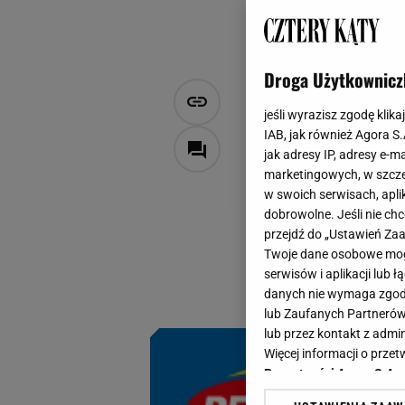
Droga Użytkownicz
Okazja w Pe
jeśli wyrazisz zgodę klika
przestrzeni
IAB, jak również Agora S
jak adresy IP, adresy e-m
marketingowych, w szcze
Natalia Latawiec
w swoich serwisach, aplik
30 maja 2023, 16:20
dobrowolne. Jeśli nie ch
przejdź do „Ustawień Z
Jeśli kochasz ciep
Twoje dane osobowe mogą
dla ciebie! Odtwór
serwisów i aplikacji lub
przestrzeni pomogą
danych nie wymaga zgody 
lub Zaufanych Partnerów
lub przez kontakt z admi
Więcej informacji o prz
Prywatności Agora S.A.