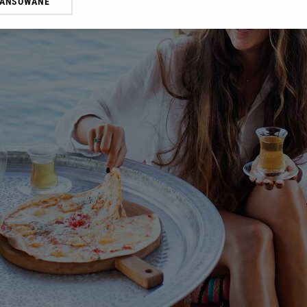
WANSOWANE
żasz też zgodę na zainstalowanie i przechowywanie plików cookie Gazeta.p
gora S.A. na Twoim urządzeniu końcowym. Możesz w każdej chwili zmien
 wywołując narzędzie do zarządzania twoimi preferencjami dot. przetw
ywatności ” w stopce serwisu i przechodząc do „Ustawień Zaawansowan
st także za pomocą ustawień przeglądarki.
rzy i Agora S.A. możemy przetwarzać dane osobowe w następujących cel
 geolokalizacyjnych. Aktywne skanowanie charakterystyki urządzenia do
 na urządzeniu lub dostęp do nich. Spersonalizowane reklamy i treści, p
zanie usług.
Lista Zaufanych Partnerów