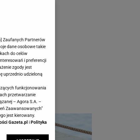
e dodadzą
6
] Zaufanych Partnerów
woje dane osobowe takie
likach do celów
teresowań i preferencji
ażenie zgody jest
dę uprzednio udzieloną
zie czymś idealnym
yczących funkcjonowania
 twojej wyjątkowej
kach przetwarzanie
ązanej – Agora S.A. –
awień Zaawansowanych”
go jest kierowany.
ości Gazeta.pl
i
Polityka