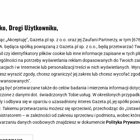
ko, Drogi Użytkowniku,
pco! Tanie dodatki na balkon, któr
jąc „Akceptuję”, Gazeta.pl sp. z o.o. oraz jej Zaufani Partnerzy, w tym [
67
 charakteru
.A. będąca spółką powiązaną z Gazeta.pl sp. z o.o., będą przetwarzać T
ail czy identyfikatory plików cookie lub inne informacje zapisane w tych p
gólności na potrzeby wyświetlania reklam dopasowanych do Twoich zain
acjach i w Internecie lub personalizacji treści w nich wyświetlanych. Wyr
cesz wyrazić zgody, chcesz ograniczyć jej zakres lub chcesz wycofać zgo
aawansowanych”.
łe kolory i wielobarwne tkaniny to styl marokański będ
 być przetwarzane także do celów badania i mierzenia informacji dot
z atmosferę Marrakeszu na swoim balkonie. W aranżacji
 łączone z danymi dot. świadczonych Tobie usług. W określonych przypad
 ci dodatki z nowej kolekcji Pepco.
i odbywa się w oparciu o uzasadniony interes Gazeta.pl, jej spółki powi
. Takiemu przetwarzaniu możesz się sprzeciwić, przechodząc do „Ust
nistratorem – w zależności od zakresu sprzeciwu i podmiotu, wobec które
etwarzaniu danych osobowych znajdziesz w dokumencie
Polityka Prywatn