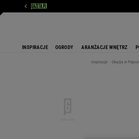
WIADOMOŚCI
NEXT
SPORT
PLOTEK
D
INSPIRACJE
OGRODY
ARANŻACJE WNĘTRZ
P
inspiracje
Okazja w Pepco!