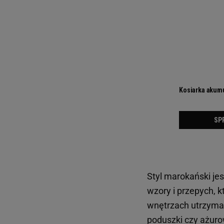
Styl marokański j
wzory i przepych, 
wnętrzach utrzyma
poduszki czy ażur