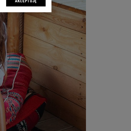
AKCEPTUJĘ
l sp. z o.o., jej
ić swoje preferencje
arzania danych poprzez
ych”. Zmiana ustawień
ach:
 celów identyfikacji.
omiar reklam i treści,