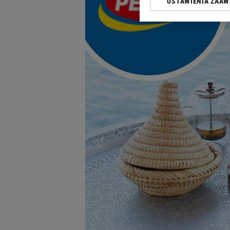
USTAWIENIA ZAA
Klikając „Akceptuję” wyra
Zaufanych Partnerów i A
dotyczące plików cookie,
odnośnik „Ustawienia pr
plików cookie możliwa je
My, nasi Zaufani Partne
Użycie dokładnych danych
Przechowywanie informacji
badnie odbiorców i uleps