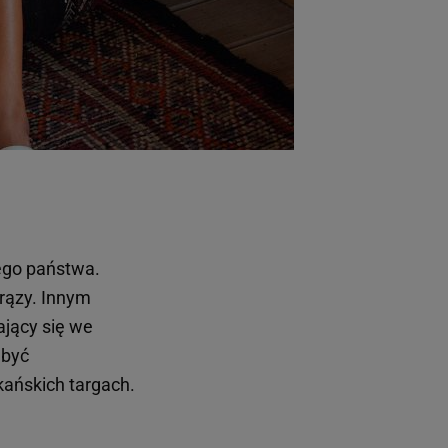
tego państwa.
brązy. Innym
ający się we
 być
ańskich targach.