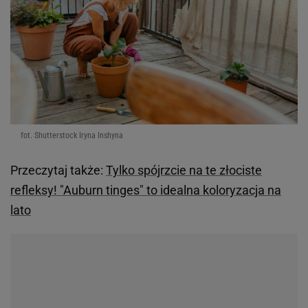
fot. Shutterstock Iryna Inshyna
Przeczytaj także:
Tylko spójrzcie na te złociste
refleksy! "Auburn tinges" to idealna koloryzacja na
lato