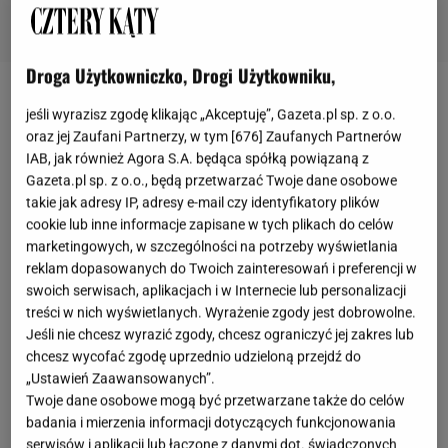
Droga Użytkowniczko, Drogi Użytkowniku,
Terakotowa donica w Action to prawdziwy HIT na
jeśli wyrazisz zgodę klikając „Akceptuję”, Gazeta.pl sp. z o.o.
taras lub balkon!
oraz jej Zaufani Partnerzy, w tym [
676
] Zaufanych Partnerów
IAB, jak również Agora S.A. będąca spółką powiązaną z
Gazeta.pl sp. z o.o., będą przetwarzać Twoje dane osobowe
Terakotowe donice ogrodowe to prawdziwa klasyka
takie jak adresy IP, adresy e-mail czy identyfikatory plików
gatunku, jeśli chodzi sadzenie roślin na
balkonach
cookie lub inne informacje zapisane w tych plikach do celów
czy tarasach. Terakota to materiał naturalny,
marketingowych, w szczególności na potrzeby wyświetlania
reklam dopasowanych do Twoich zainteresowań i preferencji w
odporny na warunki atmosferyczne i bardzo trwały.
swoich serwisach, aplikacjach i w Internecie lub personalizacji
Wykonane z niego donice dobrze odparowują wodę,
treści w nich wyświetlanych. Wyrażenie zgody jest dobrowolne.
dzięki czemu nie musisz się zbytnio martwić, gdy
Jeśli nie chcesz wyrazić zgody, chcesz ograniczyć jej zakres lub
chcesz wycofać zgodę uprzednio udzieloną przejdź do
nieco przelejesz swoją roślinę. Doniczki z terrakoty
„Ustawień Zaawansowanych”.
są także doskonałym materiałem jeśli chodzi o
Twoje dane osobowe mogą być przetwarzane także do celów
recykling. Zużyte lub rozbite doniczki mogą posłużyć
badania i mierzenia informacji dotyczących funkcjonowania
serwisów i aplikacji lub łączone z danymi dot. świadczonych