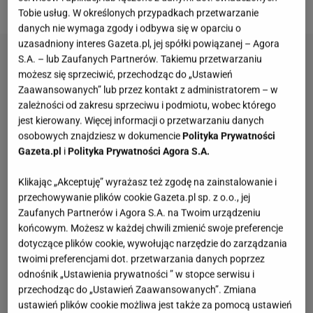
jako drenaż dla nowych roślin.
Tobie usług. W określonych przypadkach przetwarzanie
danych nie wymaga zgody i odbywa się w oparciu o
uzasadniony interes Gazeta.pl, jej spółki powiązanej – Agora
S.A. – lub Zaufanych Partnerów. Takiemu przetwarzaniu
możesz się sprzeciwić, przechodząc do „Ustawień
Zaawansowanych” lub przez kontakt z administratorem – w
zależności od zakresu sprzeciwu i podmiotu, wobec którego
jest kierowany. Więcej informacji o przetwarzaniu danych
osobowych znajdziesz w dokumencie
Polityka Prywatności
Gazeta.pl
i
Polityka Prywatności Agora S.A.
Klikając „Akceptuję” wyrażasz też zgodę na zainstalowanie i
przechowywanie plików cookie Gazeta.pl sp. z o.o., jej
Zaufanych Partnerów i Agora S.A. na Twoim urządzeniu
końcowym. Możesz w każdej chwili zmienić swoje preferencje
dotyczące plików cookie, wywołując narzędzie do zarządzania
twoimi preferencjami dot. przetwarzania danych poprzez
odnośnik „Ustawienia prywatności ” w stopce serwisu i
przechodząc do „Ustawień Zaawansowanych”. Zmiana
ustawień plików cookie możliwa jest także za pomocą ustawień