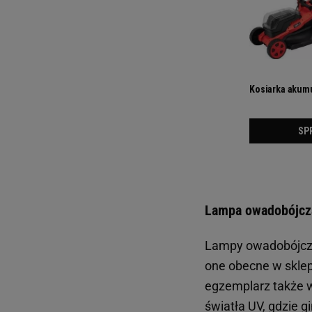
Lampa owadobójcza
Lampy owadobójcze 
one obecne w sklepa
egzemplarz także 
światła UV, gdzie 