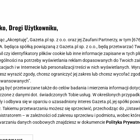
ko, Drogi Użytkowniku,
uchy w domu? Te gadżety a Action
jąc „Akceptuję”, Gazeta.pl sp. z o.o. oraz jej Zaufani Partnerzy, w tym [
67
nierówną walkę
.A. będąca spółką powiązaną z Gazeta.pl sp. z o.o., będą przetwarzać T
ail czy identyfikatory plików cookie lub inne informacje zapisane w tych p
gólności na potrzeby wyświetlania reklam dopasowanych do Twoich zain
acjach i w Internecie lub personalizacji treści w nich wyświetlanych. Wyr
cesz wyrazić zgody, chcesz ograniczyć jej zakres lub chcesz wycofać zgo
aawansowanych”.
trafią skutecznie uprzykrzyć nam codzienny wypoczyne
 być przetwarzane także do celów badania i mierzenia informacji dot
ojny sen w nocy. W jaki sposób pozbyć się owadów ze 
 łączone z danymi dot. świadczonych Tobie usług. W określonych przypad
łatwią ci to zadanie!
i odbywa się w oparciu o uzasadniony interes Gazeta.pl, jej spółki powi
. Takiemu przetwarzaniu możesz się sprzeciwić, przechodząc do „Ust
nistratorem – w zależności od zakresu sprzeciwu i podmiotu, wobec które
etwarzaniu danych osobowych znajdziesz w dokumencie
Polityka Prywatn