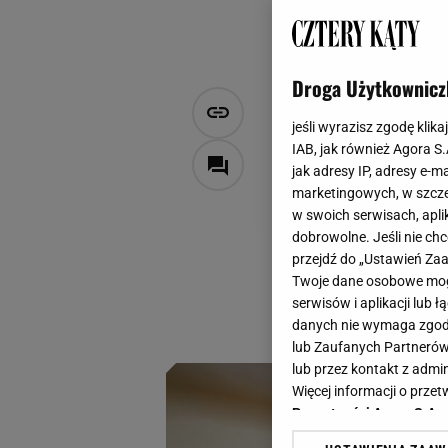
Droga Użytkownicz
Sposób na m
jeśli wyrazisz zgodę klika
ułatwią tą 
IAB, jak również Agora S
jak adresy IP, adresy e-m
marketingowych, w szcze
Natalia Latawiec
w swoich serwisach, aplik
11 czerwca 2023, 12:50
dobrowolne. Jeśli nie ch
przejdź do „Ustawień Z
Muchy i komary po
Twoje dane osobowe mogą
uniemożliwić spok
serwisów i aplikacji lub
produkty z Action u
danych nie wymaga zgody 
lub Zaufanych Partnerów
lub przez kontakt z admi
Więcej informacji o prz
Prywatności Agora S.A.