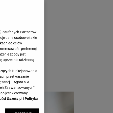
 znacząco
6
] Zaufanych Partnerów
woje dane osobowe takie
likach do celów
teresowań i preferencji
ażenie zgody jest
dę uprzednio udzieloną
k czy wręcz
yczących funkcjonowania
swojego wnętrza? Te
kach przetwarzanie
ązanej – Agora S.A. –
awień Zaawansowanych”
go jest kierowany.
ości Gazeta.pl
i
Polityka