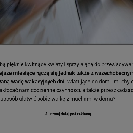
obą pięknie kwitnące kwiaty i sprzyjającą do przesiadywa
ejsze miesiące łączą się jednak także z wszechobecny
aną wadę wakacyjnych dni.
Wlatujące do domu muchy c
zakłócać nam codzienne czynności, a także przeszkadz
i sposób ułatwić sobie walkę z muchami w
domu
?