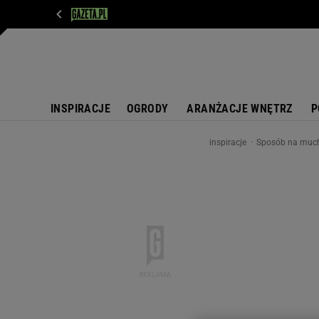
WIADOMOŚCI
NEXT
SPORT
PLOTEK
D
INSPIRACJE
OGRODY
ARANŻACJE WNĘTRZ
P
inspiracje
Sposób na much