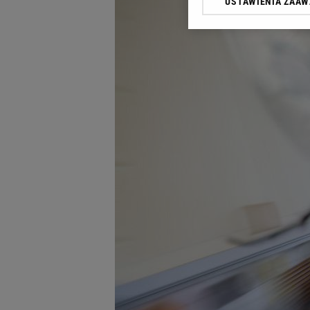
USTAWIENIA ZAA
Klikając „Akceptuję” wyra
Zaufanych Partnerów i A
dotyczące plików cookie,
odnośnik „Ustawienia pr
plików cookie możliwa je
My, nasi Zaufani Partne
Użycie dokładnych danych
Przechowywanie informacji
badnie odbiorców i uleps