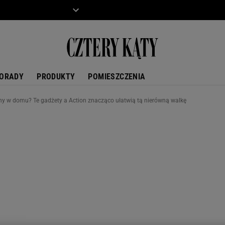
ZIECKO
MOTO
ORADY
PRODUKTY
POMIESZCZENIA
y w domu? Te gadżety a Action znacząco ułatwią tą nierówną walkę