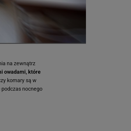
nia na zewnątrz
mi owadami, które
zy komary są w
ać podczas nocnego