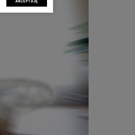
AKCEPTUJĘ
l sp. z o.o., jej
ić swoje preferencje
arzania danych poprzez
ych”. Zmiana ustawień
ach:
 celów identyfikacji.
omiar reklam i treści,