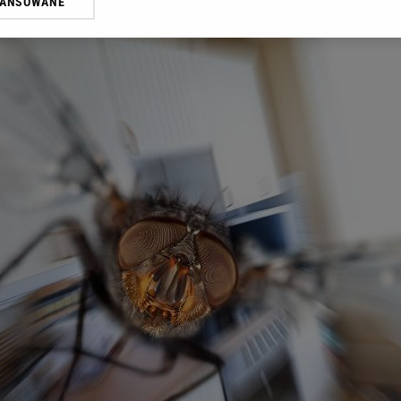
WANSOWANE
żasz też zgodę na zainstalowanie i przechowywanie plików cookie Gazeta.p
gora S.A. na Twoim urządzeniu końcowym. Możesz w każdej chwili zmien
 wywołując narzędzie do zarządzania twoimi preferencjami dot. przetw
ywatności ” w stopce serwisu i przechodząc do „Ustawień Zaawansowan
st także za pomocą ustawień przeglądarki.
rzy i Agora S.A. możemy przetwarzać dane osobowe w następujących cel
 geolokalizacyjnych. Aktywne skanowanie charakterystyki urządzenia do
 na urządzeniu lub dostęp do nich. Spersonalizowane reklamy i treści, p
zanie usług.
Lista Zaufanych Partnerów