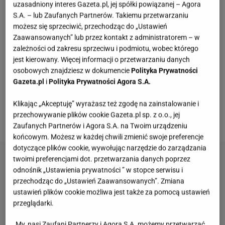
od tego, czy w planach masz rodzinny obiad,
uzasadniony interes Gazeta.pl, jej spółki powiązanej – Agora
S.A. – lub Zaufanych Partnerów. Takiemu przetwarzaniu
spotkanie z przyjaciółmi, czy romantyczny wieczór
możesz się sprzeciwić, przechodząc do „Ustawień
we dwoje – przepyszna, domowa pizza będzie
Zaawansowanych” lub przez kontakt z administratorem – w
doskonałą propozycją na każdą z tych okazji. Od dziś
zależności od zakresu sprzeciwu i podmiotu, wobec którego
jest kierowany. Więcej informacji o przetwarzaniu danych
możesz się cieszyć smakiem i zapachem
osobowych znajdziesz w dokumencie
Polityka Prywatności
autentycznej neapolitańskiej pizzy w swoim domu.
Gazeta.pl
i
Polityka Prywatności Agora S.A.
Pizza z urządzenia Ariete będzie bogata w kolory,
Klikając „Akceptuję” wyrażasz też zgodę na zainstalowanie i
zapachy i smaki, niczym po wyjściu z pieca
przechowywanie plików cookie Gazeta.pl sp. z o.o., jej
opalanego drewnem.
Zaufanych Partnerów i Agora S.A. na Twoim urządzeniu
końcowym. Możesz w każdej chwili zmienić swoje preferencje
dotyczące plików cookie, wywołując narzędzie do zarządzania
twoimi preferencjami dot. przetwarzania danych poprzez
odnośnik „Ustawienia prywatności ” w stopce serwisu i
przechodząc do „Ustawień Zaawansowanych”. Zmiana
ustawień plików cookie możliwa jest także za pomocą ustawień
przeglądarki.
My, nasi Zaufani Partnerzy i Agora S.A. możemy przetwarzać