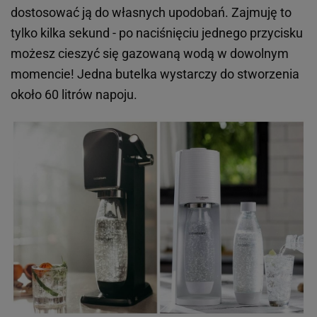
Oryginalne sprzęty AGD do twojej kuchni
Każdy fan naleśników marzy o urządzeniu, które w
szybki i wygodny sposób pomoże je przyrządzić.
Taka właśnie jest naleśnikarka ADLER AD 3058. To
urządzenie, które znajdzie zastosowanie w
większości domów - jest wielofunkcyjne, eleganckie i
łatwe w przechowywaniu. Nieprzywierająca
powłoka płyty grzewczej, kształt oraz wysoki rant