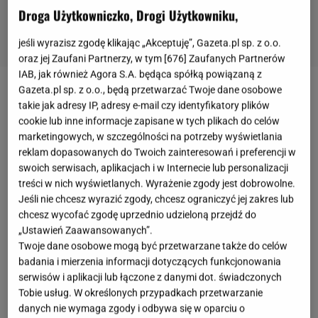
Droga Użytkowniczko, Drogi Użytkowniku,
jeśli wyrazisz zgodę klikając „Akceptuję”, Gazeta.pl sp. z o.o.
oraz jej Zaufani Partnerzy, w tym [
676
] Zaufanych Partnerów
IAB, jak również Agora S.A. będąca spółką powiązaną z
Gazeta.pl sp. z o.o., będą przetwarzać Twoje dane osobowe
Oryginalne sprzęty AGD do twojej kuchni: piece do
takie jak adresy IP, adresy e-mail czy identyfikatory plików
pizzy i opiekacze
cookie lub inne informacje zapisane w tych plikach do celów
marketingowych, w szczególności na potrzeby wyświetlania
reklam dopasowanych do Twoich zainteresowań i preferencji w
Wyposażenie kuchni odgrywa kluczową rolę w
swoich serwisach, aplikacjach i w Internecie lub personalizacji
codziennym gotowaniu i przygotowywaniu posiłków.
treści w nich wyświetlanych. Wyrażenie zgody jest dobrowolne.
Dobrze dobrane sprzęty wyręczą nas z wielu
Jeśli nie chcesz wyrazić zgody, chcesz ograniczyć jej zakres lub
chcesz wycofać zgodę uprzednio udzieloną przejdź do
obowiązków i przyspieszą wszystkie zadania. Nie
„Ustawień Zaawansowanych”.
zwlekaj już dłużej. Zobacz czego brakuję w twojej
Twoje dane osobowe mogą być przetwarzane także do celów
kuchni i zainspiruj się naszymi propozycjami.
badania i mierzenia informacji dotyczących funkcjonowania
serwisów i aplikacji lub łączone z danymi dot. świadczonych
Zaczniemy od wyjątkowego urządzenia, którym
Tobie usług. W określonych przypadkach przetwarzanie
jest piec do pizzy włoskiej marki Ariete.Niezależnie
danych nie wymaga zgody i odbywa się w oparciu o