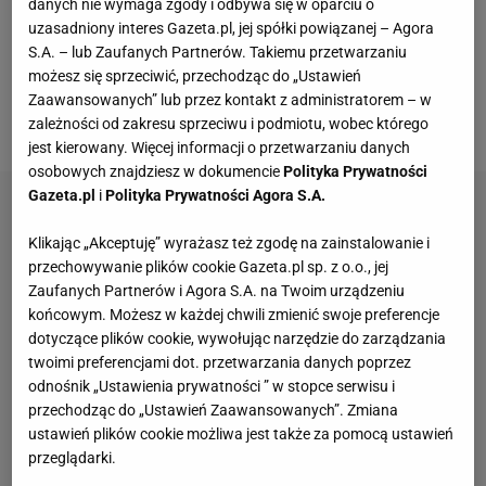
danych nie wymaga zgody i odbywa się w oparciu o
został zaprojektowany i wyprodukowany w Polsce.
uzasadniony interes Gazeta.pl, jej spółki powiązanej – Agora
S.A. – lub Zaufanych Partnerów. Takiemu przetwarzaniu
To świetna opcja, która zagwarantuje maksymalny
możesz się sprzeciwić, przechodząc do „Ustawień
relaks w każdej przestrzeni, czy to w ogrodzie, na
Zaawansowanych” lub przez kontakt z administratorem – w
tarasie, balkonie, czy też we wnętrzu.
zależności od zakresu sprzeciwu i podmiotu, wobec którego
jest kierowany. Więcej informacji o przetwarzaniu danych
osobowych znajdziesz w dokumencie
Polityka Prywatności
Gazeta.pl
i
Polityka Prywatności Agora S.A.
Klikając „Akceptuję” wyrażasz też zgodę na zainstalowanie i
przechowywanie plików cookie Gazeta.pl sp. z o.o., jej
Zaufanych Partnerów i Agora S.A. na Twoim urządzeniu
końcowym. Możesz w każdej chwili zmienić swoje preferencje
dotyczące plików cookie, wywołując narzędzie do zarządzania
twoimi preferencjami dot. przetwarzania danych poprzez
odnośnik „Ustawienia prywatności ” w stopce serwisu i
przechodząc do „Ustawień Zaawansowanych”. Zmiana
ustawień plików cookie możliwa jest także za pomocą ustawień
przeglądarki.