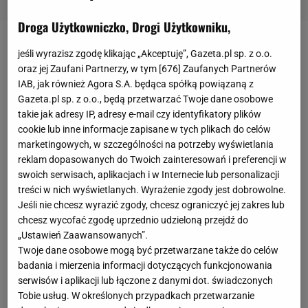
Droga Użytkowniczko, Drogi Użytkowniku,
Drewniane fotele wiszące
jeśli wyrazisz zgodę klikając „Akceptuję”, Gazeta.pl sp. z o.o.
oraz jej Zaufani Partnerzy, w tym [
676
] Zaufanych Partnerów
IAB, jak również Agora S.A. będąca spółką powiązaną z
Poniższy fotel wiszący to świetna propozycja mebla
Gazeta.pl sp. z o.o., będą przetwarzać Twoje dane osobowe
do relaksu zarówno do użytku wewnętrznego, jak i
takie jak adresy IP, adresy e-mail czy identyfikatory plików
zewnętrznego. Konstrukcja wykonana z
cookie lub inne informacje zapisane w tych plikach do celów
marketingowych, w szczególności na potrzeby wyświetlania
impregnowanego drewna świerkowego, klejonego
reklam dopasowanych do Twoich zainteresowań i preferencji w
warstwowo nadaje siedzisku
swoich serwisach, aplikacjach i w Internecie lub personalizacji
odpowiednią elastyczność i wytrzymałość. Materiał
treści w nich wyświetlanych. Wyrażenie zgody jest dobrowolne.
użyty do wyprodukowania ma międzynarodowy
Jeśli nie chcesz wyrazić zgody, chcesz ograniczyć jej zakres lub
chcesz wycofać zgodę uprzednio udzieloną przejdź do
certyfikat FSC, który świadczy o zrównoważonym i
„Ustawień Zaawansowanych”.
odpowiedzialnym wykorzystaniu surowca.
Twoje dane osobowe mogą być przetwarzane także do celów
Zdejmowane wygodne siedzisko obszyte jest
badania i mierzenia informacji dotyczących funkcjonowania
serwisów i aplikacji lub łączone z danymi dot. świadczonych
materiałem z poliestru i w razie ubrudzenia
Tobie usług. W określonych przypadkach przetwarzanie
można wyprać je w pralce. Co ważne, fotel ten