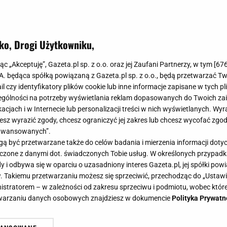
ko, Drogi Użytkowniku,
jąc „Akceptuję”, Gazeta.pl sp. z o.o. oraz jej Zaufani Partnerzy, w tym [
67
.A. będąca spółką powiązaną z Gazeta.pl sp. z o.o., będą przetwarzać T
ail czy identyfikatory plików cookie lub inne informacje zapisane w tych p
gólności na potrzeby wyświetlania reklam dopasowanych do Twoich zain
acjach i w Internecie lub personalizacji treści w nich wyświetlanych. Wyr
cesz wyrazić zgody, chcesz ograniczyć jej zakres lub chcesz wycofać zgo
aawansowanych”.
 być przetwarzane także do celów badania i mierzenia informacji dot
 łączone z danymi dot. świadczonych Tobie usług. W określonych przypad
i odbywa się w oparciu o uzasadniony interes Gazeta.pl, jej spółki powi
. Takiemu przetwarzaniu możesz się sprzeciwić, przechodząc do „Ust
nistratorem – w zależności od zakresu sprzeciwu i podmiotu, wobec które
etwarzaniu danych osobowych znajdziesz w dokumencie
Polityka Prywatn
ho: fotele, które odmienią twoje