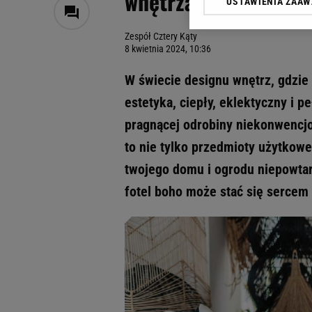
wnętrza i ogród
USTAWIENIA ZAA
Klikając „Akceptuję” wyra
Zaufanych Partnerów i A
Zespół Cztery Kąty
dotyczące plików cookie,
8 kwietnia 2024, 10:36
odnośnik „Ustawienia pr
plików cookie możliwa je
W świecie designu wnętrz, gdzie
My, nasi Zaufani Partne
estetyka, ciepły, eklektyczny i p
Użycie dokładnych danych
pragnącej odrobiny niekonwencjo
Przechowywanie informacji
badnie odbiorców i uleps
to nie tylko przedmioty użytkowe
twojego domu i ogrodu niepowtar
fotel boho może stać się sercem 