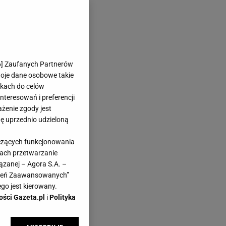
6
] Zaufanych Partnerów
woje dane osobowe takie
likach do celów
teresowań i preferencji
ażenie zgody jest
dę uprzednio udzieloną
yczących funkcjonowania
kach przetwarzanie
ązanej – Agora S.A. –
awień Zaawansowanych”
go jest kierowany.
ości Gazeta.pl
i
Polityka