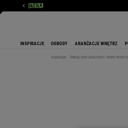
WIADOMOŚCI
NEXT
SPORT
PLOTEK
D
INSPIRACJE
OGRODY
ARANŻACJE WNĘTRZ
P
inspiracje
Odkryj urok stylu boho: fotele, które 