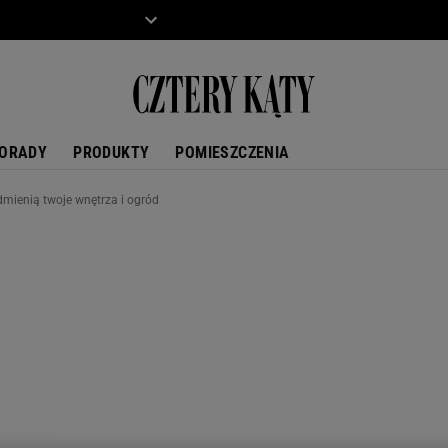
ZIECKO
MOTO
ORADY
PRODUKTY
POMIESZCZENIA
odmienią twoje wnętrza i ogród