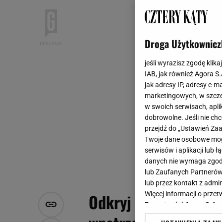
Droga Użytkownicz
jeśli wyrazisz zgodę klika
IAB, jak również Agora S
jak adresy IP, adresy e-m
marketingowych, w szcze
w swoich serwisach, aplik
dobrowolne. Jeśli nie ch
przejdź do „Ustawień Z
Twoje dane osobowe mogą
serwisów i aplikacji lub
danych nie wymaga zgody 
lub Zaufanych Partnerów
lub przez kontakt z admi
Więcej informacji o prz
Odkryj urok stylu bo
Prywatności Agora S.A.