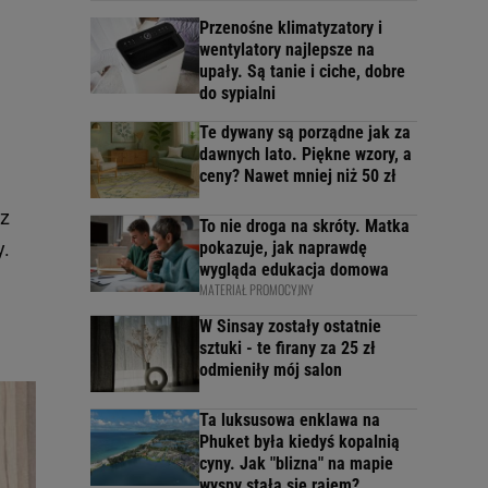
Przenośne klimatyzatory i
wentylatory najlepsze na
upały. Są tanie i ciche, dobre
do sypialni
Te dywany są porządne jak za
dawnych lato. Piękne wzory, a
ceny? Nawet mniej niż 50 zł
 z
To nie droga na skróty. Matka
y.
pokazuje, jak naprawdę
wygląda edukacja domowa
MATERIAŁ PROMOCYJNY
W Sinsay zostały ostatnie
sztuki - te firany za 25 zł
odmieniły mój salon
Ta luksusowa enklawa na
Phuket była kiedyś kopalnią
cyny. Jak "blizna" na mapie
wyspy stała się rajem?