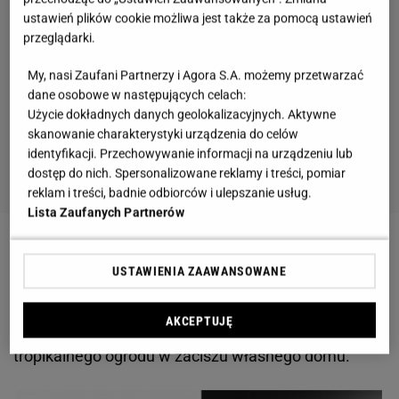
ustawień plików cookie możliwa jest także za pomocą ustawień
przeglądarki.
My, nasi Zaufani Partnerzy i Agora S.A. możemy przetwarzać
dane osobowe w następujących celach:
Użycie dokładnych danych geolokalizacyjnych. Aktywne
skanowanie charakterystyki urządzenia do celów
identyfikacji. Przechowywanie informacji na urządzeniu lub
dostęp do nich. Spersonalizowane reklamy i treści, pomiar
reklam i treści, badnie odbiorców i ulepszanie usług.
Lista Zaufanych Partnerów
Jednym z bardziej zaskakujących projektów są
USTAWIENIA ZAAWANSOWANE
oryginalne lampy w kształcie kaktusa. Oświetlenie
przywołuje na myśl atmosferę egzotycznych krain.
AKCEPTUJĘ
Dzięki takim projektom można stworzyć klimat
tropikalnego ogrodu w zaciszu własnego domu.