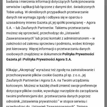
badania i mierzenia informacji dotyczących funkcjonowania
serwisów i aplikacji lub łączone z danymi dot. świadczonych
Tobie usług. W określonych przypadkach przetwarzanie
danych nie wymaga zgody i odbywa się w oparciu o
uzasadniony interes Gazeta.pl, jej spółki powiązanej – Agora
S.A. – lub Zaufanych Partnerów. Takiemu przetwarzaniu
możesz się sprzeciwić, przechodząc do „Ustawień
Zaawansowanych” lub przez kontakt z administratorem – w
zależności od zakresu sprzeciwu i podmiotu, wobec którego
jest kierowany. Więcej informacji o przetwarzaniu danych
osobowych znajdziesz w dokumencie
Polityka Prywatności
Gazeta.pl
i
Polityka Prywatności Agora S.A.
Klikając „Akceptuję” wyrażasz też zgodę na zainstalowanie i
przechowywanie plików cookie Gazeta.pl sp. z o.o., jej
Zaufanych Partnerów i Agora S.A. na Twoim urządzeniu
końcowym. Możesz w każdej chwili zmienić swoje preferencje
dotyczące plików cookie, wywołując narzędzie do zarządzania
twoimi preferencjami dot. przetwarzania danych poprzez
odnośnik „Ustawienia prywatności ” w stopce serwisu i
przechodząc do „Ustawień Zaawansowanych”. Zmiana