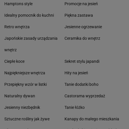
Hamptons style
Promocje na jesień
Idealny pomocnik do kuchni
Piękna zastawa
Retro wnętrza
Jesienne ogrzewanie
Japońskie zasady urządzania
Ceramika do wnętrz
wnętrz
Ciepłe koce
Sekret stylu japandi
Najpiękniejsze wnętrza
Hity na jesień
Przepiękny wzór w listki
Tanie dodatki boho
Naturalny dywan
Castorama wyprzedaż
Jesienny niezbędnik
Tanie łóżko
Sztuczne rośliny jak żywe
Kanapy do małego mieszkania