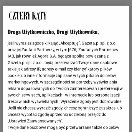
Droga Użytkowniczko, Drogi Użytkowniku,
jeśli wyrazisz zgodę klikając „Akceptuję”, Gazeta.pl sp. z o.o.
oraz jej Zaufani Partnerzy, w tym [
676
] Zaufanych Partnerów
Oryginalne lampy stołowe: minimalizm i abstrakcja
IAB, jak również Agora S.A. będąca spółką powiązaną z
Gazeta.pl sp. z o.o., będą przetwarzać Twoje dane osobowe
Wszystkich miłośników nowoczesnych i
takie jak adresy IP, adresy e-mail czy identyfikatory plików
minimalistycznych rozwiązań w świecie designu z
cookie lub inne informacje zapisane w tych plikach do celów
marketingowych, w szczególności na potrzeby wyświetlania
pewnością zachwycą lampy stołowe o
reklam dopasowanych do Twoich zainteresowań i preferencji w
abstrakcyjnych kształtach i geometrycznych
swoich serwisach, aplikacjach i w Internecie lub personalizacji
formach. Wykonane są zazwyczaj z metalu, szkła
treści w nich wyświetlanych. Wyrażenie zgody jest dobrowolne.
oraz tworzyw sztucznych. Doskonale pasują do
Jeśli nie chcesz wyrazić zgody, chcesz ograniczyć jej zakres lub
chcesz wycofać zgodę uprzednio udzieloną przejdź do
nowoczesnych i loftowych aranżacji, nadając im
„Ustawień Zaawansowanych”.
wyjątkowy charakter i subtelną elegancję.
Twoje dane osobowe mogą być przetwarzane także do celów