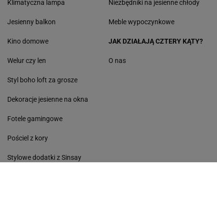
Klimatyczna lampa
Niezbędniki na jesienne chłody
Jesienny balkon
Meble wypoczynkowe
Kino domowe
JAK DZIAŁAJĄ CZTERY KĄTY?
Welur czy len
O nas
Styl boho loft za grosze
Dekoracje jesienne na okna
Fotele gamingowe
Pościel z kory
Stylowe dodatki z Sinsay
Multicookery
Avanti
Kobieta
Haps
Podróże
Sport
Kultura