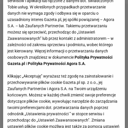
serwisów i aplikacji lub łączone z danymi dot. świadczonych
Tobie usług. W określonych przypadkach przetwarzanie
danych nie wymaga zgody i odbywa się w oparciu o
uzasadniony interes Gazeta.pl, jej spółki powiązanej – Agora
S.A. – lub Zaufanych Partnerów. Takiemu przetwarzaniu
możesz się sprzeciwić, przechodząc do „Ustawień
Zaawansowanych” lub przez kontakt z administratorem – w
zależności od zakresu sprzeciwu i podmiotu, wobec którego
jest kierowany. Więcej informacji o przetwarzaniu danych
osobowych znajdziesz w dokumencie
Polityka Prywatności
Gazeta.pl
i
Polityka Prywatności Agora S.A.
Klikając „Akceptuję” wyrażasz też zgodę na zainstalowanie i
przechowywanie plików cookie Gazeta.pl sp. z o.o., jej
Zaufanych Partnerów i Agora S.A. na Twoim urządzeniu
końcowym. Możesz w każdej chwili zmienić swoje preferencje
dotyczące plików cookie, wywołując narzędzie do zarządzania
twoimi preferencjami dot. przetwarzania danych poprzez
odnośnik „Ustawienia prywatności ” w stopce serwisu i
przechodząc do „Ustawień Zaawansowanych”. Zmiana
ustawień plików cookie możliwa jest także za pomocą ustawień