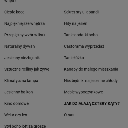
wnętrz
Ciepłe koce
Sekret stylu japandi
Najpiękniejsze wnętrza
Hity na jesień
Przepiękny wzór w listki
Tanie dodatki boho
Naturalny dywan
Castorama wyprzedaż
Jesienny niezbędnik
Tanie łóżko
Sztuczne rośliny jak żywe
Kanapy do małego mieszkania
Klimatyczna lampa
Niezbędniki na jesienne chłody
Jesienny balkon
Meble wypoczynkowe
Kino domowe
JAK DZIAŁAJĄ CZTERY KĄTY?
Welur czy len
O nas
Styl boho loft za grosze