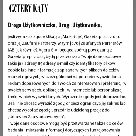
Dekoracyjne tekstylia
Droga Użytkowniczko, Drogi Użytkowniku,
jeśli wyrazisz zgodę klikając „Akceptuję”, Gazeta.pl sp. z o.o.
Ozdobne tekstylia do ogrodu i na balkon to nie tylko
oraz jej Zaufani Partnerzy, w tym [
676
] Zaufanych Partnerów
praktyczne elementy, ale także doskonałe narzędzia
IAB, jak również Agora S.A. będąca spółką powiązaną z
do tworzenia przytulnej atmosfery na świeżym
Gazeta.pl sp. z o.o., będą przetwarzać Twoje dane osobowe
takie jak adresy IP, adresy e-mail czy identyfikatory plików
powietrzu. Poduszki, narzuty i dywany dodadzą
cookie lub inne informacje zapisane w tych plikach do celów
wyjątkowego uroku każdemu tarasowi czy
marketingowych, w szczególności na potrzeby wyświetlania
balkonowi. Wzorzyste tkaniny pomogą ci stworzyć
reklam dopasowanych do Twoich zainteresowań i preferencji w
swoich serwisach, aplikacjach i w Internecie lub personalizacji
harmonijną i przytulną aranżację, która podkreśli
treści w nich wyświetlanych. Wyrażenie zgody jest dobrowolne.
naturalny urok otaczającej zieleni. Dzięki nim
Jeśli nie chcesz wyrazić zgody, chcesz ograniczyć jej zakres lub
stworzysz swoją własną oazę relaksu i odpoczynku,
chcesz wycofać zgodę uprzednio udzieloną przejdź do
„Ustawień Zaawansowanych”.
a każda chwila spędzona na świeżym powietrzu
Twoje dane osobowe mogą być przetwarzane także do celów
będzie wyjątkowa.
badania i mierzenia informacji dotyczących funkcjonowania