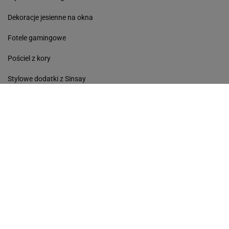
Dekoracje jesienne na okna
Fotele gamingowe
Pościel z kory
Stylowe dodatki z Sinsay
Multicookery
Avanti
Kobieta
Haps
Podróże
Sport
Kultura
Edziecko
Plotek
Gazeta.pl
Poczta
Newsletter
Facebook
RSS
Copyright © Gazeta.pl sp. z o.o.