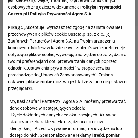
jest kierowany. Więcej informacji o przetwarzaniu danych
osobowych znajdziesz w dokumencie
Polityka Prywatności
Gazeta.pl
i
Polityka Prywatności Agora S.A.
Klikając „Akceptuję” wyrażasz też zgodę na zainstalowanie i
przechowywanie plików cookie Gazeta.pl sp. z o.o., jej
Zadbaj o to, by podzielić sypialnie na czytelne strefy
Zaufanych Partnerów i Agora S.A. na Twoim urządzeniu
końcowym. Możesz w każdej chwili zmienić swoje preferencje
funkcjonalne: do spania, do relaksu, do
dotyczące plików cookie, wywołując narzędzie do zarządzania
przechowywania rzeczy. Zastanów się, czy w twoim
twoimi preferencjami dot. przetwarzania danych poprzez
pomieszczeniu nie da się wydzielić za pomocą
odnośnik „Ustawienia prywatności ” w stopce serwisu i
przechodząc do „Ustawień Zaawansowanych”. Zmiana
ścianki działowej odrębnej garderoby. Jeśli jest to
ustawień plików cookie możliwa jest także za pomocą ustawień
możliwe, możesz oddzielić tę przestrzeń za pomocą
przeglądarki.
ażuru lub specjalnego przeszklenia, uzyskując w ten
My, nasi Zaufani Partnerzy i Agora S.A. możemy przetwarzać
sposób bardzo modny i estetyczny efekt.
dane osobowe w następujących celach:
Użycie dokładnych danych geolokalizacyjnych. Aktywne
Warto również pomyśleć o dekoracjach ściennych.
skanowanie charakterystyki urządzenia do celów
W ostatnich latach w nowoczesnych
identyfikacji. Przechowywanie informacji na urządzeniu lub
sypialniach królują lamele oraz tapety. Jeśli chodzi o
dostęp do nich. Spersonalizowane reklamy i treści, pomiar