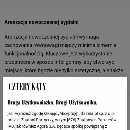
Aranżacja nowoczesnej sypialni
Aranżacja nowoczesnej sypialni wymaga
zachowania równowagi między minimalizmem a
funkcjonalnością. Kluczowe jest wykorzystanie
przestrzeni w sposób inteligentny, aby stworzyć
miejsce, które będzie nie tylko estetyczne, ale także
funkcjonalne i sprzyjające relaksowi.
Droga Użytkowniczko, Drogi Użytkowniku,
jeśli wyrazisz zgodę klikając „Akceptuję”, Gazeta.pl sp. z o.o.
oraz jej Zaufani Partnerzy, w tym [
676
] Zaufanych Partnerów
IAB, jak również Agora S.A. będąca spółką powiązaną z