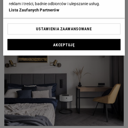
reklam i treści, badnie odbiorców i ulepszanie usług.
te drugie, to do łask wracają fototapety.
Lista Zaufanych Partnerów
Nie zapominaj także o dodatkach, takich jak
designerskie lampy czy stylowe dywany, które
USTAWIENIA ZAAWANSOWANE
dodadzą charakteru pomieszczeniu.
AKCEPTUJĘ