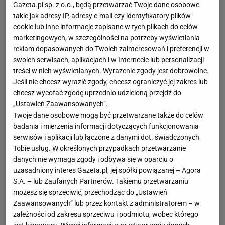
Gazeta.pl sp. z o.o., będą przetwarzać Twoje dane osobowe
takie jak adresy IP, adresy e-mail czy identyfikatory plików
cookie lub inne informacje zapisane w tych plikach do celów
marketingowych, w szczególności na potrzeby wyświetlania
reklam dopasowanych do Twoich zainteresowań i preferencji w
swoich serwisach, aplikacjach i w Internecie lub personalizacji
treści w nich wyświetlanych. Wyrażenie zgody jest dobrowolne.
Jeśli nie chcesz wyrazić zgody, chcesz ograniczyć jej zakres lub
chcesz wycofać zgodę uprzednio udzieloną przejdź do
„Ustawień Zaawansowanych”.
Twoje dane osobowe mogą być przetwarzane także do celów
badania i mierzenia informacji dotyczących funkcjonowania
serwisów i aplikacji lub łączone z danymi dot. świadczonych
Tobie usług. W określonych przypadkach przetwarzanie
danych nie wymaga zgody i odbywa się w oparciu o
uzasadniony interes Gazeta.pl, jej spółki powiązanej – Agora
S.A. – lub Zaufanych Partnerów. Takiemu przetwarzaniu
możesz się sprzeciwić, przechodząc do „Ustawień
Zaawansowanych” lub przez kontakt z administratorem – w
zależności od zakresu sprzeciwu i podmiotu, wobec którego