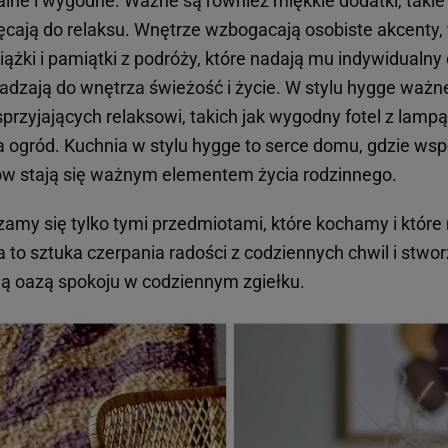
alne i wygodne. Ważne są również miękkie dodatki, takie 
ęcają do relaksu. Wnętrze wzbogacają osobiste akcenty, 
siążki i pamiątki z podróży, które nadają mu indywidualny 
zają do wnętrza świeżość i życie. W stylu hygge ważne
przyjających relaksowi, takich jak wygodny fotel z lampą
a ogród. Kuchnia w stylu hygge to serce domu, gdzie wsp
ów stają się ważnym elementem życia rodzinnego.
zamy się tylko tymi przedmiotami, które kochamy i które
ia to sztuka czerpania radości z codziennych chwil i stwor
wą oazą spokoju w codziennym zgiełku.