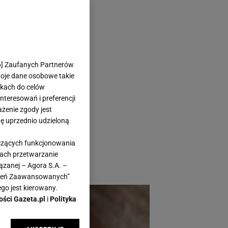
y dodatków
6
] Zaufanych Partnerów
woje dane osobowe takie
likach do celów
teresowań i preferencji
ażenie zgody jest
dę uprzednio udzieloną
ezpieczeństwa i
yczących funkcjonowania
 komfortu i
kach przetwarzanie
ązanej – Agora S.A. –
awień Zaawansowanych”
go jest kierowany.
ości Gazeta.pl
i
Polityka