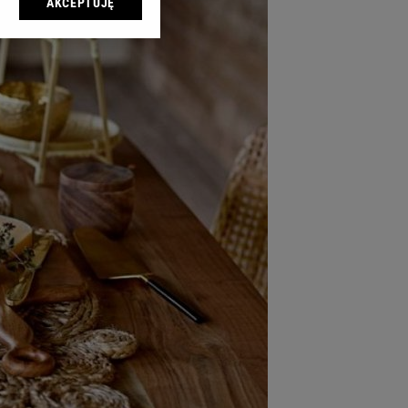
AKCEPTUJĘ
l sp. z o.o., jej
ić swoje preferencje
arzania danych poprzez
ych”. Zmiana ustawień
ach:
 celów identyfikacji.
omiar reklam i treści,