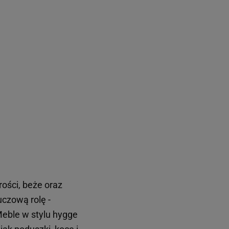
rości, beże oraz
uczową rolę -
Meble w stylu hygge