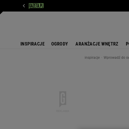
WIADOMOŚCI
NEXT
SPORT
PLOTEK
D
INSPIRACJE
OGRODY
ARANŻACJE WNĘTRZ
P
inspiracje
Wprowadź do sw