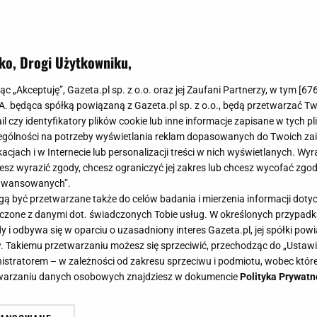
ko, Drogi Użytkowniku,
o swojego domu hygge przy pomoc
jąc „Akceptuję”, Gazeta.pl sp. z o.o. oraz jej Zaufani Partnerzy, w tym [
67
anej duńskiej marki
.A. będąca spółką powiązaną z Gazeta.pl sp. z o.o., będą przetwarzać T
ail czy identyfikatory plików cookie lub inne informacje zapisane w tych p
gólności na potrzeby wyświetlania reklam dopasowanych do Twoich zain
acjach i w Internecie lub personalizacji treści w nich wyświetlanych. Wyr
cesz wyrazić zgody, chcesz ograniczyć jej zakres lub chcesz wycofać zgo
aawansowanych”.
 kryje się stan osiągnięcia wewnętrznej równowagi, b
 być przetwarzane także do celów badania i mierzenia informacji dot
rawić, by nasz dom zapewniał nam poczucie najwyższego
 łączone z danymi dot. świadczonych Tobie usług. W określonych przypad
zem są odpowiednie dodatki i akcesoria!
i odbywa się w oparciu o uzasadniony interes Gazeta.pl, jej spółki powi
. Takiemu przetwarzaniu możesz się sprzeciwić, przechodząc do „Ust
nistratorem – w zależności od zakresu sprzeciwu i podmiotu, wobec które
etwarzaniu danych osobowych znajdziesz w dokumencie
Polityka Prywatn