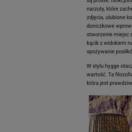
są proste, funkcjon
narzuty, które zach
zdjęcia, ulubione k
doniczkowe wprowad
stworzenie miejsc s
kącik z widokiem n
spożywanie posiłk
W stylu hygge otac
wartość. Ta filozof
która jest prawdzi