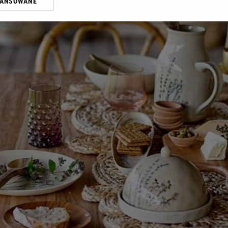
WANSOWANE
żasz też zgodę na zainstalowanie i przechowywanie plików cookie Gazeta.p
gora S.A. na Twoim urządzeniu końcowym. Możesz w każdej chwili zmien
 wywołując narzędzie do zarządzania twoimi preferencjami dot. przetw
ywatności ” w stopce serwisu i przechodząc do „Ustawień Zaawansowan
st także za pomocą ustawień przeglądarki.
rzy i Agora S.A. możemy przetwarzać dane osobowe w następujących cel
 geolokalizacyjnych. Aktywne skanowanie charakterystyki urządzenia do
 na urządzeniu lub dostęp do nich. Spersonalizowane reklamy i treści, p
zanie usług.
Lista Zaufanych Partnerów