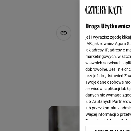
Droga Użytkownicz
Wprowadź d
jeśli wyrazisz zgodę klika
tej uwielbi
IAB, jak również Agora S
jak adresy IP, adresy e-m
marketingowych, w szcze
Agnieszka Hasiec
w swoich serwisach, aplik
27 maja 2024, 12:46
dobrowolne. Jeśli nie ch
przejdź do „Ustawień Z
Pod pojęciem hygge
Twoje dane osobowe mogą
szczęścia. Jak sp
serwisów i aplikacji lub
przytulności? Kluc
danych nie wymaga zgody 
lub Zaufanych Partnerów
lub przez kontakt z admi
Więcej informacji o prz
Prywatności Agora S.A.