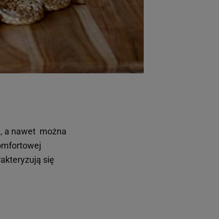
en, a nawet można
komfortowej
akteryzują się