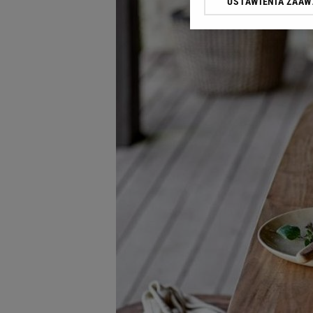
USTAWIENIA ZAA
Klikając „Akceptuję” wyra
Zaufanych Partnerów i A
dotyczące plików cookie,
odnośnik „Ustawienia pr
plików cookie możliwa je
My, nasi Zaufani Partne
Użycie dokładnych danych
Przechowywanie informacji
badnie odbiorców i uleps