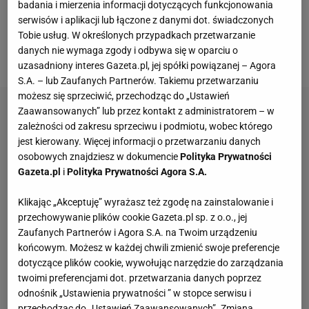
badania i mierzenia informacji dotyczących funkcjonowania
każde pomieszczenie, a najlepiej sprawdzi się w
serwisów i aplikacji lub łączone z danymi dot. świadczonych
reprezentacyjnej części domu, czyli w salonie lub
Tobie usług. W określonych przypadkach przetwarzanie
danych nie wymaga zgody i odbywa się w oparciu o
jadalni.
uzasadniony interes Gazeta.pl, jej spółki powiązanej – Agora
S.A. – lub Zaufanych Partnerów. Takiemu przetwarzaniu
możesz się sprzeciwić, przechodząc do „Ustawień
Zaawansowanych” lub przez kontakt z administratorem – w
zależności od zakresu sprzeciwu i podmiotu, wobec którego
jest kierowany. Więcej informacji o przetwarzaniu danych
osobowych znajdziesz w dokumencie
Polityka Prywatności
Gazeta.pl
i
Polityka Prywatności Agora S.A.
Klikając „Akceptuję” wyrażasz też zgodę na zainstalowanie i
przechowywanie plików cookie Gazeta.pl sp. z o.o., jej
Zaufanych Partnerów i Agora S.A. na Twoim urządzeniu
końcowym. Możesz w każdej chwili zmienić swoje preferencje
dotyczące plików cookie, wywołując narzędzie do zarządzania
twoimi preferencjami dot. przetwarzania danych poprzez
odnośnik „Ustawienia prywatności ” w stopce serwisu i
przechodząc do „Ustawień Zaawansowanych”. Zmiana