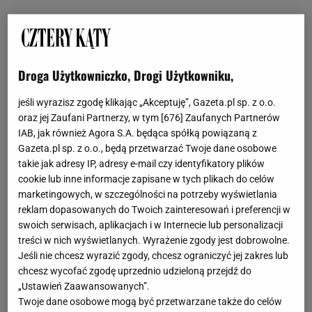
Kryształowe żyrandole: efektowne modele
Kryształowe żyrandole nigdy nie wychodzą z mody!
Droga Użytkowniczko, Drogi Użytkowniku,
Są synonimem klasy i elegancji, a przy okazji są
jeśli wyrazisz zgodę klikając „Akceptuję”, Gazeta.pl sp. z o.o.
bardzo efektowne - szczególnie modele, które
oraz jej Zaufani Partnerzy, w tym [
676
] Zaufanych Partnerów
znajdziesz w ofercie sklepu internetowego Lumina
IAB, jak również Agora S.A. będąca spółką powiązaną z
Deco. Jednym z naszych faworytów
Gazeta.pl sp. z o.o., będą przetwarzać Twoje dane osobowe
takie jak adresy IP, adresy e-mail czy identyfikatory plików
jest kryształowy model z kolekcji DENICA.
cookie lub inne informacje zapisane w tych plikach do celów
Wykonany z wysokiej jakości kryształów, poczynając
marketingowych, w szczególności na potrzeby wyświetlania
od podstawek pod oprawy, mieniących się w świetle
reklam dopasowanych do Twoich zainteresowań i preferencji w
swoich serwisach, aplikacjach i w Internecie lub personalizacji
wisiorków ozdabiających abażury i szkielet
treści w nich wyświetlanych. Wyrażenie zgody jest dobrowolne.
żyrandola, kończąc na półkolistej dekoracji
Jeśli nie chcesz wyrazić zgody, chcesz ograniczyć jej zakres lub
umieszczonej na spodzie lampy. Abażury pokryte są
chcesz wycofać zgodę uprzednio udzieloną przejdź do
srebrną połyskującą tkaniną z szykownym
„Ustawień Zaawansowanych”.
Twoje dane osobowe mogą być przetwarzane także do celów
oblamowaniem na brzegach. Czarująco oświetli