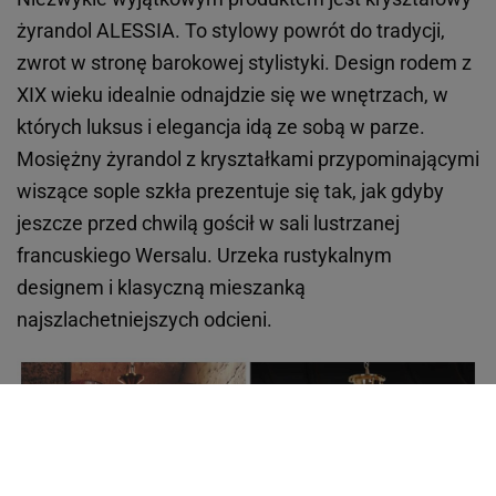
żyrandol ALESSIA. To stylowy powrót do tradycji,
zwrot w stronę barokowej stylistyki. Design rodem z
XIX wieku idealnie odnajdzie się we wnętrzach, w
których luksus i elegancja idą ze sobą w parze.
Mosiężny żyrandol z kryształkami przypominającymi
wiszące sople szkła prezentuje się tak, jak gdyby
jeszcze przed chwilą gościł w sali lustrzanej
francuskiego Wersalu. Urzeka rustykalnym
designem i klasyczną mieszanką
najszlachetniejszych odcieni.