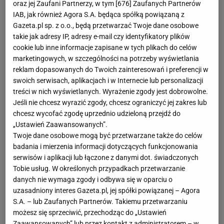
oraz jej Zaufani Partnerzy, w tym [
676
] Zaufanych Partnerów
Jeśli jesteśmy właścicielami balkonu w bloku i
IAB, jak również Agora S.A. będąca spółką powiązaną z
Gazeta.pl sp. z o.o., będą przetwarzać Twoje dane osobowe
chcemy stworzyć na nim nie tylko ładny, ale i
takie jak adresy IP, adresy e-mail czy identyfikatory plików
zaciszny zakątek, warto rozważyć zamocowanie
cookie lub inne informacje zapisane w tych plikach do celów
osłony balkonowej. Nie tylko zapewnia ona
marketingowych, w szczególności na potrzeby wyświetlania
reklam dopasowanych do Twoich zainteresowań i preferencji w
prywatność, ale chroni przed słońcem, wiatrem czy
swoich serwisach, aplikacjach i w Internecie lub personalizacji
deszczem. Potrafi być przytulną ozdobą przestrzeni
treści w nich wyświetlanych. Wyrażenie zgody jest dobrowolne.
relaksu pod chmurką. Zapewnia wiele możliwości
Jeśli nie chcesz wyrazić zgody, chcesz ograniczyć jej zakres lub
chcesz wycofać zgodę uprzednio udzieloną przejdź do
aranżacyjnych. Zwiększa też bezpieczeństwo dzieci,
„Ustawień Zaawansowanych”.
zakrywając przestrzeń, przez którą mogłoby wypaść
Twoje dane osobowe mogą być przetwarzane także do celów
z balkonu. Ponadto chroni rośliny przed nadmiernym
badania i mierzenia informacji dotyczących funkcjonowania
serwisów i aplikacji lub łączone z danymi dot. świadczonych
słońcem i wiatrem. A co z montażem?
Tobie usług. W określonych przypadkach przetwarzanie
Zamocowanie osłon balkonowy nie jest
danych nie wymaga zgody i odbywa się w oparciu o
trudne. większość modeli montuje się do barierki za
uzasadniony interes Gazeta.pl, jej spółki powiązanej – Agora
S.A. – lub Zaufanych Partnerów. Takiemu przetwarzaniu
pomocą specjalnych opasek zaciskowych. To zależy
możesz się sprzeciwić, przechodząc do „Ustawień
od rodzaju materiału, z jakiego są wykonane.
Zaawansowanych” lub przez kontakt z administratorem – w