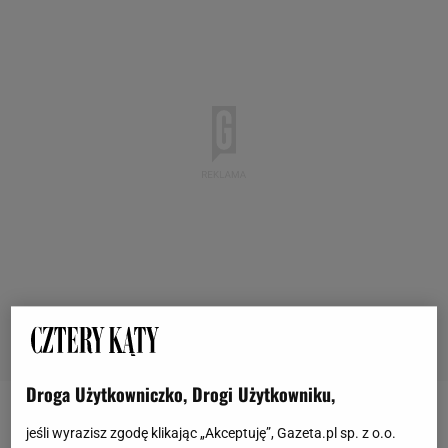
Droga Użytkowniczko, Drogi Użytkowniku,
Osłony balkonowe - sposób na prywatność
jeśli wyrazisz zgodę klikając „Akceptuję”, Gazeta.pl sp. z o.o.