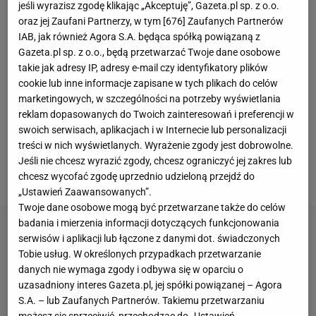
jeśli wyrazisz zgodę klikając „Akceptuję”, Gazeta.pl sp. z o.o.
oraz jej Zaufani Partnerzy, w tym [
676
] Zaufanych Partnerów
Aż ciężko zliczyć, ile razy określenia styl industrialny
IAB, jak również Agora S.A. będąca spółką powiązaną z
i loftowy były stosowane jako synonimy.
To jednak
Gazeta.pl sp. z o.o., będą przetwarzać Twoje dane osobowe
takie jak adresy IP, adresy e-mail czy identyfikatory plików
błąd, gdyż pomiędzy nimi jest sporo znaczących
cookie lub inne informacje zapisane w tych plikach do celów
różnic.
Zatem czas przyjrzeć się tym dwóm,
marketingowych, w szczególności na potrzeby wyświetlania
modnym trendom w aranżacji wnętrz. Trzeba też
reklam dopasowanych do Twoich zainteresowań i preferencji w
swoich serwisach, aplikacjach i w Internecie lub personalizacji
odpowiedzieć na ważne pytania np. czy można te
treści w nich wyświetlanych. Wyrażenie zgody jest dobrowolne.
style łączyć i czy sprawdzą się w każdym
Jeśli nie chcesz wyrazić zgody, chcesz ograniczyć jej zakres lub
pomieszczeniu?
chcesz wycofać zgodę uprzednio udzieloną przejdź do
„Ustawień Zaawansowanych”.
Twoje dane osobowe mogą być przetwarzane także do celów
badania i mierzenia informacji dotyczących funkcjonowania
serwisów i aplikacji lub łączone z danymi dot. świadczonych
Tobie usług. W określonych przypadkach przetwarzanie
danych nie wymaga zgody i odbywa się w oparciu o
uzasadniony interes Gazeta.pl, jej spółki powiązanej – Agora
S.A. – lub Zaufanych Partnerów. Takiemu przetwarzaniu
możesz się sprzeciwić, przechodząc do „Ustawień