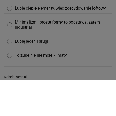
Lubię ciepłe elementy, więc zdecydowanie loftowy
Minimalizm i proste formy to podstawa, zatem
industrial
Lubię jeden i drugi
To zupełnie nie moje klimaty
Izabela Weśniuk
Dziękujemy za przeczytanie
Loft
Styl Loftowy
Styl Industrialny
Wystrój Wnętrz
Aranżacje Wnętrz