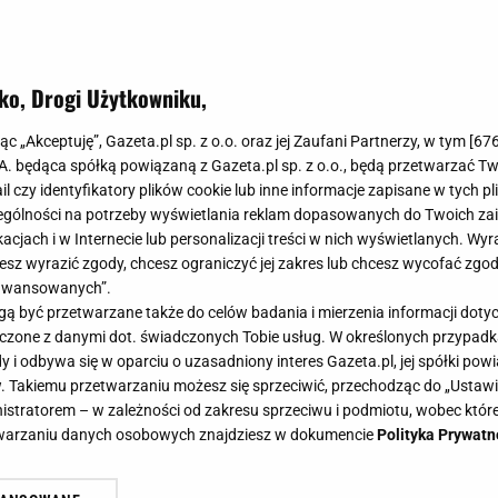
ko, Drogi Użytkowniku,
tyl lat 70. do swoich wnętrz - czyl
jąc „Akceptuję”, Gazeta.pl sp. z o.o. oraz jej Zaufani Partnerzy, w tym [
67
ój
.A. będąca spółką powiązaną z Gazeta.pl sp. z o.o., będą przetwarzać T
ail czy identyfikatory plików cookie lub inne informacje zapisane w tych p
gólności na potrzeby wyświetlania reklam dopasowanych do Twoich zain
acjach i w Internecie lub personalizacji treści w nich wyświetlanych. Wyr
0
cesz wyrazić zgody, chcesz ograniczyć jej zakres lub chcesz wycofać zgo
aawansowanych”.
lu retro, a lata 70. to twoja ulubiona dekada? Zastanaw
 być przetwarzane także do celów badania i mierzenia informacji dot
 przypominał mieszkania z czasów gdy rządziło disco? 
 łączone z danymi dot. świadczonych Tobie usług. W określonych przypad
tym pomogą.
i odbywa się w oparciu o uzasadniony interes Gazeta.pl, jej spółki powi
. Takiemu przetwarzaniu możesz się sprzeciwić, przechodząc do „Ust
nistratorem – w zależności od zakresu sprzeciwu i podmiotu, wobec które
etwarzaniu danych osobowych znajdziesz w dokumencie
Polityka Prywatn