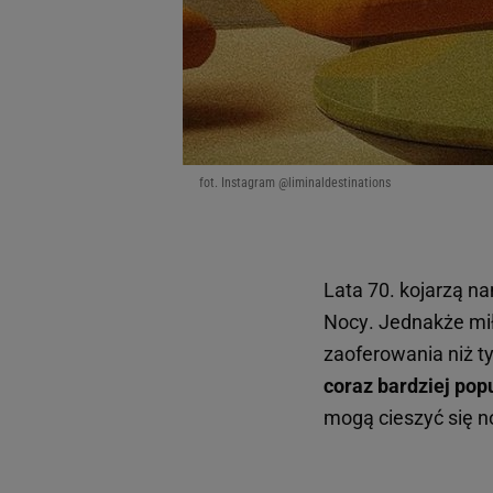
fot. Instagram @liminaldestinations
Lata 70. kojarzą n
Nocy
. Jednakże mi
zaoferowania niż t
coraz bardziej pop
mogą cieszyć się n