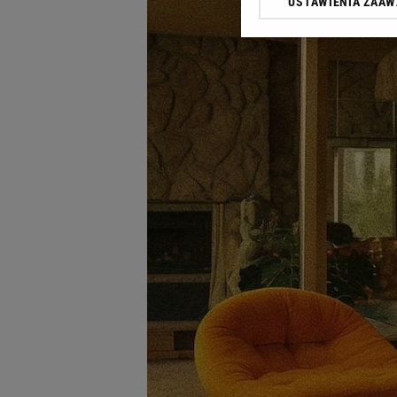
USTAWIENIA ZAA
Klikając „Akceptuję” wyra
Zaufanych Partnerów i A
dotyczące plików cookie,
odnośnik „Ustawienia pr
plików cookie możliwa je
My, nasi Zaufani Partne
Użycie dokładnych danych
Przechowywanie informacji
badnie odbiorców i uleps