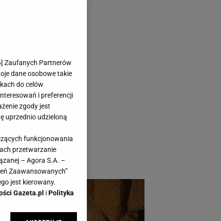
i pomysły na
6
] Zaufanych Partnerów
woje dane osobowe takie
likach do celów
teresowań i preferencji
ażenie zgody jest
dę uprzednio udzieloną
iasz się udekorować
yczących funkcjonowania
Poniższe wskazówki
kach przetwarzanie
ązanej – Agora S.A. –
awień Zaawansowanych”
go jest kierowany.
ości Gazeta.pl
i
Polityka