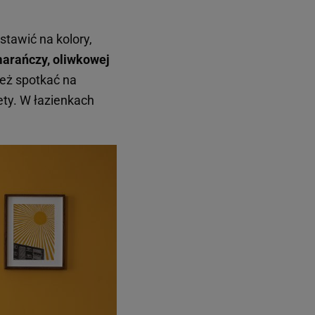
tawić na kolory,
marańczy, oliwkowej
eż spotkać na
ety. W łazienkach