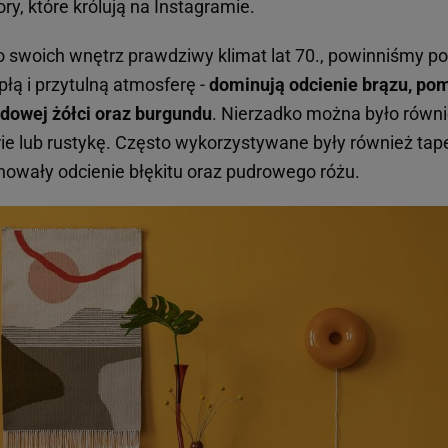
y, które królują na Instagramie.
 swoich wnętrz prawdziwy klimat lat 70., powinniśmy pos
płą i przytulną atmosferę -
dominują odcienie brązu, po
rdowej żółci oraz burgundu
. Nierzadko można było równi
ie lub rustykę. Często wykorzystywane były również tap
owały odcienie błękitu oraz pudrowego różu.