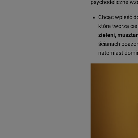
psychodeliczne wzor
Chcąc wpleść do
które tworzą cie
zieleni, muszta
ścianach boazer
natomiast domin