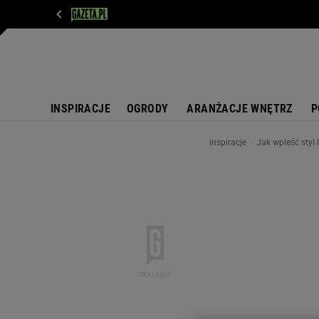
WIADOMOŚCI
NEXT
SPORT
PLOTEK
D
INSPIRACJE
OGRODY
ARANŻACJE WNĘTRZ
P
inspiracje
Jak wpleść styl 