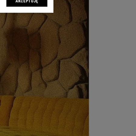
AKCEPTUJĘ
l sp. z o.o., jej
ić swoje preferencje
arzania danych poprzez
ych”. Zmiana ustawień
ach:
 celów identyfikacji.
omiar reklam i treści,