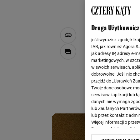
Droga Użytkownicz
Jak wpleść s
jeśli wyrazisz zgodę klika
retro wystr
IAB, jak również Agora S
jak adresy IP, adresy e-m
marketingowych, w szcze
Katarzyna Olejarczyk
w swoich serwisach, aplik
17 października 2024, 16:0
dobrowolne. Jeśli nie ch
przejdź do „Ustawień Z
Lubujesz się w sty
Twoje dane osobowe mogą
swój dom tak, aby
serwisów i aplikacji lub
z pewnością ci w 
danych nie wymaga zgody 
lub Zaufanych Partnerów
lub przez kontakt z admi
Więcej informacji o prz
Prywatności Agora S.A.