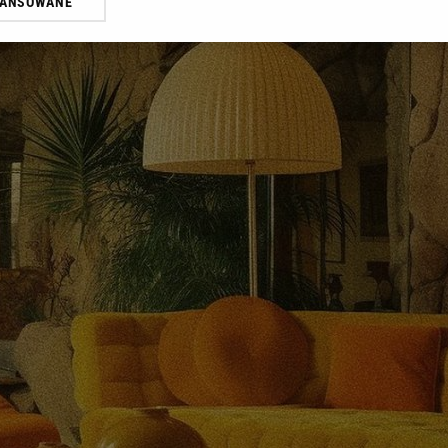
WANSOWANE
żasz też zgodę na zainstalowanie i przechowywanie plików cookie Gazeta.p
gora S.A. na Twoim urządzeniu końcowym. Możesz w każdej chwili zmien
 wywołując narzędzie do zarządzania twoimi preferencjami dot. przetw
ywatności ” w stopce serwisu i przechodząc do „Ustawień Zaawansowan
st także za pomocą ustawień przeglądarki.
rzy i Agora S.A. możemy przetwarzać dane osobowe w następujących cel
 geolokalizacyjnych. Aktywne skanowanie charakterystyki urządzenia do
 na urządzeniu lub dostęp do nich. Spersonalizowane reklamy i treści, p
zanie usług.
Lista Zaufanych Partnerów