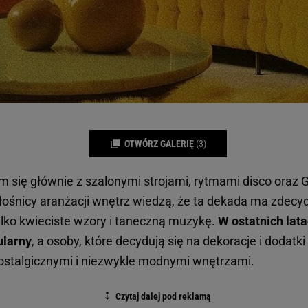
OTWÓRZ GALERIĘ
(3)
am się głównie z szalonymi strojami, rytmami disco oraz
G
łośnicy aranżacji wnętrz wiedzą, że ta dekada ma zdecy
ylko kwieciste wzory i taneczną muzykę.
W ostatnich latac
ularny
, a osoby, które decydują się na dekoracje i dodatki
ostalgicznymi i niezwykle modnymi wnętrzami.