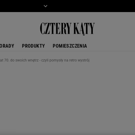
ZIECKO
MOTO
ORADY
PRODUKTY
POMIESZCZENIA
lat 70. do swoich wnętrz - czyli pomysły na retro wystrój