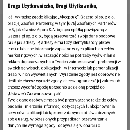
Droga Użytkowniczko, Drogi Użytkowniku,
jeśli wyrazisz zgodę klikając „Akceptuję”, Gazeta.pl sp. z o.o.
oraz jej Zaufani Partnerzy, w tym [
676
] Zaufanych Partnerów
IAB, jak również Agora S.A. będąca spółką powiązaną z
Gazeta.pl sp. z o.o., będą przetwarzać Twoje dane osobowe
takie jak adresy IP, adresy e-mail czy identyfikatory plików
cookie lub inne informacje zapisane w tych plikach do celów
marketingowych, w szczególności na potrzeby wyświetlania
reklam dopasowanych do Twoich zainteresowań i preferencji w
swoich serwisach, aplikacjach i w Internecie lub personalizacji
treści w nich wyświetlanych. Wyrażenie zgody jest dobrowolne.
Jeśli nie chcesz wyrazić zgody, chcesz ograniczyć jej zakres lub
chcesz wycofać zgodę uprzednio udzieloną przejdź do
„Ustawień Zaawansowanych”.
Twoje dane osobowe mogą być przetwarzane także do celów
badania i mierzenia informacji dotyczących funkcjonowania
serwisów i aplikacji lub łączone z danymi dot. świadczonych
Tobie usług. W określonych przypadkach przetwarzanie
danych nie wymaga zgody i odbywa się w oparciu o