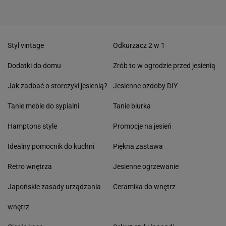
Styl vintage
Odkurzacz 2 w 1
Dodatki do domu
Zrób to w ogrodzie przed jesienią
Jak zadbać o storczyki jesienią?
Jesienne ozdoby DIY
Tanie meble do sypialni
Tanie biurka
Hamptons style
Promocje na jesień
Idealny pomocnik do kuchni
Piękna zastawa
Retro wnętrza
Jesienne ogrzewanie
Japońskie zasady urządzania
Ceramika do wnętrz
wnętrz