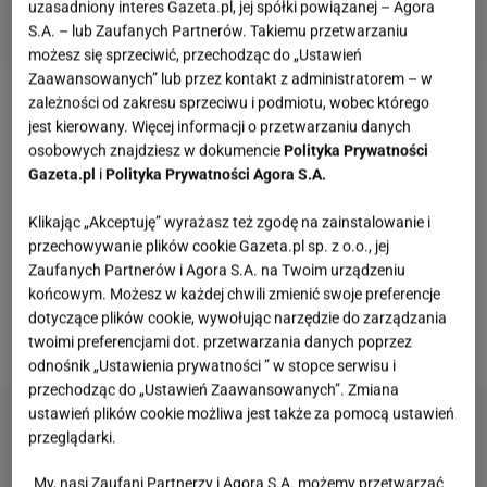
uzasadniony interes Gazeta.pl, jej spółki powiązanej – Agora
S.A. – lub Zaufanych Partnerów. Takiemu przetwarzaniu
możesz się sprzeciwić, przechodząc do „Ustawień
Zaawansowanych” lub przez kontakt z administratorem – w
zależności od zakresu sprzeciwu i podmiotu, wobec którego
Rośliny zawsze odmieniają charakter
jest kierowany. Więcej informacji o przetwarzaniu danych
pomieszczenia.
Wystarczy nawet jedna doniczka,
osobowych znajdziesz w dokumencie
Polityka Prywatności
Gazeta.pl
i
Polityka Prywatności Agora S.A.
żeby pokój nabrał życia i charakteru.
Bardzo
imponująco wyglądają kwiaty pnące w domu.
Klikając „Akceptuję” wyrażasz też zgodę na zainstalowanie i
Ponadto, pasują do każdego wnętrza. Można je
przechowywanie plików cookie Gazeta.pl sp. z o.o., jej
Zaufanych Partnerów i Agora S.A. na Twoim urządzeniu
postawić zarówno w salonie, jak i sypialni,
końcowym. Możesz w każdej chwili zmienić swoje preferencje
oczywiście biorąc pod uwagę wymagania każdej z
dotyczące plików cookie, wywołując narzędzie do zarządzania
roślin.
twoimi preferencjami dot. przetwarzania danych poprzez
odnośnik „Ustawienia prywatności ” w stopce serwisu i
przechodząc do „Ustawień Zaawansowanych”. Zmiana
ustawień plików cookie możliwa jest także za pomocą ustawień
przeglądarki.
My, nasi Zaufani Partnerzy i Agora S.A. możemy przetwarzać