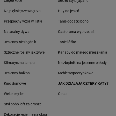
Ciepłe koce
Sekret stylu japandi
Najpiękniejsze wnętrza
Hity na jesień
Przepiękny wzór w listki
Tanie dodatki boho
Naturalny dywan
Castorama wyprzedaż
Jesienny niezbędnik
Tanie łóżko
Sztuczne rośliny jak żywe
Kanapy do małego mieszkania
Klimatyczna lampa
Niezbędniki na jesienne chłody
Jesienny balkon
Meble wypoczynkowe
Kino domowe
JAK DZIAŁAJĄ CZTERY KĄTY?
Welur czy len
O nas
Styl boho loft za grosze
Dekoracje jesienne na okna