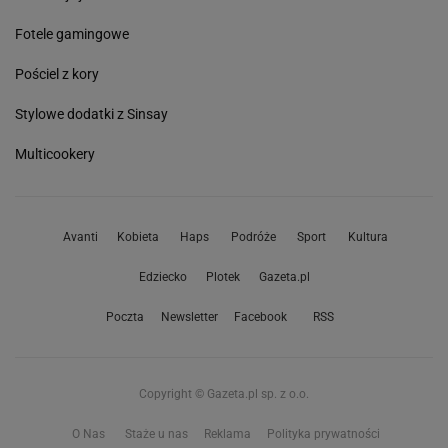
Fotele gamingowe
Pościel z kory
Stylowe dodatki z Sinsay
Multicookery
Avanti
Kobieta
Haps
Podróże
Sport
Kultura
Edziecko
Plotek
Gazeta.pl
Poczta
Newsletter
Facebook
RSS
Copyright © Gazeta.pl sp. z o.o.
O Nas
Staże u nas
Reklama
Polityka prywatności