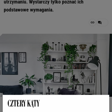
utrzymaniu. Wystarczy tylko poznać ich
podstawowe wymagania.
(fot. Instagram @budgethomeinteriordesign)
OTWÓRZ GALERIĘ
(3)