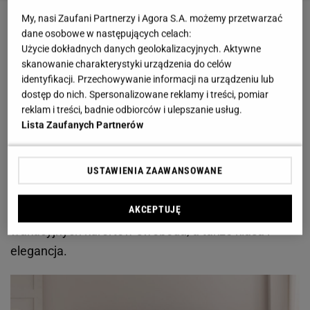
My, nasi Zaufani Partnerzy i Agora S.A. możemy przetwarzać
Sypialnia w stylu hampton — skąd wywodzi się ta
dane osobowe w następujących celach:
Użycie dokładnych danych geolokalizacyjnych. Aktywne
estetyka?
skanowanie charakterystyki urządzenia do celów
identyfikacji. Przechowywanie informacji na urządzeniu lub
Sypialnia w stylu hampton czerpie inspiracje z
dostęp do nich. Spersonalizowane reklamy i treści, pomiar
aranżacji wnętrz amerykańskich mieszkań
reklam i treści, badnie odbiorców i ulepszanie usług.
Lista Zaufanych Partnerów
zlokalizowanych w miejscowościach East Hampton
i South Hampton. Są to
słynne kurorty położone na
wyspie Long Island
, gdzie zamożni nowojorczycy
USTAWIENIA ZAAWANSOWANE
odpoczywają od zgiełku miasta. Nieruchomości
amerykańskiej elity wyróżnia typowa dla
AKCEPTUJĘ
wakacyjnych kurortów swoboda, a także klasa i
elegancja.