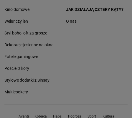
Kino domowe
JAK DZIAŁAJĄ CZTERY KĄTY?
Welur czy len
O nas
Styl boho loft za grosze
Dekoracje jesienne na okna
Fotele gamingowe
Pościel z kory
Stylowe dodatki z Sinsay
Multicookery
Avanti
Kobieta
Haps
Podróże
Sport
Kultura
Edziecko
Plotek
Gazeta.pl