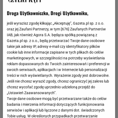
Amerykański styl hampton podbił serca architektów
Droga Użytkowniczko, Drogi Użytkowniku,
i projektantów wnętrz na całym świecie. Łączy
jeśli wyrazisz zgodę klikając „Akceptuję”, Gazeta.pl sp. z o.o.
elegancję i wyrafinowanie ze spokojem i iście
oraz jej Zaufani Partnerzy, w tym [
676
] Zaufanych Partnerów
wakacyjnym, nadmorskim klimatem. Sypialnia w
IAB, jak również Agora S.A. będąca spółką powiązaną z
Gazeta.pl sp. z o.o., będą przetwarzać Twoje dane osobowe
stylu hampton cieszy się niemałą popularnością.
takie jak adresy IP, adresy e-mail czy identyfikatory plików
Podpowiadamy, jak urządzić takie wnętrze.
cookie lub inne informacje zapisane w tych plikach do celów
marketingowych, w szczególności na potrzeby wyświetlania
reklam dopasowanych do Twoich zainteresowań i preferencji w
swoich serwisach, aplikacjach i w Internecie lub personalizacji
treści w nich wyświetlanych. Wyrażenie zgody jest dobrowolne.
Jeśli nie chcesz wyrazić zgody, chcesz ograniczyć jej zakres lub
chcesz wycofać zgodę uprzednio udzieloną przejdź do
„Ustawień Zaawansowanych”.
Twoje dane osobowe mogą być przetwarzane także do celów
badania i mierzenia informacji dotyczących funkcjonowania
serwisów i aplikacji lub łączone z danymi dot. świadczonych
Tobie usług. W określonych przypadkach przetwarzanie