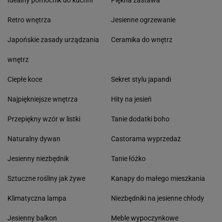
Idealny pomocnik do kuchni
Piękna zastawa
Retro wnętrza
Jesienne ogrzewanie
Japońskie zasady urządzania
Ceramika do wnętrz
wnętrz
Ciepłe koce
Sekret stylu japandi
Najpiękniejsze wnętrza
Hity na jesień
Przepiękny wzór w listki
Tanie dodatki boho
Naturalny dywan
Castorama wyprzedaż
Jesienny niezbędnik
Tanie łóżko
Sztuczne rośliny jak żywe
Kanapy do małego mieszkania
Klimatyczna lampa
Niezbędniki na jesienne chłody
Jesienny balkon
Meble wypoczynkowe