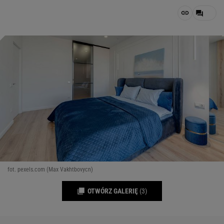
fot. pexels.com (Max Vakhtbovycn)
OTWÓRZ GALERIĘ
(3)